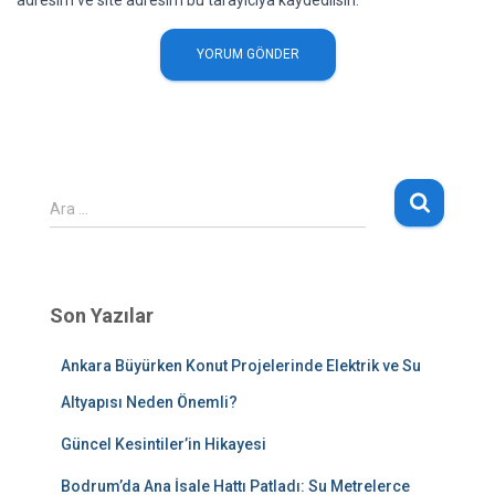
adresim ve site adresim bu tarayıcıya kaydedilsin.
A
Ara …
r
a
m
a
Son Yazılar
:
Ankara Büyürken Konut Projelerinde Elektrik ve Su
Altyapısı Neden Önemli?
Güncel Kesintiler’in Hikayesi
Bodrum’da Ana İsale Hattı Patladı: Su Metrelerce