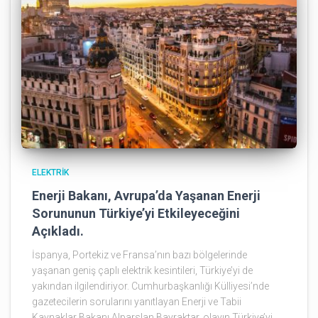
ELEKTRIK
Enerji Bakanı, Avrupa’da Yaşanan Enerji
Sorununun Türkiye’yi Etkileyeceğini
Açıkladı.
İspanya, Portekiz ve Fransa’nın bazı bölgelerinde
yaşanan geniş çaplı elektrik kesintileri, Türkiye’yi de
yakından ilgilendiriyor. Cumhurbaşkanlığı Külliyesi’nde
gazetecilerin sorularını yanıtlayan Enerji ve Tabii
Kaynaklar Bakanı Alparslan Bayraktar, olayın Türkiye’yi