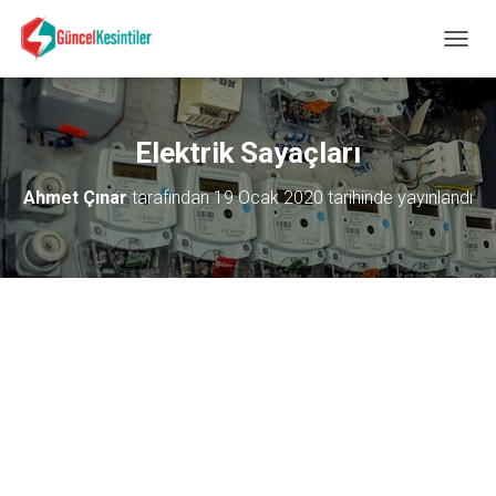
M
E
N
Ü
Y
Elektrik Sayaçları
Ü
A
Ahmet Çınar
tarafından
19 Ocak 2020
tarihinde yayınlandı
Ç
/
K
A
P
A