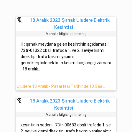
flash_off
18 Aralık 2023 Şırnak Uludere Elektrik
Kesintisi
Mahalle bilgisi girilmemiş
ili : şırnak meydana gelen kesintinin açıklaması :
73tr-01322 cbsli trafoda 1. ve 2. seviye kısmi
direk tipi trafo bakımı yapımı
gerçekleştirilecektir -n kesinti başlangıç zamanı
: 18 aralık...
Uludere 18 Aralık - Pazartesi Tarihinde 10 Saat Sürecek Elektrik Kesintisi Planlanmaktadır
flash_off
18 Aralık 2023 Şırnak Uludere Elektrik
Kesintisi
Mahalle bilgisi girilmemiş
kesintinin nedeni : 73tr-00683 cbsli trafoda 1. ve
2. seviye kısmi direk tipi trafo bakımı yapılacaktır