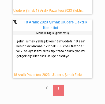
Uludere Şırnak 18 Aralık Pazartesi 2023 Elektrik Arızası
flash_off
18 Aralık 2023 Şırnak Uludere Elektrik
Kesintisi
Mahalle bilgisi girilmemiş
şehir : şırnak yaklaşık kesinti müddeti : 10 saat
kesinti açıklaması : 73tr-01838 cbsli trafoda 1.
ve 2. seviye kısmi direk tipi trafo bakımı yapımı
gerçekleştirilecektir -n ilçe belediye...
18 Aralık Pazartesi 2023 : Uludere, Şırnak Elektrik Kesinti Haberi
chevron_left
1