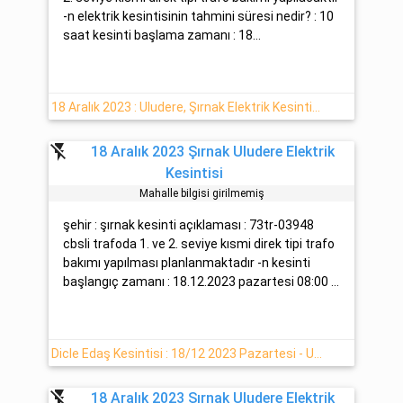
-n elektrik kesintisinin tahmini süresi nedir? : 10
saat kesinti başlama zamanı : 18...
18 Aralık 2023 : Uludere, Şırnak Elektrik Kesintisi Hakkında
flash_off
18 Aralık 2023 Şırnak Uludere Elektrik
Kesintisi
Mahalle bilgisi girilmemiş
şehir : şırnak kesinti açıklaması : 73tr-03948
cbsli trafoda 1. ve 2. seviye kısmi direk tipi trafo
bakımı yapılması planlanmaktadır -n kesinti
başlangıç zamanı : 18.12.2023 pazartesi 08:00 ...
Dicle Edaş Kesintisi : 18/12 2023 Pazartesi - Uludere Şırnak
flash_off
18 Aralık 2023 Şırnak Uludere Elektrik