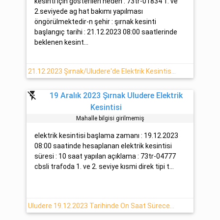
kesinti için gösterilen neden : 73tr-01834 1. ve
2.seviyede ag hat bakımı yapılması
öngörülmektedir-n şehir : şırnak kesinti
başlangıç tarihi : 21.12.2023 08:00 saatlerinde
beklenen kesint...
21.12.2023 Şırnak/Uludere'de Elektrik Kesintisi Haberi
flash_off
19 Aralık 2023 Şırnak Uludere Elektrik
Kesintisi
Mahalle bilgisi girilmemiş
elektrik kesintisi başlama zamanı : 19.12.2023
08:00 saatinde hesaplanan elektrik kesintisi
süresi : 10 saat yapılan açıklama : 73tr-04777
cbsli trafoda 1. ve 2. seviye kısmi direk tipi t...
Uludere 19.12.2023 Tarihinde On Saat Sürecek Elektrik Kesintisi Yaşanacaktır