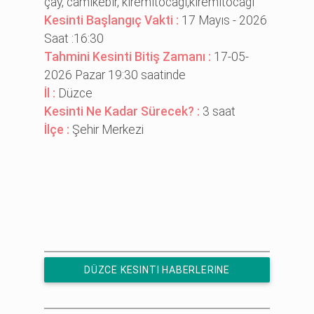
çay, cami̇kebi̇r, kıremıtocagı,ki̇remi̇tocağı
Kesinti Başlangıç Vakti :
17 Mayıs - 2026
Saat :16:30
Tahmini Kesinti Bitiş Zamanı :
17-05-
2026 Pazar 19:30 saatinde
İl :
Düzce
Kesinti Ne Kadar Sürecek? :
3 saat
İlçe :
Şehir Merkezi
DÜZCE KESINTI HABERLERINE
ÜCRETSIZ ABONE OL