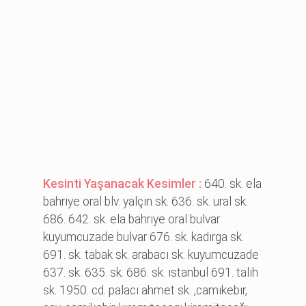
Kesinti Yaşanacak Kesimler :
640. sk. ela
bahri̇ye oral blv. yalçın sk. 636. sk. ural sk.
686. 642. sk. ela bahri̇ye oral bulvar
kuyumcuzade bulvar 676. sk. kadırga sk.
691. sk. tabak sk. arabacı sk. kuyumcuzade
637. sk. 635. sk. 686. sk. ıstanbul 691. tali̇h
sk. 1950. cd. palacı ahmet sk. ,camıkebır,