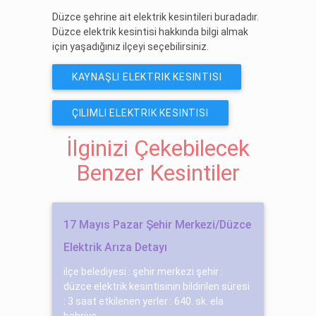
Düzce şehrine ait elektrik kesintileri buradadır.
Düzce elektrik kesintisi hakkında bilgi almak
için yaşadığınız ilçeyi seçebilirsiniz.
KAYNAŞLI ELEKTRIK KESINTISI
ÇILIMLI ELEKTRIK KESINTISI
İlginizi Çekebilecek
Benzer Kesintiler
17 Mayıs Pazar Şehir Merkezi/Düzce
Elektrik Arıza Detayı
ilçe belediyesi : şehir merkezi şehir :
düzce elektrik kesintisinin bildirilen süresi
: 3 saat etkilenen yerler : 640. sk. ela
bahri̇ye...