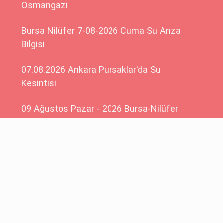
Osmangazi
Bursa Nilüfer 7-08-2026 Cuma Su Arıza
Bilgisi
07.08.2026 Ankara Pursaklar'da Su
Kesintisi
09 Ağustos Pazar - 2026 Bursa-Nilüfer
Elektrik Arızası
10 Ağustos Pazartesi Şehir Merkezi-
Çanakkale Elektrik Kesintisi
Planlanmaktadır
Güncel Kesintiler
© 2015 - 2026