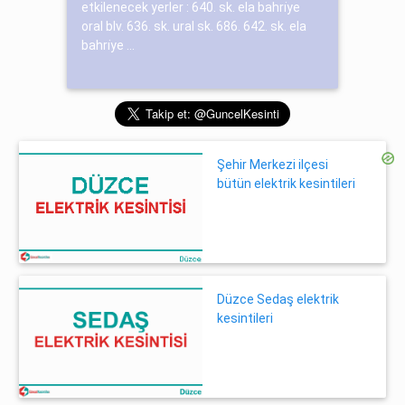
etkilenecek yerler : 640. sk. ela bahri̇ye
oral blv. 636. sk. ural sk. 686. 642. sk. ela
bahri̇ye ...
Şehir Merkezi ilçesi
bütün elektrik kesintileri
Düzce Sedaş elektrik
kesintileri