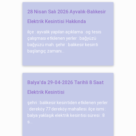
28 Nisan Salı 2026 Ayvalık-Balıkesir
Elektrik Kesintisi Hakkında
ilçe : ayvalık yapılan açıklama : og tesi̇s
çalışması etkilenen yerler : bağyüzü
bağyüzü mah. şehir : balıkesir kesinti
başlangıç zamanı...
Balya'da 29-04-2026 Tarihli 8 Saat
Elektrik Kesintisi
şehri : balıkesir kesintiden etkilenen yerler
: dereköy 77 dereköy mahallesi. ilçe ismi :
balya yaklaşık elektrik kesintisi süresi : 8
s...