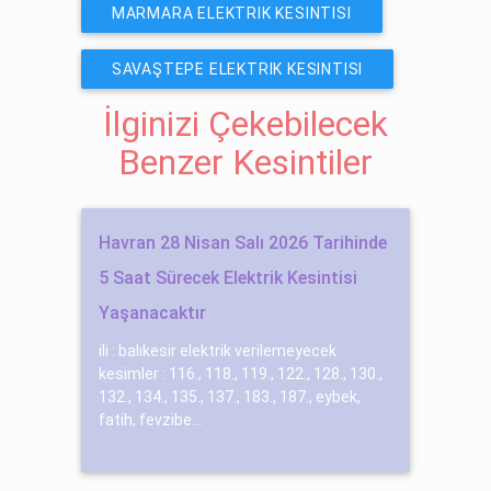
MARMARA ELEKTRIK KESINTISI
SAVAŞTEPE ELEKTRIK KESINTISI
İlginizi Çekebilecek
Benzer Kesintiler
Havran 28 Nisan Salı 2026 Tarihinde
5 Saat Sürecek Elektrik Kesintisi
Yaşanacaktır
ili : balıkesir elektrik verilemeyecek
kesimler : 116., 118., 119., 122., 128., 130.,
132., 134., 135., 137., 183., 187., eybek,
fatih, fevzibe...