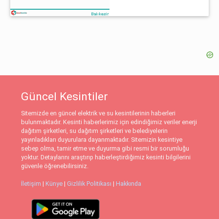
Güncel Kesintiler
Sitemizde en güncel elektrik ve su kesintilerinin haberleri
bulunmaktadır. Kesinti haberlerimiz için edindiğimiz veriler enerji
dağıtım şirketleri, su dağıtım şirketleri ve belediyelerin
yayınladıkları duyurulara dayanmaktadır. Sitemizin kesintiye
sebep olma, tamir etme ve duyurma gibi resmi bir sorumluğu
yoktur. Detaylarını araştırıp haberleştirdiğimiz kesinti bilgilerini
güvenle öğrenebilirsiniz.
İletişim
|
Künye
|
Gizlilik Politikası
|
Hakkında