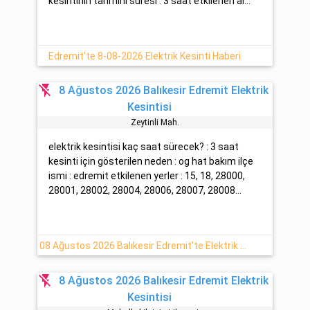
kesintinin tahmini süresi : 3 saat etkilenen al...
Edremit'te 8-08-2026 Elektrik Kesinti Haberi
flash_off
8 Ağustos 2026 Balıkesir Edremit Elektrik
Kesintisi
Zeyti̇nli̇ Mah.
elektrik kesintisi kaç saat sürecek? : 3 saat
kesinti için gösterilen neden : og hat bakım ilçe
ismi : edremit etkilenen yerler : 15, 18, 28000,
28001, 28002, 28004, 28006, 28007, 28008...
08 Ağustos 2026 Balıkesir Edremit'te Elektrik Arıza Detayı
flash_off
8 Ağustos 2026 Balıkesir Edremit Elektrik
Kesintisi