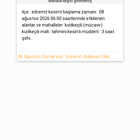
Mahalle bilgisi girilmemiş
ilçe : edremit kesinti başlama zamanı : 08
ağustos 2026 06:00 saatlerinde etkilenen
alanlar ve mahalleler: kızılkeçili (mücavir)
kızılkeçili mah. tahmini kesinti müddeti : 3 saat
şehi...
08 Ağustos Cumartesi : Edremit, Balıkesir Elektrik Kesinti Haberi - Uedaş