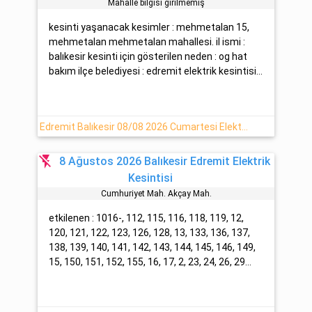
Mahalle bilgisi girilmemiş
kesinti yaşanacak kesimler : mehmetalan 15,
mehmetalan mehmetalan mahallesi. il ismi :
balıkesir kesinti için gösterilen neden : og hat
bakım ilçe belediyesi : edremit elektrik kesintisi...
Edremit Balıkesir 08/08 2026 Cumartesi Elektrik Kesintisi Var
flash_off
8 Ağustos 2026 Balıkesir Edremit Elektrik
Kesintisi
Cumhuri̇yet Mah. Akçay Mah.
etkilenen : 1016-, 112, 115, 116, 118, 119, 12,
120, 121, 122, 123, 126, 128, 13, 133, 136, 137,
138, 139, 140, 141, 142, 143, 144, 145, 146, 149,
15, 150, 151, 152, 155, 16, 17, 2, 23, 24, 26, 29...