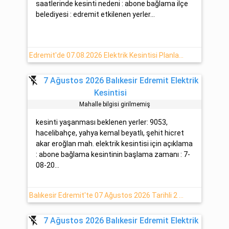
saatlerinde kesinti nedeni : abone bağlama ilçe
belediyesi : edremit etkilenen yerler...
Edremit'de 07.08.2026 Elektrik Kesintisi Planlanmaktadır
flash_off
7 Ağustos 2026 Balıkesir Edremit Elektrik
Kesintisi
Mahalle bilgisi girilmemiş
kesinti yaşanması beklenen yerler: 9053,
hacelibahçe, yahya kemal beyatlı, şehit hicret
akar eroğlan mah. elektrik kesintisi için açıklama
: abone bağlama kesintinin başlama zamanı : 7-
08-20...
Balıkesir Edremit'te 07 Ağustos 2026 Tarihli 2 Saat Elektrik Kesintisi
flash_off
7 Ağustos 2026 Balıkesir Edremit Elektrik