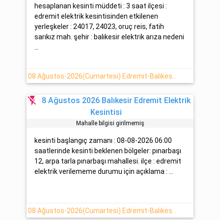
hesaplanan kesinti müddeti : 3 saat ilçesi :
edremit elektrik kesintisinden etkilenen
yerleşkeler : 24017, 24023, oruç reis, fatih
sarıkız mah. şehir : balıkesir elektrik arıza nedeni
...
08 Ağustos-2026(Cumartesi) Edremit-Balıkesir Elektrik Kesintisi Hakkında Açıklamalar
flash_off
8 Ağustos 2026 Balıkesir Edremit Elektrik
Kesintisi
Mahalle bilgisi girilmemiş
kesinti başlangıç zamanı : 08-08-2026 06:00
saatlerinde kesinti beklenen bölgeler: pınarbaşı
12, arpa tarla pınarbaşı mahallesi. ilçe : edremit
elektrik verilememe durumu için açıklama : ...
08 Ağustos-2026(Cumartesi) Edremit-Balıkesir Elektrik Kesintisi Yapılacaktır : Uedaş