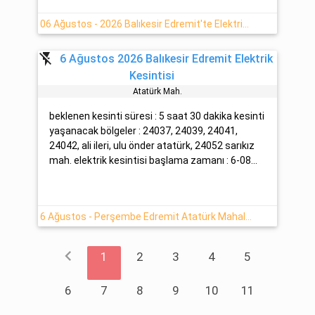
06 Ağustos - 2026 Balıkesir Edremit'te Elektrik Verilemeyecektir
flash_off
6 Ağustos 2026 Balıkesir Edremit Elektrik
Kesintisi
Atatürk Mah.
beklenen kesinti süresi : 5 saat 30 dakika kesinti
yaşanacak bölgeler : 24037, 24039, 24041,
24042, ali ileri, ulu önder atatürk, 24052 sarıkız
mah. elektrik kesintisi başlama zamanı : 6-08...
6 Ağustos - Perşembe Edremit Atatürk Mahallesinde Elektrik Kesintisi Yaşanacaktır
chevron_left
1
2
3
4
5
6
7
8
9
10
11