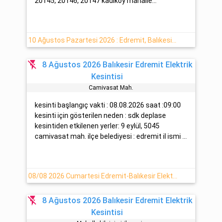
20145, 20146, 20147 kadıköy mahalle...
10 Ağustos Pazartesi 2026 : Edremit, Balıkesir Elektrik Arıza Detayı
flash_off
8 Ağustos 2026 Balıkesir Edremit Elektrik
Kesintisi
Cami̇vasat Mah.
kesinti başlangıç vakti : 08.08.2026 saat :09:00
kesinti için gösterilen neden : sdk deplase
kesintiden etkilenen yerler: 9 eylül, 5045
camivasat mah. ilçe belediyesi : edremit il ismi ...
08/08 2026 Cumartesi Edremit-Balıkesir Elektrik Kesintisi Hakkında
flash_off
8 Ağustos 2026 Balıkesir Edremit Elektrik
Kesintisi