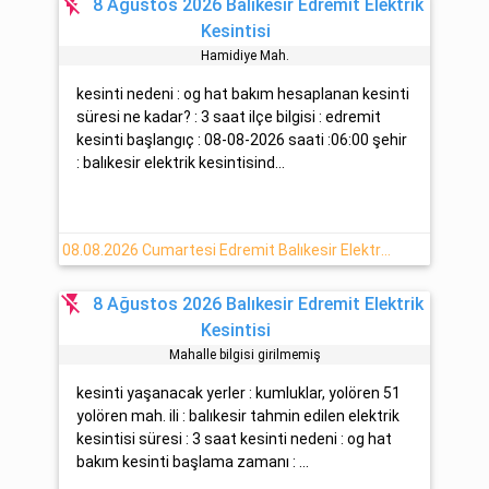
flash_off
8 Ağustos 2026 Balıkesir Edremit Elektrik
Kesintisi
Hami̇di̇ye Mah.
kesinti nedeni : og hat bakım hesaplanan kesinti
süresi ne kadar? : 3 saat ilçe bilgisi : edremit
kesinti başlangıç : 08-08-2026 saati :06:00 şehir
: balıkesir elektrik kesintisind...
08.08.2026 Cumartesi Edremit Balıkesir Elektrik Arızası Hakkında Detaylar
flash_off
8 Ağustos 2026 Balıkesir Edremit Elektrik
Kesintisi
Mahalle bilgisi girilmemiş
kesinti yaşanacak yerler : kumluklar, yolören 51
yolören mah. ili : balıkesir tahmin edilen elektrik
kesintisi süresi : 3 saat kesinti nedeni : og hat
bakım kesinti başlama zamanı : ...