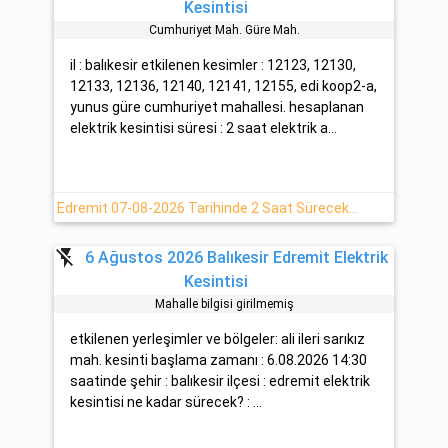
Kesintisi
Cumhuri̇yet Mah. Güre Mah.
il : balıkesir etkilenen kesimler : 12123, 12130,
12133, 12136, 12140, 12141, 12155, edi koop2-a,
yunus güre cumhuriyet mahallesi. hesaplanan
elektrik kesintisi süresi : 2 saat elektrik a...
Edremit 07-08-2026 Tarihinde 2 Saat Sürecek Elektrik Kesintisi Planlanmaktadır
flash_off
6 Ağustos 2026 Balıkesir Edremit Elektrik
Kesintisi
Mahalle bilgisi girilmemiş
etkilenen yerleşimler ve bölgeler: ali ileri sarıkız
mah. kesinti başlama zamanı : 6.08.2026 14:30
saatinde şehir : balıkesir ilçesi : edremit elektrik
kesintisi ne kadar sürecek? : ...