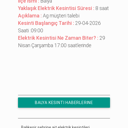
İlçe İsmi :
Balya
Yaklaşık Elektrik Kesintisi Süresi :
8 saat
Açıklama :
Ag müşteri̇ talebi̇
Kesinti Başlangıç Tarihi :
29-04-2026
Saati :09:00
Elektrik Kesintisi Ne Zaman Biter? :
29
Nisan Çarşamba 17:00 saatlerinde
BALYA KESINTI HABERLERINE
ÜCRETSIZ ABONE OL
Balıkesir şehrine ait elektrik kesintileri