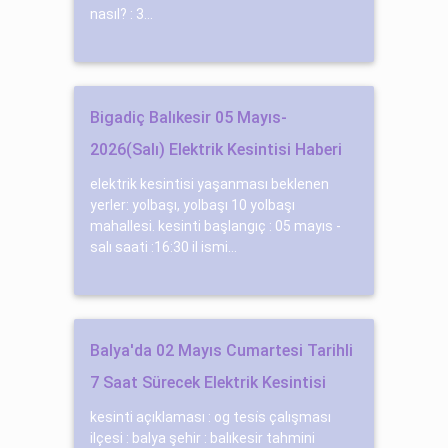
nasıl? : 3...
Bigadiç Balıkesir 05 Mayıs-
2026(Salı) Elektrik Kesintisi Haberi
elektrik kesintisi yaşanması beklenen
yerler: yolbaşı, yolbaşı 10 yolbaşı
mahallesi. kesinti başlangıç : 05 mayıs -
salı saati :16:30 il ismi...
Balya'da 02 Mayıs Cumartesi Tarihli
7 Saat Sürecek Elektrik Kesintisi
kesinti açıklaması : og tesi̇s çalışması
ilçesi : balya şehir : balıkesir tahmini