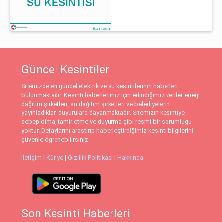
Güncel Kesintiler
Sitemizde en güncel elektrik ve su kesintilerinin haberleri
bulunmaktadır. Kesinti haberlerimiz için edindiğimiz veriler enerji
dağıtım şirketleri, su dağıtım şirketleri ve belediyelerin
yayınladıkları duyurulara dayanmaktadır. Sitemizin kesintiye
sebep olma, tamir etme ve duyurma gibi resmi bir sorumluğu
yoktur. Detaylarını araştırıp haberleştirdiğimiz kesinti bilgilerini
güvenle öğrenebilirsiniz.
İletişim
|
Künye
|
Gizlilik Politikası
|
Hakkında
Son Kesinti Haberleri