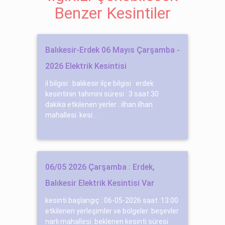
Benzer Kesintiler
Balıkesir-Erdek 06 Mayıs Çarşamba -
2026 Elektrik Kesintisi
il bilgisi : balıkesir ilçe bilgisi : erdek
kesintinin tahmini süresi : 3 saat 30
dakika etkilenen yerler : ilhan ilhan
mahallesi. kesi...
06/05 2026 Çarşamba : Erdek,
Balıkesir Elektrik Kesintisi Var
kesinti başlangıç : 06-05-2026 saat :13:00
etkilenen yerleşimler ve bölgeler: beşevler
narlı mahallesi. beklenen kesinti süresi