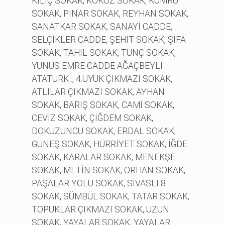
KILIÇ SOKAK, KÖKÖZ SOKAK, KUMRU
SOKAK, PINAR SOKAK, REYHAN SOKAK,
SANATKAR SOKAK, SANAYİ CADDE,
SELÇİKLER CADDE, ŞEHİT SOKAK, ŞİFA
SOKAK, TAHIL SOKAK, TUNÇ SOKAK,
YUNUS EMRE CADDE AĞAÇBEYLİ
ATATÜRK :, 4.ÜYÜK ÇIKMAZI SOKAK,
ATLILAR ÇIKMAZI SOKAK, AYHAN
SOKAK, BARIŞ SOKAK, CAMİ SOKAK,
CEVİZ SOKAK, ÇİĞDEM SOKAK,
DOKUZUNCU SOKAK, ERDAL SOKAK,
GÜNEŞ SOKAK, HÜRRİYET SOKAK, İĞDE
SOKAK, KARALAR SOKAK, MENEKŞE
SOKAK, METİN SOKAK, ORHAN SOKAK,
PAŞALAR YOLU SOKAK, SİVASLI 8
SOKAK, SÜMBÜL SOKAK, TATAR SOKAK,
TOPUKLAR ÇIKMAZI SOKAK, UZUN
SOKAK, YAYALAR SOKAK, YAYALAR