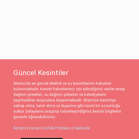
Güncel Kesintiler
Sitemizde en güncel elektrik ve su kesintilerinin haberleri
bulunmaktadır. Kesinti haberlerimiz için edindiğimiz veriler enerji
dağıtım şirketleri, su dağıtım şirketleri ve belediyelerin
yayınladıkları duyurulara dayanmaktadır. Sitemizin kesintiye
sebep olma, tamir etme ve duyurma gibi resmi bir sorumluğu
yoktur. Detaylarını araştırıp haberleştirdiğimiz kesinti bilgilerini
güvenle öğrenebilirsiniz.
İletişim
|
Künye
|
Gizlilik Politikası
|
Hakkında