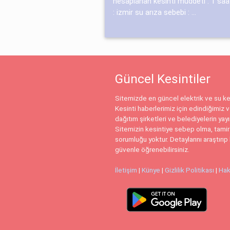
hesaplanan kesinti müddeti : 1 saat i
: izmir su arıza sebebi : ...
Güncel Kesintiler
Sitemizde en güncel elektrik ve su kes
Kesinti haberlerimiz için edindiğimiz ve
dağıtım şirketleri ve belediyelerin yay
Sitemizin kesintiye sebep olma, tamir
sorumluğu yoktur. Detaylarını araştırıp 
güvenle öğrenebilirsiniz.
İletişim
|
Künye
|
Gizlilik Politikası
|
Hak