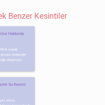
cek Benzer Kesintiler
ntisi Hakkında
 290/6 sokak
arızası nedeniyle
luğu oluşmuşt...
zmir Su Kesinti
yet, i̇nönü