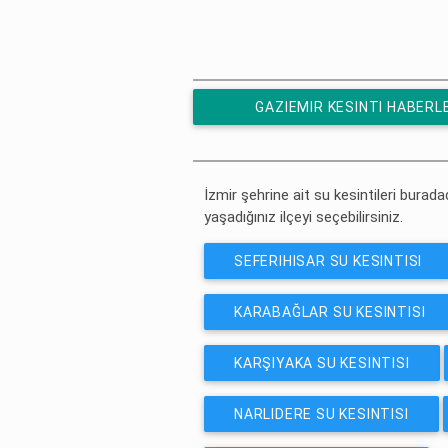
GAZIEMIR KESINTI HABERL
ÜCRETSIZ ABONE OL
İzmir şehrine ait su kesintileri buradad
yaşadığınız ilçeyi seçebilirsiniz.
SEFERIHISAR SU KESINTISI
KARABAĞLAR SU KESINTISI
KARŞIYAKA SU KESINTISI
NARLIDERE SU KESINTISI