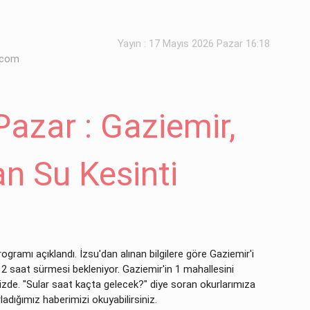
Yayın : 17 Mayıs 2026 Pazar 16:18
.com
azar : Gaziemir,
n Su Kesinti
gramı açıklandı. İzsu'dan alınan bilgilere göre Gaziemir'i
ak 2 saat sürmesi bekleniyor. Gaziemir'in 1 mahallesini
mizde. "Sular saat kaçta gelecek?" diye soran okurlarımıza
ladığımız haberimizi okuyabilirsiniz.