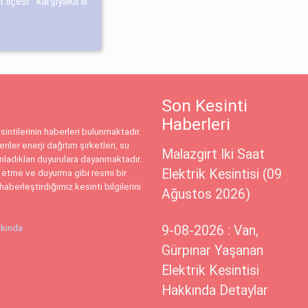
lçesi : karşıyaka ili
Son Kesinti
Haberleri
intilerinin haberleri bulunmaktadır.
riler enerji dağıtım şirketleri, su
Malazgirt Iki Saat
ınladıkları duyurulara dayanmaktadır.
Elektrik Kesintisi (09
 etme ve duyurma gibi resmi bir
haberleştirdiğimiz kesinti bilgilerini
Ağustos 2026)
kında
9-08-2026 : Van,
Gürpınar Yaşanan
Elektrik Kesintisi
Hakkında Detaylar