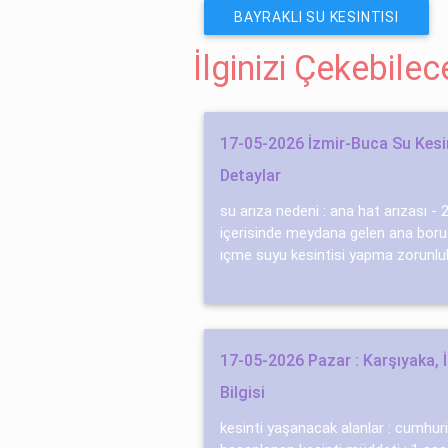
BAYRAKLI SU KESINTISI
İlginizi Çekebile
17-05-2026 İzmir-Buca Su Kesi
Detaylar
su arıza nedeni : ana hat arızası -
içerisinde meydana gelen ana boru 
ıçme suyu kesintisi yapma zorunlu
17-05-2026 Pazar : Karşıyaka, İ
Bilgisi
kesinti yaşanacak alanlar : cumhuri̇