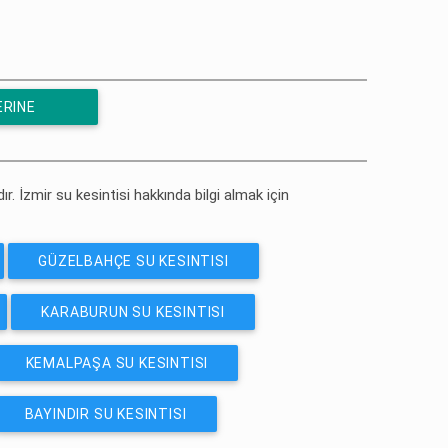
ERINE
ır. İzmir su kesintisi hakkında bilgi almak için
GÜZELBAHÇE SU KESINTISI
KARABURUN SU KESINTISI
KEMALPAŞA SU KESINTISI
BAYINDIR SU KESINTISI