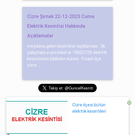
Cizre Şırnak 22-12-2023 Cuma
Elektrik Kesintisi Hakkında
Açıklamalar
meydana gelen kesintinin açıklaması : 3k
çalışması e-protokol ıd: 10002109 elektrik
kesintisinin bildirilen süresi : 9 saat ilçe :
cizre ...
Cizre ilçesi bütün
elektrik kesintileri