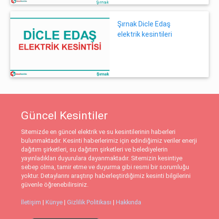
Şırnak Dicle Edaş
elektrik kesintileri
Güncel Kesintiler
Sitemizde en güncel elektrik ve su kesintilerinin haberleri
bulunmaktadır. Kesinti haberlerimiz için edindiğimiz veriler enerji
dağıtım şirketleri, su dağıtım şirketleri ve belediyelerin
yayınladıkları duyurulara dayanmaktadır. Sitemizin kesintiye
sebep olma, tamir etme ve duyurma gibi resmi bir sorumluğu
yoktur. Detaylarını araştırıp haberleştirdiğimiz kesinti bilgilerini
güvenle öğrenebilirsiniz.
İletişim
|
Künye
|
Gizlilik Politikası
|
Hakkında