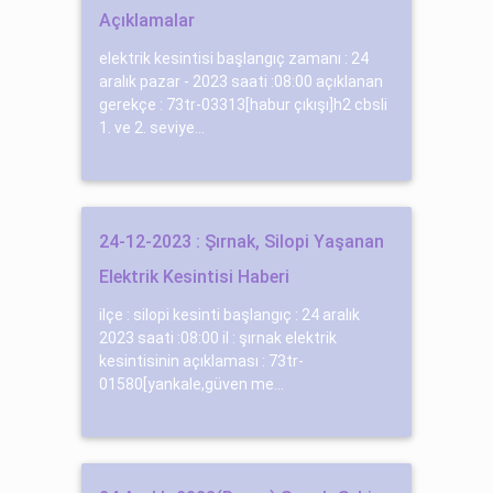
Açıklamalar
elektrik kesintisi başlangıç zamanı : 24
aralık pazar - 2023 saati :08:00 açıklanan
gerekçe : 73tr-03313[habur çıkışı]h2 cbsli
1. ve 2. seviye...
24-12-2023 : Şırnak, Silopi Yaşanan
Elektrik Kesintisi Haberi
ilçe : silopi kesinti başlangıç : 24 aralık
2023 saati :08:00 il : şırnak elektrik
kesintisinin açıklaması : 73tr-
01580[yankale,güven me...