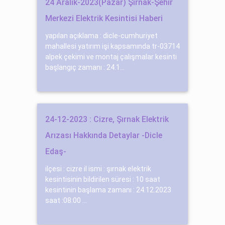
24 Aralık-2023(Pazar) Şırnak-Şehir
Merkezi Elektrik Kesintisi Haberi
yapılan açıklama : dicle-cumhuriyet
mahallesi yatırım işi kapsamında tr-03714
alpek çekimi ve montaj çalışmalar kesinti
başlangıç zamanı : 24.1...
24-12-2023 : Cizre, Şırnak Elektrik
Arızası Hakkında Detaylar -Dicle
Edaş-
ilçesi : cizre il ismi : şırnak elektrik
kesintisinin bildirilen süresi : 10 saat
kesintinin başlama zamanı : 24.12.2023
saat :08:00 ...