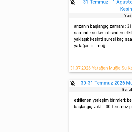
format_color_reset
31 Temmuz - 1 Ağust
Kesin
Yeni
arızanın başlangıç zamanı : 
saatinde su kesintisinden etkil
yaklaşık kesinti süresi kaç saat?
yatağan ili : muğ...
format_color_reset
30-31 Temmuz 2026 Muğ
Benci
etkilenen yerleşim birimleri: be
başlangıç vakti : 30 temmuz p