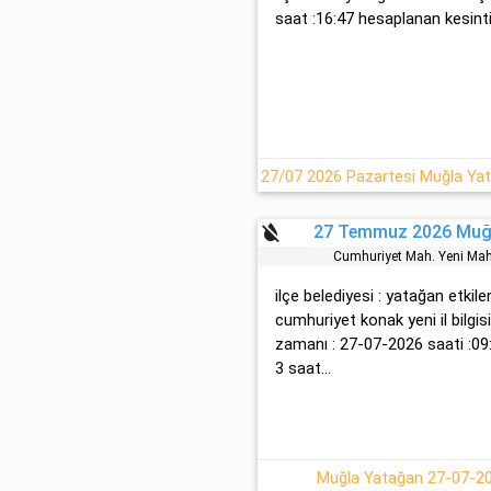
saat :16:47 hesaplanan kesinti 
format_color_reset
27 Temmuz 2026 Muğl
Cumhuri̇yet Mah. Yeni̇ Ma
ilçe belediyesi : yatağan etkil
cumhuri̇yet konak yeni̇ il bilgi
zamanı : 27-07-2026 saati :09:
3 saat...
Muğla Yatağan 27-07-202