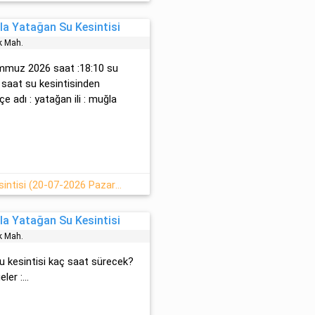
a Yatağan Su Kesintisi
k Mah.
temmuz 2026 saat :18:10 su
 3 saat su kesintisinden
lçe adı : yatağan ili : muğla
Yatağan Bencik Mahallesi Su Kesintisi (20-07-2026 Pazartesi)
a Yatağan Su Kesintisi
k Mah.
su kesintisi kaç saat sürecek?
er :...