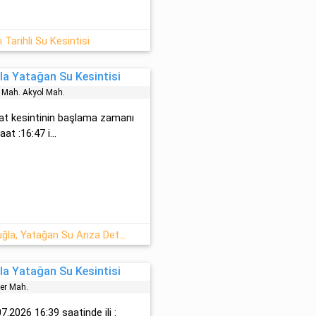
Tarihli Su Kesintisi
a Yatağan Su Kesintisi
 Mah. Akyol Mah.
saat kesintinin başlama zamanı
t :16:47 i...
27 Temmuz Pazartesi 2026 : Muğla, Yatağan Su Arıza Detayı
a Yatağan Su Kesintisi
er Mah.
7.2026 16:39 saatinde ili :