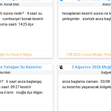
ah. Konak Mah.
Atatür
ti süresi nedir? : 4 saat su
hesaplanan kesinti süresi ne k
 : cumhuri̇yet konak kesinti
yerleşimler : atatürk arıza başla
uma saati :14:25 ilçe :
la Su Kesinti Bilgisi
7.08.2026 Cuma Muğla-Yatağ
format_color_reset
a Yatağan Su Kesintisi
3 Ağustos 2026 Muğl
aka Mah.
Bağyak
t? : 6 saat arıza başlangıç
arıza başlama zamanı : 03/08 
 saat :09:27 kesinti
su kesintisi yaşanacak bölgeler
il ismi : muğla ilçe bilgisi :