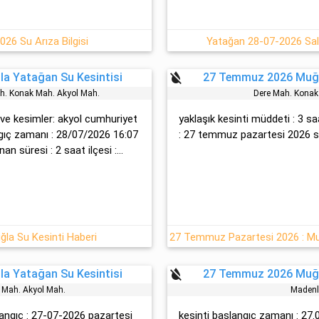
26 Su Arıza Bilgisi
Yatağan 28-07-2026 Salı 
format_color_reset
a Yatağan Su Kesintisi
27 Temmuz 2026 Muğl
ah. Konak Mah. Akyol Mah.
Dere Mah. Konak
 ve kesimler: akyol cumhuri̇yet
yaklaşık kesinti müddeti : 3 
ngıç zamanı : 28/07/2026 16:07
: 27 temmuz pazartesi 2026 saa
an süresi : 2 saat ilçesi :...
ğla Su Kesinti Haberi
format_color_reset
a Yatağan Su Kesintisi
27 Temmuz 2026 Muğl
 Mah. Akyol Mah.
Madenl
şlangıç : 27-07-2026 pazartesi
kesinti başlangıç zamanı : 27.0