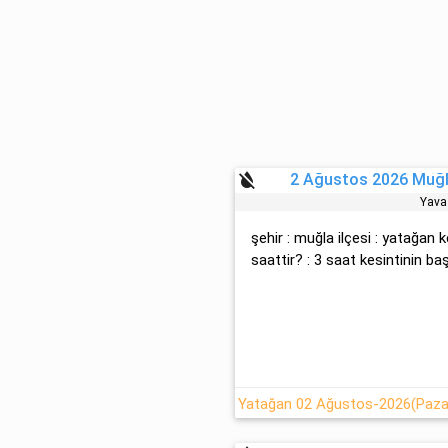
format_color_reset
2 Ağustos 2026 Muğl
Yava
şehir : muğla ilçesi : yatağan 
saattir? : 3 saat kesintinin başl