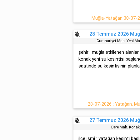
Muğla-Yatağan 30-07-20
format_color_reset
28 Temmuz 2026 Muğl
Cumhuri̇yet Mah. Yeni̇ M
şehir : muğla etkilenen alanlar
konak yeni̇ su kesintisi başla
saatinde su kesintisinin planlan
28-07-2026 : Yatağan, Mu
format_color_reset
27 Temmuz 2026 Muğl
Dere Mah. Konak
ilçe ismi : yatağan kesinti ba