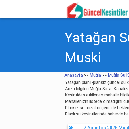
Yatağan Su
Muski
Anasayfa
>>
Muğla
>>
Muğla Su K
Yatağan planlı-plansız güncel su ke
Arıza bilgileri Muğla Su ve Kanaliz
Kesintiden etkilenen mahalle bilgile
Mahallenizin listede olmadığını dü
Plansız su arızaları genelde bekl
Planlı su kesintilerinde haberde be
format_color_reset
7 Ağustos 2026 Muğl