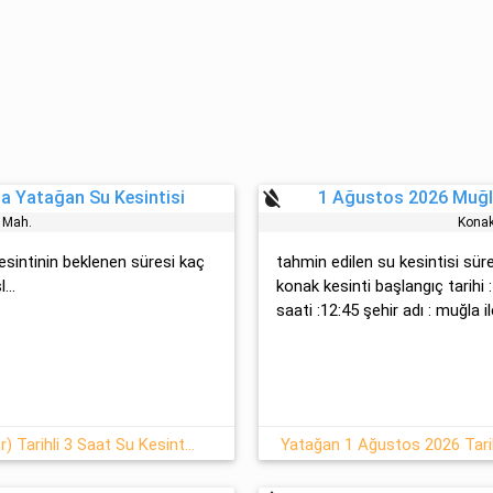
format_color_reset
a Yatağan Su Kesintisi
1 Ağustos 2026 Muğl
 Mah.
Konak
kesintinin beklenen süresi kaç
tahmin edilen su kesintisi süres
...
konak kesinti başlangıç tarih
saati :12:45 şehir adı : muğla il
Yatağan 02 Ağustos-2026(Pazar) Tarihli 3 Saat Su Kesintisi
Yatağan 1 Ağustos 2026 Tarih