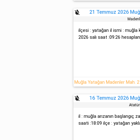
format_color_reset
21 Temmuz 2026 Muğl
Madenl
ilçesi : yatağan il ismi : muğla
2026 salı saat :09:26 hesaplana
format_color_reset
16 Temmuz 2026 Muğl
Atatü
il : muğla arızanın başlangı
saati :18:09 ilçe : yatağan yakla