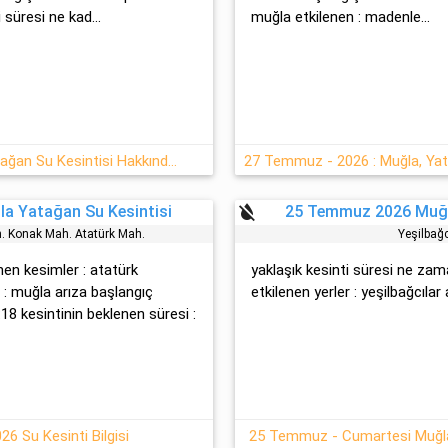
süresi ne kad...
muğla etkilenen : madenle...
27/07 2026 Pazartesi Muğla Yatağan Su Kesintisi Hakkında Detaylar
27 Temmuz - 2026 : Muğla, Yat
format_color_reset
a Yatağan Su Kesintisi
25 Temmuz 2026 Muğl
h. Konak Mah. Atatürk Mah.
Yeşi̇lbağ
enen kesimler : atatürk
yaklaşık kesinti süresi ne zama
si : muğla arıza başlangıç
etkilenen yerler : yeşi̇lbağcılar a
18 kesintinin beklenen süresi :
6 Su Kesinti Bilgisi
25 Temmuz - Cumartesi Muğla