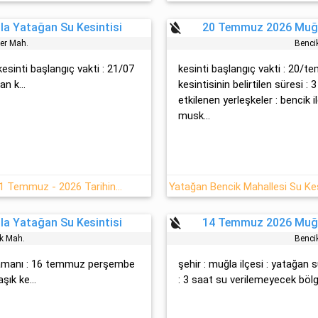
format_color_reset
a Yatağan Su Kesintisi
20 Temmuz 2026 Muğl
er Mah.
Benci̇
 kesinti başlangıç vakti : 21/07
kesinti başlangıç vakti : 20/
n k...
kesintisinin belirtilen süresi :
etkilenen yerleşkeler : benci̇k i
musk...
Muğla Yatağan Madenler Mah. 21 Temmuz - 2026 Tarihinde Su Kesintisi
format_color_reset
a Yatağan Su Kesintisi
14 Temmuz 2026 Muğl
rk Mah.
Benci̇
ç zamanı : 16 temmuz perşembe
şehir : muğla ilçesi : yatağan 
şık ke...
: 3 saat su verilemeyecek bölgel