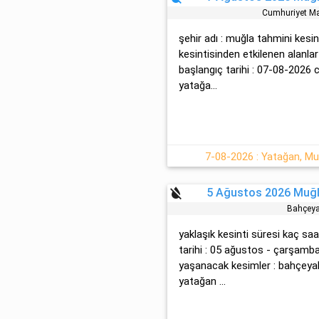
Cumhuri̇yet M
şehir adı : muğla tahmini kesin
kesintisinden etkilenen alanlar
başlangıç tarihi : 07-08-2026 c
yatağa...
7-08-2026 : Yatağan, Muğ
format_color_reset
5 Ağustos 2026 Muğl
Bahçey
yaklaşık kesinti süresi kaç saa
tarihi : 05 ağustos - çarşamba
yaşanacak kesimler : bahçeyaka 
yatağan ...