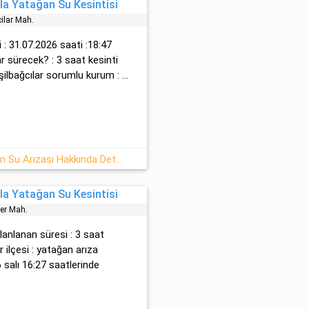
a Yatağan Su Kesintisi
cilar Mah.
hi : 31.07.2026 saati :18:47
ar sürecek? : 3 saat kesinti
̇lbağcılar sorumlu kurum : ...
31 Temmuz 2026 Muğla/Yatağan Su Arızası Hakkında Detaylar
a Yatağan Su Kesintisi
er Mah.
planlanan süresi : 3 saat
 ilçesi : yatağan arıza
salı 16:27 saatlerinde