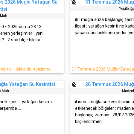
format_color_reset
os 2026 Muğla Yatağan Su
31 Temmuz 2026 Muğl
tisi
Yeşi̇lbağ
̇ Mah.
ili : muğla arıza başlangıç tari
ilçesi : yatağan kesinti ne kad
31-07-2026 cuma 23:13
yaşanması beklenen yerler: yeşi
enen yerleşimler : yeni̇
 : 2 saat ilçe bilgisi :
31.07.2026 Yatağan Muğla Su Kesintisi Hakkında Açıklamalar
format_color_reset
la Yatağan Su Kesintisi
28 Temmuz 2026 Muğl
̇k Mah.
Madenl
nci̇k ilçesi : yatağan kesinti
il ismi : muğla su kesintisinin 
erşembe ...
etkilenecek bölgeler : madenler
başlangıç zamanı : 28/07 2026 
bilgilendirmen...