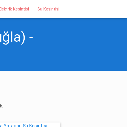
Elektrik Kesintisi
Su Kesintisi
ğla) -
r.
a Yatağan Su Kesintisi