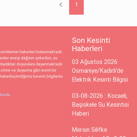
chevron_left
1
Son Kesinti
Haberleri
intilerinin haberleri bulunmaktadır.
riler enerji dağıtım şirketleri, su
03 Ağustos 2026
ınladıkları duyurulara dayanmaktadır.
Osmaniye/Kadirli'de
 etme ve duyurma gibi resmi bir
haberleştirdiğimiz kesinti bilgilerini
Elektrik Kesinti Bilgisi
kında
03-08-2026 : Kocaeli,
Başiskele Su Kesintisi
Haberi
Mersin Silifke