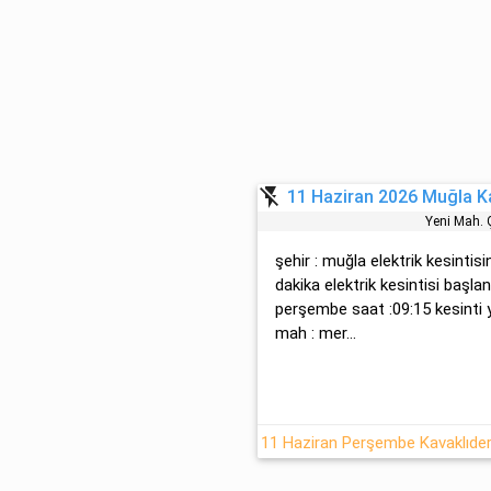
flash_off
11 Haziran 2026 Muğla Kav
Yeni̇ Mah.
şehir : muğla elektrik kesintisi
dakika elektrik kesintisi başl
perşembe saat :09:15 kesinti 
mah : mer...