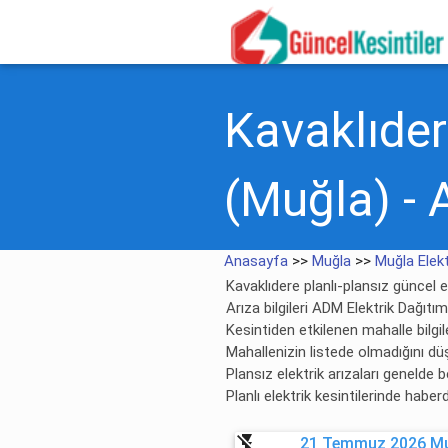
Kavaklıdere
(Muğla) - 
Anasayfa
>>
Muğla
>>
Muğla Elekt
Kavaklıdere planlı-plansız güncel el
Arıza bilgileri ADM Elektrik Dağıtı
Kesintiden etkilenen mahalle bilgile
Mahallenizin listede olmadığını dü
Plansız elektrik arızaları genelde
Planlı elektrik kesintilerinde habe
flash_off
21 Temmuz 2026 Muğ