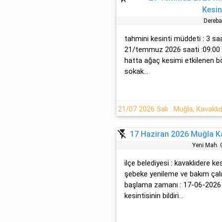
Kesin
Dereb
tahmini kesinti müddeti : 3 sa
21/temmuz 2026 saati :09:00 il
hatta ağaç kesimi etkilenen bö
sokak...
flash_off
17 Haziran 2026 Muğla Kav
Yeni̇ Mah.
ilçe belediyesi : kavaklıdere ke
şebeke yenileme ve bakım çalış
başlama zamanı : 17-06-2026 s
kesintisinin bildiri...