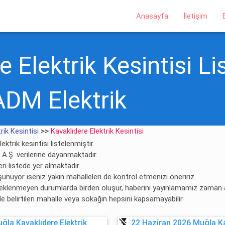
Anasayfa
İletişim
 Elektrik Kesintisi Li
ADM Elektrik
rik Kesintisi
>>
Kavaklıdere Elektrik Kesintisi
ektrik kesintisi listelenmiştir.
m A.Ş. verilerine dayanmaktadır.
ri listede yer almaktadır.
şünüyor iseniz yakın mahalleleri de kontrol etmenizi öneririz.
 beklenmeyen durumlarda birden oluşur, haberini yayınlamamız zaman al
rde belirtilen mahalle veya sokağın hepsini kapsamayabilir.
flash_off
la Kavaklıdere Elektrik
22 Haziran 2026 Muğla Kav