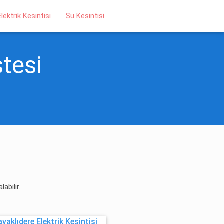
Elektrik Kesintisi
Su Kesintisi
stesi
abilir.
aklıdere Elektrik Kesintisi