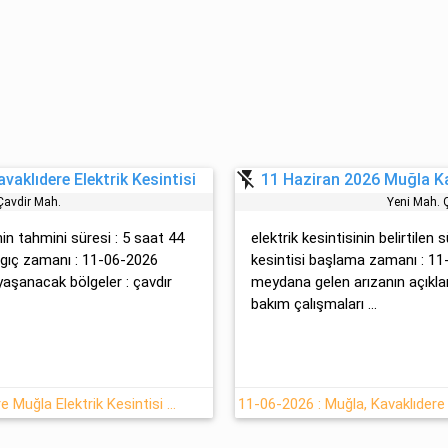
flash_off
aklıdere Elektrik Kesintisi
11 Haziran 2026 Muğla Kav
 Çavdir Mah.
Yeni̇ Mah. 
nin tahmini süresi : 5 saat 44
elektrik kesintisinin belirtilen 
angıç zamanı : 11-06-2026
kesintisi başlama zamanı : 1
yaşanacak bölgeler : çavdır
meydana gelen arızanın açıkla
bakım çalışmaları ...
11 Haziran Perşembe Kavaklıdere Muğla Elektrik Kesintisi Var