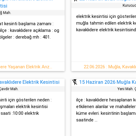
tisi
Kurucuo
ağ Mah.
elektrik kesintisi için gösteril
muğla tahmin edilen elektrik kes
at kesinti başlama zamanı :
kavaklıdere elektrik kesintisinde
çe : kavaklıdere açıklama : og
lgeler : derebağ mh : 401.
21/07 2026 Salı : Muğla, Kavaklıdere Yaşanan Elektrik Arızası Hakkında Detaylar
22.06.2026 : Muğla, Kavaklı
flash_off
aklıdere Elektrik Kesintisi
15 Haziran 2026 Muğla Kav
 Çavdir Mah.
Yeni̇ Mah. 
sinti için gösterilen neden :
ilçe : kavaklıdere hesaplanan k
maları elektrik kesintisi
etkilenen alanlar ve mahalleler
aati :10:00 elektrik
küme evleri. kesintinin başla
saatinde ...