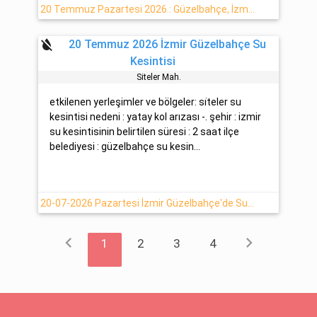
20 Temmuz Pazartesi 2026 : Güzelbahçe, İzmir Su Arızası Hakkında Detaylar
format_color_reset
20 Temmuz 2026 İzmir Güzelbahçe Su
Kesintisi
Si̇teler Mah.
etkilenen yerleşimler ve bölgeler: si̇teler su
kesintisi nedeni : yatay kol arızası -. şehir : izmir
su kesintisinin belirtilen süresi : 2 saat ilçe
belediyesi : güzelbahçe su kesin...
20-07-2026 Pazartesi İzmir Güzelbahçe'de Su Arızası
chevron_left
chevron_right
1
2
3
4