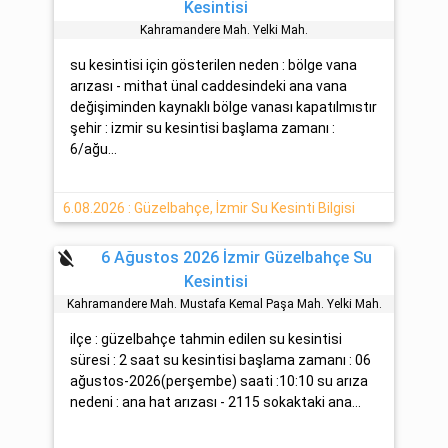
Kesintisi
Kahramandere Mah. Yelki̇ Mah.
su kesintisi için gösterilen neden : bölge vana
arızası - mithat ünal caddesindeki ana vana
değişiminden kaynaklı bölge vanası kapatılmıstır
şehir : izmir su kesintisi başlama zamanı :
6/ağu...
6.08.2026 : Güzelbahçe, İzmir Su Kesinti Bilgisi
format_color_reset
6 Ağustos 2026 İzmir Güzelbahçe Su
Kesintisi
Kahramandere Mah. Mustafa Kemal Paşa Mah. Yelki̇ Mah.
ilçe : güzelbahçe tahmin edilen su kesintisi
süresi : 2 saat su kesintisi başlama zamanı : 06
ağustos-2026(perşembe) saati :10:10 su arıza
nedeni : ana hat arızası - 2115 sokaktaki ana...