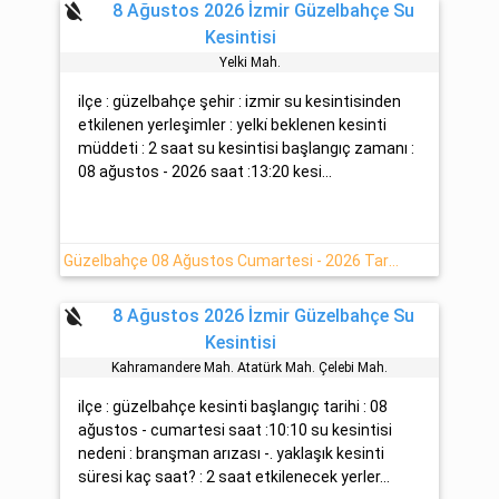
format_color_reset
8 Ağustos 2026 İzmir Güzelbahçe Su
Kesintisi
Yelki̇ Mah.
ilçe : güzelbahçe şehir : izmir su kesintisinden
etkilenen yerleşimler : yelki̇ beklenen kesinti
müddeti : 2 saat su kesintisi başlangıç zamanı :
08 ağustos - 2026 saat :13:20 kesi...
Güzelbahçe 08 Ağustos Cumartesi - 2026 Tarihinde 2 Saat Su Kesintisi İzmir
format_color_reset
8 Ağustos 2026 İzmir Güzelbahçe Su
Kesintisi
Kahramandere Mah. Atatürk Mah. Çelebi̇ Mah.
ilçe : güzelbahçe kesinti başlangıç tarihi : 08
ağustos - cumartesi saat :10:10 su kesintisi
nedeni : branşman arızası -. yaklaşık kesinti
süresi kaç saat? : 2 saat etkilenecek yerler...