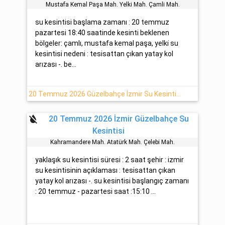
Mustafa Kemal Paşa Mah. Yelki̇ Mah. Çamli Mah.
su kesintisi başlama zamanı : 20 temmuz
pazartesi 18:40 saatinde kesinti beklenen
bölgeler: çamlı, mustafa kemal paşa, yelki̇ su
kesintisi nedeni : tesisattan çıkan yatay kol
arızası -. be...
20 Temmuz 2026 Güzelbahçe İzmir Su Kesintisi Hakkında Detaylar
format_color_reset
20 Temmuz 2026 İzmir Güzelbahçe Su
Kesintisi
Kahramandere Mah. Atatürk Mah. Çelebi̇ Mah.
yaklaşık su kesintisi süresi : 2 saat şehir : izmir
su kesintisinin açıklaması : tesisattan çıkan
yatay kol arızası -. su kesintisi başlangıç zamanı
: 20 temmuz - pazartesi saat :15:10 ...