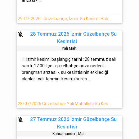
arızası -. ...
29-07-2026 : Güzelbahçe, İzmir Su Kesinti Haberi
format_color_reset
28 Temmuz 2026 İzmir Güzelbahçe Su
Kesintisi
Yali Mah.
il : izmir kesinti başlangıç tarihi : 28 temmuz salı
saati :17:00 ilçe : güzelbahçe arıza nedeni :
branşman arızası -. su kesintisinin etkilediği
alanlar : yalı tahmini kesinti süres...
28/07/2026 Güzelbahçe Yalı Mahallesi Su Kesintisi
format_color_reset
27 Temmuz 2026 İzmir Güzelbahçe Su
Kesintisi
Kahramandere Mah.