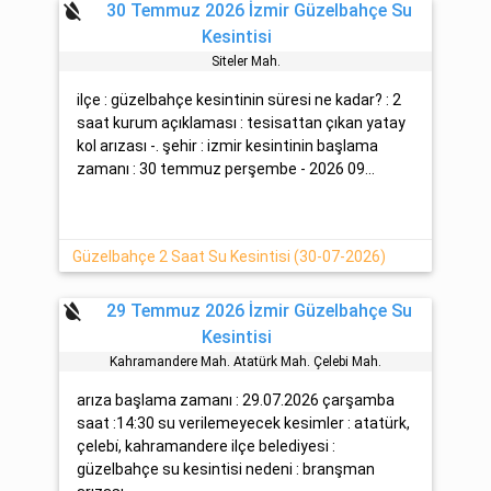
format_color_reset
30 Temmuz 2026 İzmir Güzelbahçe Su
Kesintisi
Si̇teler Mah.
ilçe : güzelbahçe kesintinin süresi ne kadar? : 2
saat kurum açıklaması : tesisattan çıkan yatay
kol arızası -. şehir : izmir kesintinin başlama
zamanı : 30 temmuz perşembe - 2026 09...
Güzelbahçe 2 Saat Su Kesintisi (30-07-2026)
format_color_reset
29 Temmuz 2026 İzmir Güzelbahçe Su
Kesintisi
Kahramandere Mah. Atatürk Mah. Çelebi̇ Mah.
arıza başlama zamanı : 29.07.2026 çarşamba
saat :14:30 su verilemeyecek kesimler : atatürk,
çelebi̇, kahramandere ilçe belediyesi :
güzelbahçe su kesintisi nedeni : branşman