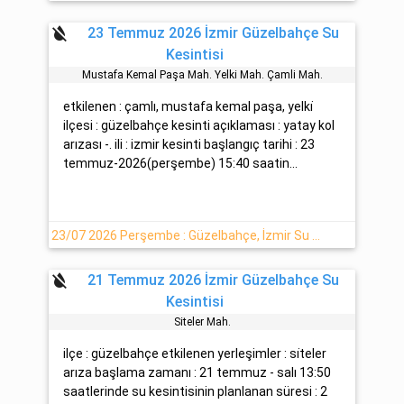
format_color_reset
23 Temmuz 2026 İzmir Güzelbahçe Su
Kesintisi
Mustafa Kemal Paşa Mah. Yelki̇ Mah. Çamli Mah.
etkilenen : çamlı, mustafa kemal paşa, yelki̇
ilçesi : güzelbahçe kesinti açıklaması : yatay kol
arızası -. ili : izmir kesinti başlangıç tarihi : 23
temmuz-2026(perşembe) 15:40 saatin...
23/07 2026 Perşembe : Güzelbahçe, İzmir Su Kesintisi Hakkında Açıklamalar
format_color_reset
21 Temmuz 2026 İzmir Güzelbahçe Su
Kesintisi
Si̇teler Mah.
ilçe : güzelbahçe etkilenen yerleşimler : si̇teler
arıza başlama zamanı : 21 temmuz - salı 13:50
saatlerinde su kesintisinin planlanan süresi : 2