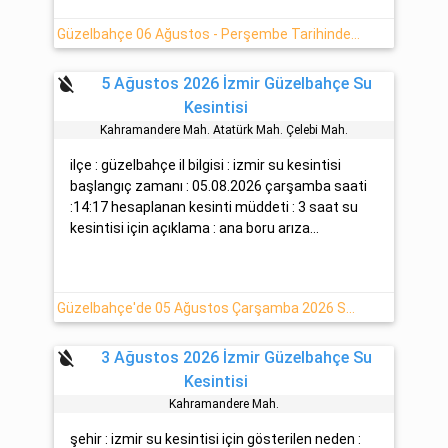
Güzelbahçe 06 Ağustos - Perşembe Tarihinde 2 Saat Su Kesintisi
format_color_reset
5 Ağustos 2026 İzmir Güzelbahçe Su
Kesintisi
Kahramandere Mah. Atatürk Mah. Çelebi̇ Mah.
ilçe : güzelbahçe il bilgisi : izmir su kesintisi
başlangıç zamanı : 05.08.2026 çarşamba saati
:14:17 hesaplanan kesinti müddeti : 3 saat su
kesintisi için açıklama : ana boru arıza...
Güzelbahçe'de 05 Ağustos Çarşamba 2026 Su Kesintisi Hakkında Açıklamalar
format_color_reset
3 Ağustos 2026 İzmir Güzelbahçe Su
Kesintisi
Kahramandere Mah.
şehir : izmir su kesintisi için gösterilen neden :