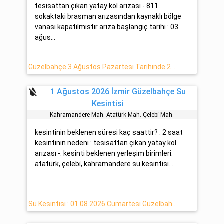
tesisattan çıkan yatay kol arızası - 811
sokaktaki brasman arızasından kaynaklı bölge
vanası kapatılmıstır arıza başlangıç tarihi : 03
ağus...
Güzelbahçe 3 Ağustos Pazartesi Tarihinde 2 Saat Su Kesintisi
format_color_reset
1 Ağustos 2026 İzmir Güzelbahçe Su
Kesintisi
Kahramandere Mah. Atatürk Mah. Çelebi̇ Mah.
kesintinin beklenen süresi kaç saattir? : 2 saat
kesintinin nedeni : tesisattan çıkan yatay kol
arızası -. kesinti beklenen yerleşim birimleri:
atatürk, çelebi̇, kahramandere su kesintisi...
Su Kesintisi : 01.08.2026 Cumartesi Güzelbahçe İzmir