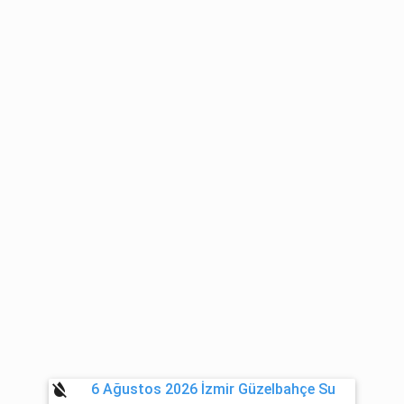
format_color_reset
6 Ağustos 2026 İzmir Güzelbahçe Su