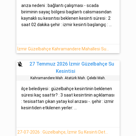
arıza nedeni : bağlantı çalışması - scada
biriminin sayaç bölgesi baglantı calısmasından
kaynaklı su kesıntısı beklenen kesinti süresi : 2
saat 02 dakika şehir : izmir kesinti başlangıç : ...
İzmir Güzelbahçe Kahramandere Mahallesi Su Kesintisi (27 Temmuz-2026(Pazartesi))
format_color_reset
27 Temmuz 2026 İzmir Güzelbahçe Su
Kesintisi
Kahramandere Mah. Atatürk Mah. Çelebi̇ Mah.
ilçe belediyesi : güzelbahçe kesintinin beklenen
süresi kaç saattir? : 3 saat kesintinin açıklaması
: tesisattan çıkan yatay kol arızası -. şehir : izmir
kesintiden etkilenen yerler: ...
27-07-2026 : Güzelbahçe, İzmir Su Kesinti Detayı