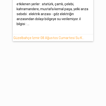
etkilenen yerler : atatürk, çamlı, çelebi̇,
kahramandere, mustafa kemal paşa, yelki̇ arıza
sebebi : elektrik arızası - gdz elektriğin
arızasından dolayı bölgeye su verilemiyor. il
bilgisi : ...
Güzelbahçe İzmir 08 Ağustos Cumartesi Su Kesintisi Hakkında Açıklamalar