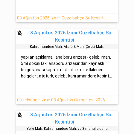
08 Ağustos 2026 İzmir-Güzelbahçe Su Kesintisi Hakkında Açıklamalar
format_color_reset
8 Ağustos 2026 İzmir Güzelbahçe Su
Kesintisi
Kahramandere Mah. Atatürk Mah. Çelebi̇ Mah.
yapılan açıklama : ana boru arızası - çelebi mah.
548 sokaktaki anaboru arızasından kaynaklı
bölge vanası kapatılmıstır il : izmir etkilenen
bölgeler : atatürk, çelebi̇, kahramandere kesint...
Güzelbahçe İzmir 08 Ağustos Cumartesi 2026 Su Kesintisi Hakkında Detaylar
format_color_reset
8 Ağustos 2026 İzmir Güzelbahçe Su
Kesintisi
Yelki̇ Mah. Kahramandere Mah. ve 3 mahalle daha