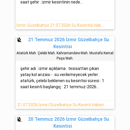
saat şehir : izmir kesintinin nede...
İzmir-Güzelbahçe 21.07.2026 Su Kesintisi Hakkında
format_color_reset
21 Temmuz 2026 İzmir Güzelbahçe Su
Kesintisi
Atatürk Mah. Çelebi̇ Mah. Kahramandere Mah. Mustafa Kemal
Paşa Mah.
şehir adı : izmir açıklama : tesisattan çıkan
yatay kol arızası -. su verilemeyecek yerler :
atatürk, çelebi̇ beklenen su kesintisi süresi : 1
saat kesinti başlangıç : 21 temmuz-2026...
21.07.2026 İzmir/Güzelbahçe Su Kesinti Haberi
format_color_reset
20 Temmuz 2026 İzmir Güzelbahçe Su
Kesintisi