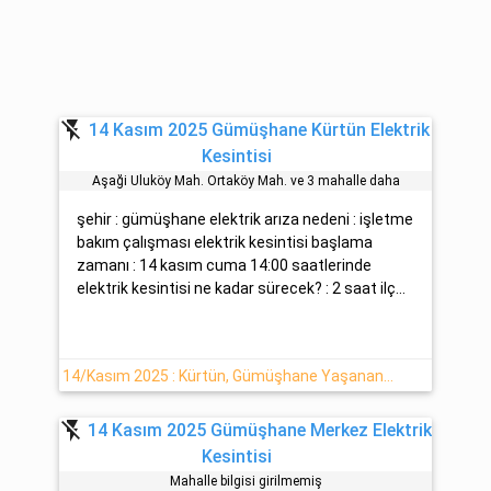
flash_off
14 Kasım 2025 Gümüşhane Kürtün Elektrik
Kesintisi
Aşaği Uluköy Mah. Ortaköy Mah. ve 3 mahalle daha
şehir : gümüşhane elektrik arıza nedeni : işletme
bakım çalışması elektrik kesintisi başlama
zamanı : 14 kasım cuma 14:00 saatlerinde
elektrik kesintisi ne kadar sürecek? : 2 saat ilç...
14/Kasım 2025 : Kürtün, Gümüşhane Yaşanan Elektrik Kesintisi Hakkında Detaylar
flash_off
14 Kasım 2025 Gümüşhane Merkez Elektrik
Kesintisi
Mahalle bilgisi girilmemiş