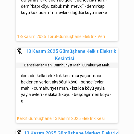
demi̇rkapı köyü zabuk mh. mevki̇i̇ - demi̇rkapı
köyü kozluca mh. mevki̇i̇ - dağdi̇bi̇ köyü merke...
13/Kasım 2025 Torul-Gümüşhane Elektrik Verilemeyecektir : Çoruh EDAŞ
flash_off
13 Kasım 2025 Gümüşhane Kelkit Elektrik
Kesintisi
Bahçeli̇evler Mah. Cumhuri̇yet Mah. Cumhuri̇yet Mah.
ilçe adı : kelkit elektrik kesintisi yaşanması
beklenen yerler: aksöğüt köyü - bahçeli̇evler
mah. - cumahuri̇yet mah. - kızılca köyü yayla
yayla evleri̇ - eski̇kadı köyü - beşdeği̇rmen köyü -
g...
Kelkit Gümüşhane 13 Kasım 2025 Elektrik Kesintisi Haberi Çoruh EDAŞ
flash_off
13 Kasım 2025 Gümüşhane Merkez Elektrik