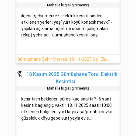
Mahalle bilgisi girilmemiş
ilçesi : şehir merkezi elektrik kesintisinden
etkilenen yerler : yeşi̇lyurt köyü konacık mevki̇i̇ -
yapılan açıklama : işletme onarım çalışmaları
(ekip) şehir adı : gümüşhane kesinti baş...
Gümüşhane Şehir Merkezi 18-11-2025 Salı Elektrik Arızası (Çoruh EDAŞ)
flash_off
18 Kasım 2025 Gümüşhane Torul Elektrik
Kesintisi
Mahalle bilgisi girilmemiş
kesintinin beklenen süresi kaç saattir? : 6 saat
kesinti başlangıç vakti : 18.11.2025 saati :10:00
etkilenen bölgeler : yurt köyü aşağı mah. mevki̇i̇ -
güzeloluk köyü gebe yurt yayla evle...