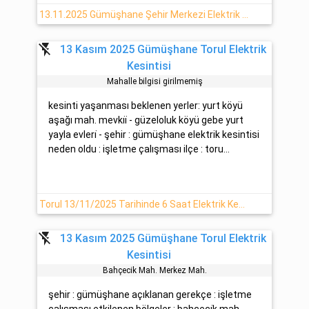
13.11.2025 Gümüşhane Şehir Merkezi Elektrik Arızası Hakkında Detaylar
flash_off
13 Kasım 2025 Gümüşhane Torul Elektrik
Kesintisi
Mahalle bilgisi girilmemiş
kesinti yaşanması beklenen yerler: yurt köyü
aşağı mah. mevki̇i̇ - güzeloluk köyü gebe yurt
yayla evleri̇ - şehir : gümüşhane elektrik kesintisi
neden oldu : işletme çalışması ilçe : toru...
Torul 13/11/2025 Tarihinde 6 Saat Elektrik Kesintisi
flash_off
13 Kasım 2025 Gümüşhane Torul Elektrik
Kesintisi
Bahçeci̇k Mah. Merkez Mah.
şehir : gümüşhane açıklanan gerekçe : işletme
çalışması etkilenen bölgeler : bahçeci̇k mah. -