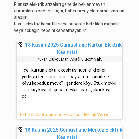
Plansız elektrik arızaları genelde beklenmeyen
durumlarda birden oluşur, haberini yayınlamamız zaman
alabilir.
Planlı elektrik kesintilerinde haberde belirtilen mahalle
veya sokağın hepsini kapsamayabilir.
flash_off
18 Kasım 2025 Gümüşhane Kürtün Elektrik
Kesintisi
Yukari Uluköy Mah. Aşaği Uluköy Mah.
ilçe : kürtün elektrik kesintisinden etkilenen
yerleşkeler : süme mh. - cayra mh. - şendere
köyü kabadüz mevki̇i̇ - şendere köyü ütük mevki̇i̇
- araköy köyü doğuba mevki̇i̇ - çayırçukur köyü
çö...
18-11-2025 Gümüşhane-Kürtün Elektrik Verilemeyecektir
flash_off
18 Kasım 2025 Gümüşhane Merkez Elektrik
Kesintisi