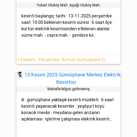
Yukari Uluköy Mah. Aşaği Uluköy Mah.
kesinti başlangıç tarihi : 13-11-2025 perşembe
saat :10:00 beklenen kesinti süresi : 6 saat ilçe :
kürtün elektrik kesintisinden etkilenen alanlar :
süme mah. - cayra mah. - şendere kö...
13 Kasım - Perşembe : Kürtün, Gümüşhane Elektrik Kesinti Bilgisi
flash_off
13 Kasım 2025 Gümüşhane Merkez Elektrik
Kesintisi
Mahalle bilgisi girilmemiş
ili : gümüşhane yaklaşık kesinti müddeti : 6 saat
kesinti yaşanacak kesimler : yeşi̇lyurt köyü
konacık mevki̇i̇ - meydana gelen arızanın
açıklaması : işletme çalışması elektrik kesinti...