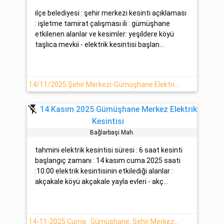
ilçe belediyesi : şehir merkezi kesinti açıklaması
: işletme tamirat çalışması ili : gümüşhane
etkilenen alanlar ve kesimler: yeşi̇ldere köyü
taşlıca mevki̇i̇ - elektrik kesintisi başlan...
14/11/2025 Şehir Merkezi-Gümüşhane Elektrik Arızası
flash_off
14 Kasım 2025 Gümüşhane Merkez Elektrik
Kesintisi
Bağlarbaşi Mah.
tahmini elektrik kesintisi süresi : 6 saat kesinti
başlangıç zamanı : 14 kasım cuma 2025 saati
:10:00 elektrik kesintisinin etkilediği alanlar :
akçakale köyü akçakale yayla evleri̇ - akç...
14-11-2025 Cuma : Gümüşhane, Şehir Merkezi Yaşanan Elektrik Kesintisi Hakkında Detaylar