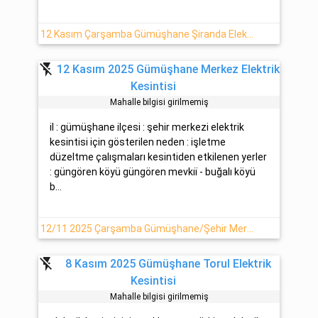
12 Kasım Çarşamba Gümüşhane Şiranda Elektrik Kesinti Detayı
flash_off
12 Kasım 2025 Gümüşhane Merkez Elektrik
Kesintisi
Mahalle bilgisi girilmemiş
il : gümüşhane ilçesi : şehir merkezi elektrik
kesintisi için gösterilen neden : işletme
düzeltme çalışmaları kesintiden etkilenen yerler
: güngören köyü güngören mevki̇i̇ - buğalı köyü
b...
12/11 2025 Çarşamba Gümüşhane/Şehir Merkezi'de Elektrik Kesintisi Yaşanacaktır
flash_off
8 Kasım 2025 Gümüşhane Torul Elektrik
Kesintisi
Mahalle bilgisi girilmemiş