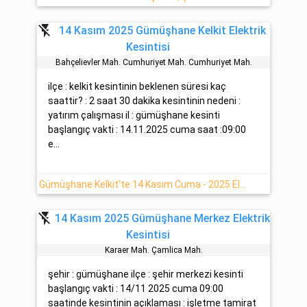
flash_off
14 Kasım 2025 Gümüşhane Kelkit Elektrik
Kesintisi
Bahçeli̇evler Mah. Cumhuri̇yet Mah. Cumhuri̇yet Mah.
ilçe : kelkit kesintinin beklenen süresi kaç
saattir? : 2 saat 30 dakika kesintinin nedeni :
yatırım çalışması il : gümüşhane kesinti
başlangıç vakti : 14.11.2025 cuma saat :09:00
e...
Gümüşhane Kelkit'te 14 Kasım Cuma - 2025 Elektrik Kesinti Detayı
flash_off
14 Kasım 2025 Gümüşhane Merkez Elektrik
Kesintisi
Karaer Mah. Çamlica Mah.
şehir : gümüşhane ilçe : şehir merkezi kesinti
başlangıç vakti : 14/11 2025 cuma 09:00
saatinde kesintinin açıklaması : işletme tamirat