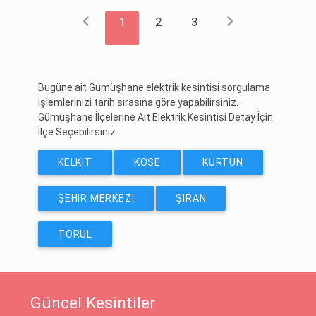
chevron_left
chevron_right
1
2
3
Bugüne ait Gümüşhane elektrik kesintisi sorgulama
işlemlerinizi tarih sırasına göre yapabilirsiniz.
Gümüşhane İlçelerine Ait Elektrik Kesintisi Detay İçin
İlçe Seçebilirsiniz
KELKIT
KÖSE
KÜRTÜN
ŞEHIR MERKEZI
ŞIRAN
TORUL
Güncel Kesintiler