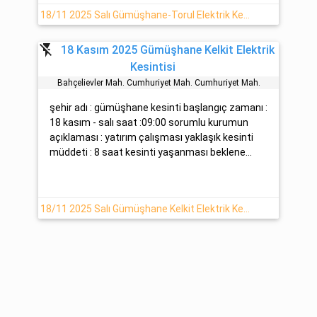
18/11 2025 Salı Gümüşhane-Torul Elektrik Kesintisi Hakkında
flash_off
18 Kasım 2025 Gümüşhane Kelkit Elektrik
Kesintisi
Bahçeli̇evler Mah. Cumhuri̇yet Mah. Cumhuri̇yet Mah.
şehir adı : gümüşhane kesinti başlangıç zamanı :
18 kasım - salı saat :09:00 sorumlu kurumun
açıklaması : yatırım çalışması yaklaşık kesinti
müddeti : 8 saat kesinti yaşanması beklene...
18/11 2025 Salı Gümüşhane Kelkit Elektrik Kesintisi