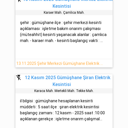
Kesintisi
Karaer Mah. Çamlica Mah.
şehir : gümüşhane ilçe : şehir merkezi kesinti
açıklaması : işletme bakım onarım çalışması
(müteahhit) kesinti yaşanacak alanlar : çamlıca
mah. - karaer mah. - kesinti başlangıç vakti : ...
13.11.2025 Şehir Merkezi Gümüşhane Elektrik Kesintisi Yapılacaktır
flash_off
12 Kasım 2025 Gümüşhane Şiran Elektrik
Kesintisi
Karaca Mah. Mertekli̇ Mah. Tekke Mah.
il bilgisi : gümüşhane hesaplanan kesinti
müddeti : 5 saat ilçe : şiran elektrik kesintisi
başlangıç zamanı : 12 kasım - 2025 saat :10:00
açıklanan gerekçe : işletme onarım çalışmal...