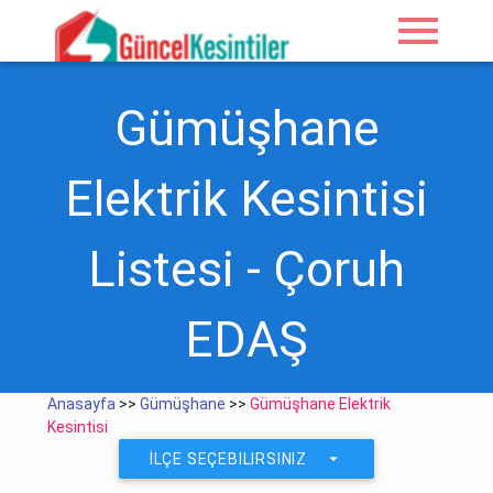
menu
Gümüşhane
Elektrik Kesintisi
Listesi - Çoruh
EDAŞ
Anasayfa
>>
Gümüşhane
>>
Gümüşhane Elektrik
Kesintisi
arrow_drop_down
İLÇE SEÇEBILIRSINIZ