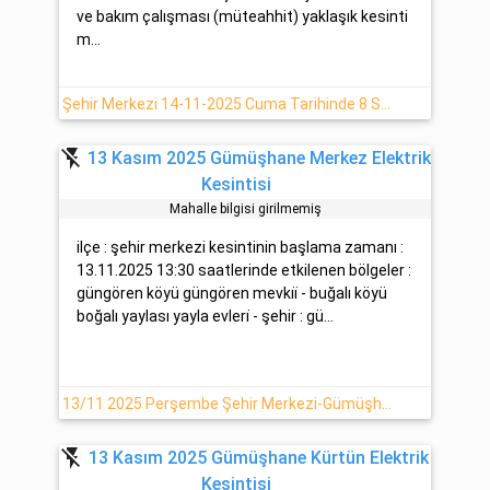
ve bakım çalışması (müteahhit) yaklaşık kesinti
m...
Şehir Merkezi 14-11-2025 Cuma Tarihinde 8 Saat Sürecek Elektrik Kesintisi Yaşanacaktır
flash_off
13 Kasım 2025 Gümüşhane Merkez Elektrik
Kesintisi
Mahalle bilgisi girilmemiş
ilçe : şehir merkezi kesintinin başlama zamanı :
13.11.2025 13:30 saatlerinde etkilenen bölgeler :
güngören köyü güngören mevki̇i̇ - buğalı köyü
boğalı yaylası yayla evleri̇ - şehir : gü...
13/11 2025 Perşembe Şehir Merkezi-Gümüşhane Elektrik Kesintisi
flash_off
13 Kasım 2025 Gümüşhane Kürtün Elektrik
Kesintisi