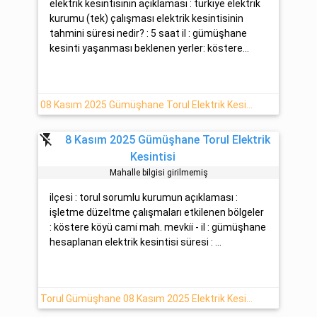
elektrik kesintisinin açıklaması : türkiye elektrik
kurumu (tek) çalışması elektrik kesintisinin
tahmini süresi nedir? : 5 saat il : gümüşhane
kesinti yaşanması beklenen yerler: köstere...
08 Kasım 2025 Gümüşhane Torul Elektrik Kesinti Bilgisi
flash_off
8 Kasım 2025 Gümüşhane Torul Elektrik
Kesintisi
Mahalle bilgisi girilmemiş
ilçesi : torul sorumlu kurumun açıklaması :
işletme düzeltme çalışmaları etkilenen bölgeler
: köstere köyü cami̇ mah. mevki̇i̇ - il : gümüşhane
hesaplanan elektrik kesintisi süresi : ...
Torul Gümüşhane 08 Kasım 2025 Elektrik Kesintisi Yapılacaktır