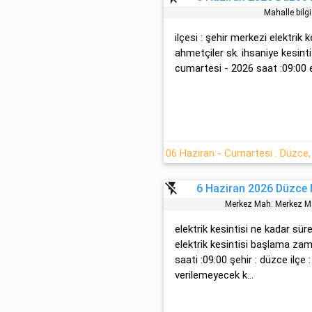
Mahalle bilg
ilçesi : şehir merkezi elektrik k
ahmetçi̇ler sk. i̇hsani̇ye kesint
cumartesi - 2026 saat :09:00 el
flash_off
6 Haziran 2026 Düzce M
Merkez Mah. Merkez M
elektrik kesintisi ne kadar sür
elektrik kesintisi başlama za
saati :09:00 şehir : düzce ilçe 
verilemeyecek k...