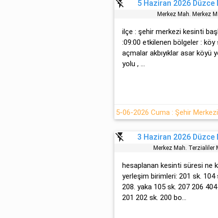
flash_off
5 Haziran 2026 Düzce M
Merkez Mah. Merkez M
ilçe : şehir merkezi kesinti ba
:09:00 etkilenen bölgeler : kö
açmalar akbıyıklar asar köyü y
yolu , ...
flash_off
3 Haziran 2026 Düzce M
Merkez Mah. Terzi̇ali̇le
hesaplanan kesinti süresi ne k
yerleşim birimleri: 201 sk. 104
208. yaka 105 sk. 207 206 404
201 202 sk. 200 bo...