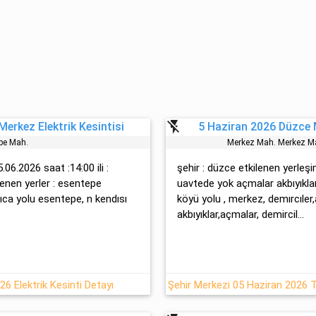
flash_off
erkez Elektrik Kesintisi
5 Haziran 2026 Düzce M
pe Mah.
Merkez Mah. Merkez Ma
06.2026 saat :14:00 ili :
şehir : düzce etkilenen yerleşi
lenen yerler : esentepe
uavtede yok açmalar akbıyıklar
ıca yolu esentepe, n kendısı
köyü yolu , merkez, demırcıler,
akbıyıklar,açmalar, demircil...
6 Elektrik Kesinti Detayı