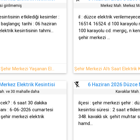
isi girilmemiş
Merkez Mah. Merkez Ma
esintisinin etkilediği kesimler :
il : düzce elektrik verilemeye
i başlangıç tarihi : 06 haziran
16514. 16524. d 100 karayolu
ektrik kesintisinin tahmi...
100 karayolu cd. mergi̇ç, n ken
şehir merkezi ...
06 Haziran - Cumartesi : Düzce, Şehir Merkezi Yaşanan Elektrik Verilemeyecektir
flash_off
erkez Elektrik Kesintisi
6 Haziran 2026 Düzce M
ah. ve 30 mahalle daha
Kavaklar Mah. 
ecek? : 6 saat 30 dakika
ilçesi : şehir merkezi şehir : d
manı : 6-06-2026 cumartesi
kesintisi süresi : 2 saat etkile
: şehir merkezi elektrik
348. kavaklı sk. şehi̇t muhtar 
hamd...