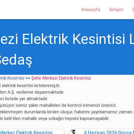
Anasayfa
İletişim
zi Elektrik Kesintisi 
Sedaş
rik Kesintisi
>>
Şehir Merkezi Elektrik Kesintisi
elektrik kesintisi listelenmiştir.
ıtım A.Ş. verilerine dayanmaktadır.
ri listede yer almaktadır.
şünüyor iseniz yakın mahalleleri de kontrol etmenizi öneririz.
 beklenmeyen durumlarda birden oluşur, haberini yayınlamamız zaman al
rde belirtilen mahalle veya sokağın hepsini kapsamayabilir.
flash_off
erkez Elektrik Kesintisi
6 Haziran 2026 Düzce M