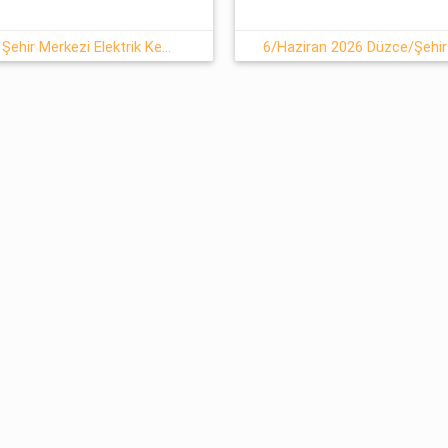
06 Haziran - Cumartesi : Düzce, Şehir Merkezi Elektrik Kesintisi Yapılacaktır
6/Haziran 2026 Düzce/Şehir 