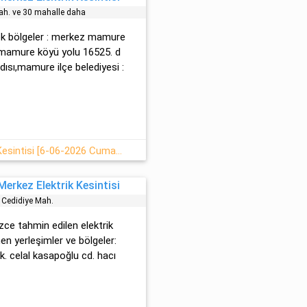
h. ve 30 mahalle daha
cek bölgeler : merkez mamure
 mamure köyü yolu 16525. d
dısı,mamure ilçe belediyesi :
Şehir Merkezi Altı Saat Elektrik Kesintisi [6-06-2026 Cumartesi]
erkez Elektrik Kesintisi
Cedi̇di̇ye Mah.
üzce tahmin edilen elektrik
nen yerleşimler ve bölgeler:
sk. celal kasapoğlu cd. hacı