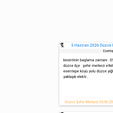
flash_off
5 Haziran 2026 Düzce M
Esente
kesintinin başlama zamanı : 05.
düzce ilçe : şehir merkezi etki
esentepe köyü yolu düzce yığl
yaklaşık elektr...
Düzce Şehir Merkezi 05.06.202