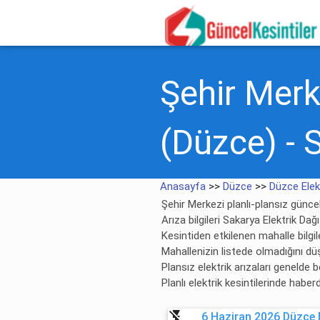
Şehir Merke
(Düzce) - 
Anasayfa
>>
Düzce
>>
Düzce Elekt
Şehir Merkezi planlı-plansız güncel 
Arıza bilgileri Sakarya Elektrik Dağ
Kesintiden etkilenen mahalle bilgile
Mahallenizin listede olmadığını dü
Plansız elektrik arızaları genelde
Planlı elektrik kesintilerinde habe
flash_off
6 Haziran 2026 Düzce M