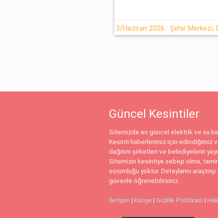
Güncel Kesintiler
Sitemizde en güncel elektrik ve su kes
Kesinti haberlerimiz için edindiğimiz ve
dağıtım şirketleri ve belediyelerin yay
Sitemizin kesintiye sebep olma, tamir
sorumluğu yoktur. Detaylarını araştırıp 
güvenle öğrenebilirsiniz.
İletişim
|
Künye
|
Gizlilik Politikası
|
Hak