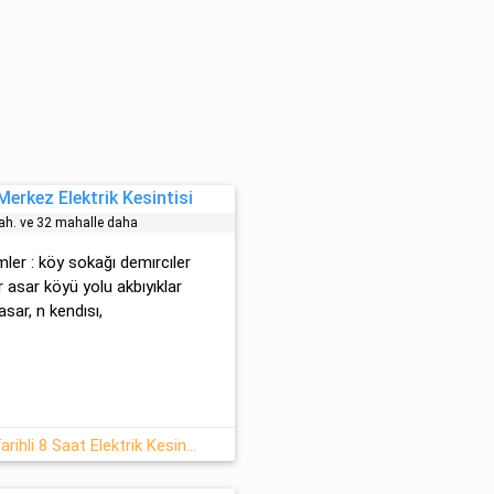
erkez Elektrik Kesintisi
h. ve 32 mahalle daha
mler : köy sokağı demırcıler
 asar köyü yolu akbıyıklar
asar, n kendısı,
Şehir Merkezi 05 Haziran 2026 Tarihli 8 Saat Elektrik Kesintisi