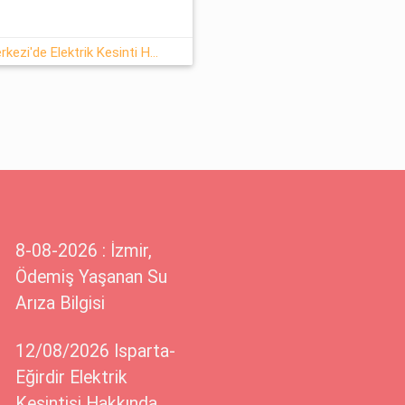
03 Haziran 2026 Düzce Şehir Merkezi'de Elektrik Kesinti Haberi
8-08-2026 : İzmir,
Ödemiş Yaşanan Su
Arıza Bilgisi
12/08/2026 Isparta-
Eğirdir Elektrik
Kesintisi Hakkında