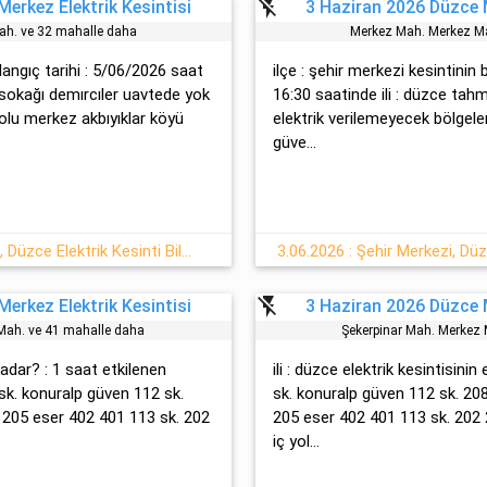
flash_off
erkez Elektrik Kesintisi
3 Haziran 2026 Düzce M
ah. ve 32 mahalle daha
Merkez Mah. Merkez Ma
şlangıç tarihi : 5/06/2026 saat
ilçe : şehir merkezi kesintini
y sokağı demırcıler uavtede yok
16:30 saatinde ili : düzce tahm
olu merkez akbıyıklar köyü
elektrik verilemeyecek bölgeler
güve...
5-06-2026 Cuma : Şehir Merkezi, Düzce Elektrik Kesinti Bilgisi
3.06.2026 : Şehir Merkezi, Düz
flash_off
erkez Elektrik Kesintisi
3 Haziran 2026 Düzce M
r Mah. ve 41 mahalle daha
Şekerpinar Mah. Merkez 
adar? : 1 saat etkilenen
ili : düzce elektrik kesintisinin
 sk. konuralp güven 112 sk.
sk. konuralp güven 112 sk. 20
 205 eser 402 401 113 sk. 202
205 eser 402 401 113 sk. 202 2
i̇ç yol...