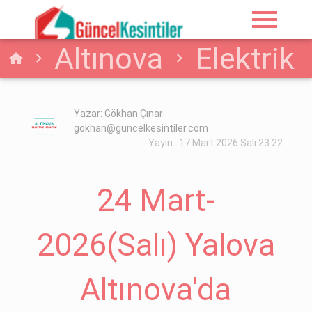
menu
Altınova
Elektrik
home
24 Mart-2026(Salı)
Yazar: Gökhan Çınar
gokhan@guncelkesintiler.com
Yalova Altınova'da
Yayın : 17 Mart 2026 Salı 23:22
Elektrik Kesintisi
24 Mart-
Yaşanacaktır
2026(Salı) Yalova
Altınova'da