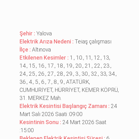
Şehir :
Yalova
Elektrik Arıza Nedeni :
Tei̇aş çalışması
İlçe :
Altınova
Etkilenen Kesimler :
1., 10., 11, 12., 13,
14., 15., 16., 17., 18., 19., 20., 21., 22., 23.,
24., 25., 26., 27., 28., 29., 3., 30., 32., 33, 34.,
36., 4., 5., 6., 7., 8., 9., ATATÜRK,
CUMHURİYET, HÜRRİYET, KEMER KÖPRÜ,
31. MERKEZ Mah.
Elektrik Kesintisi Başlangıç Zamanı :
24
Mart Salı 2026 Saati :09:00
Kesintinin Sonu :
24 Mart 2026 Saat
:15:00
Beklenen Elektrik Kesintisi Süresi :
6