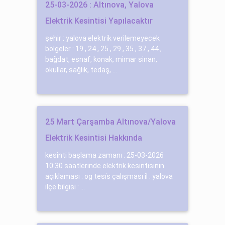
25-03-2026 : Altınova, Yalova
Elektrik Kesintisi Yapılacaktır
şehir : yalova elektrik verilemeyecek
bölgeler : 19., 24., 25., 29., 35., 37., 44.,
bağdat, esnaf, konak, mimar sinan,
okullar, sağlık, tedaş, ...
25 Mart Çarşamba Altınova/Yalova
Elektrik Kesintisi Hakkında
kesinti başlama zamanı : 25-03-2026
10:30 saatlerinde elektrik kesintisinin
açıklaması : og tesi̇s çalışması il : yalova
ilçe bilgisi : ...