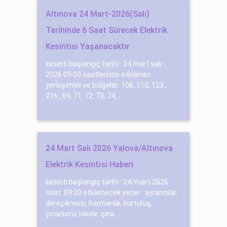
Altınova 24 Mart-2026(Salı)
Tarihinde 6 Saat Sürecek Elektrik
Kesintisi Yaşanacaktır
kesinti başlangıç tarihi : 24 mart salı -
2026 09:00 saatlerinde etkilenen
yerleşimler ve bölgeler: 106, 110, 123.,
216., 69, 71, 72, 73, 74, ...
24 Mart Salı 2026 Yalova/Altınova
Elektrik Kesintisi Haberi
kesinti başlangıç tarihi : 24/mart 2026
saat :09:00 etkilenecek yerler : ayrancılar,
dereçıkmazı, harmanlık, kurtuluş,
çınarkoru, iskele, çına...