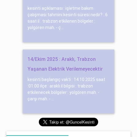
kesinti açıklaması : işletme bakım
çalışması tahmini kesinti süresi nedir? : 6
saat il : trabzon etkilenen bölgeler :
yolgören mah. - ç...
14/Ekim 2025 : Araklı, Trabzon
Yaşanan Elektrik Verilemeyecektir
kesinti başlangıç vakti : 14.10.2025 saat
:01:00 ilçe : araklı il bilgisi : trabzon
etkilenecek bölgeler : yolgören mah. -
çarşı mah. - ...