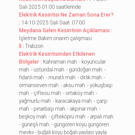
Salı 2025 01:00 saatlerinde
Elektrik Kesintisi Ne Zaman Sona Erer?
:
14-10-2025 Salı Saat :07:00
Meydana Gelen Kesintinin Açıklaması :
İşletme Bakım onarım çalışması
İl :
Trabzon
Elektrik Kesintisinden Etkilenen
Bölgeler :
Kahraman mah. - koyuncular
mah. - üstündal mah. - gündoğan mah. -
fi̇danlı mah. - muratlı mah. - di̇rli̇k mah. -
ormanseven mah. - aksu mah. - yokuşbaşı
mah. - çi̇ftesu mah. - ortaköy mah. -
yağmurlu mah. - karacakaya mah. - çarşı
mah. - pınarbaşı mah. - akpınar mah. -
beşköy mah. - çi̇fteköprü mah. - arpalı mah.
- güneşli̇ mah. - güngören köyü güngören
mevki̇i̇ - buğalı köyü boğalı yaylası yayla