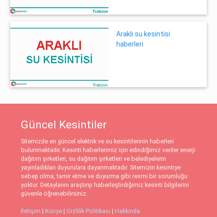
Araklı su kesintisi
haberleri
Güncel Kesintiler
Sitemizde en güncel elektrik ve su kesintilerinin haberleri
bulunmaktadır. Kesinti haberlerimiz için edindiğimiz veriler enerji
dağıtım şirketleri, su dağıtım şirketleri ve belediyelerin
yayınladıkları duyurulara dayanmaktadır. Sitemizin kesintiye
sebep olma, tamir etme ve duyurma gibi resmi bir sorumluğu
yoktur. Detaylarını araştırıp haberleştirdiğimiz kesinti bilgilerini
güvenle öğrenebilirsiniz.
İletişim
|
Künye
|
Gizlilik Politikası
|
Hakkında