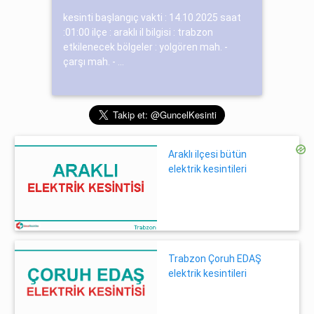
kesinti başlangıç vakti : 14.10.2025 saat
:01:00 ilçe : araklı il bilgisi : trabzon
etkilenecek bölgeler : yolgören mah. -
çarşı mah. - ...
Araklı ilçesi bütün
elektrik kesintileri
Trabzon Çoruh EDAŞ
elektrik kesintileri