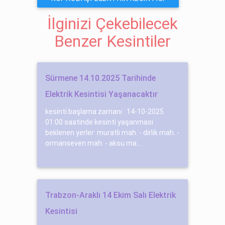
İlginizi Çekebilecek
Benzer Kesintiler
Sürmene 14.10.2025 Tarihinde
Elektrik Kesintisi Yaşanacaktır
kesinti başlama zamanı : 14-10-2025
01:00 saatinde kesinti yaşanması
beklenen yerler: muratlı mah. - di̇rli̇k mah. -
ormanseven mah. - aksu ma...
Trabzon-Araklı 14 Ekim Salı Elektrik
Kesintisi