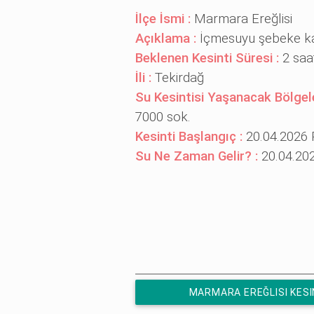
İlçe İsmi :
Marmara Ereğlisi
Açıklama :
İçmesuyu şebeke ka
Beklenen Kesinti Süresi :
2 saa
İli :
Tekirdağ
Su Kesintisi Yaşanacak Bölgel
7000 sok.
Kesinti Başlangıç :
20.04.2026 P
Su Ne Zaman Gelir? :
20.04.202
MARMARA EREĞLISI KESI