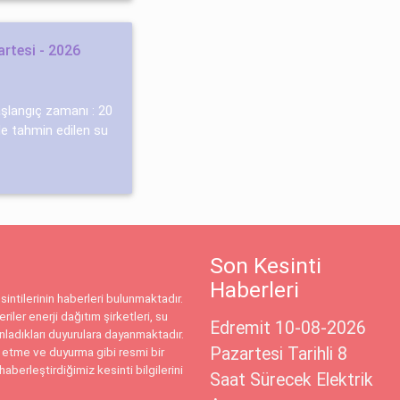
rtesi - 2026
aşlangıç zamanı : 20
de tahmin edilen su
Son Kesinti
Haberleri
intilerinin haberleri bulunmaktadır.
riler enerji dağıtım şirketleri, su
Edremit 10-08-2026
ınladıkları duyurulara dayanmaktadır.
Pazartesi Tarihli 8
 etme ve duyurma gibi resmi bir
haberleştirdiğimiz kesinti bilgilerini
Saat Sürecek Elektrik