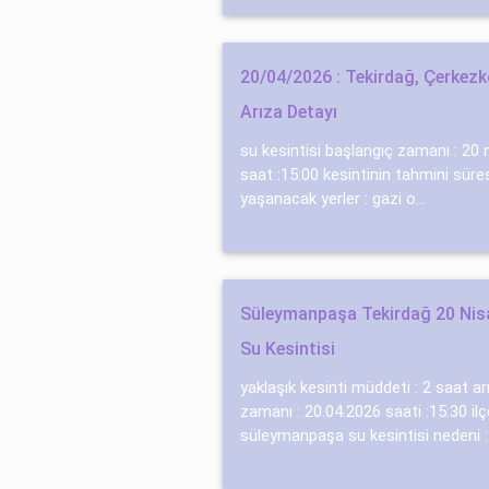
20/04/2026 : Tekirdağ, Çerkez
Arıza Detayı
su kesintisi başlangıç zamanı : 20
saat :15:00 kesintinin tahmini süres
yaşanacak yerler : gazi̇ o...
Süleymanpaşa Tekirdağ 20 Nis
Su Kesintisi
yaklaşık kesinti müddeti : 2 saat a
zamanı : 20.04.2026 saati :15:30 ilç
süleymanpaşa su kesintisi nedeni : .