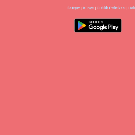
İletişim
|
Künye
|
Gizlilik Politikası
|
Hak