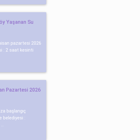
köy Yaşanan Su
 nisan pazartesi 2026
i : 2 saat kesinti
an Pazartesi 2026
rıza başlangıç
e belediyesi :
..