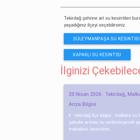
HABERLERINE ÜCRETSIZ AB
Tekirdağ şehrine ait su kesintileri bur
yaşadığınız ilçeyi seçebilirsiniz.
SÜLEYMANPAŞA SU KESINTISI
KAPAKLI SU KESINTISI
İlginizi Çekebile
20 Nisan 2026 : Tekirdağ, Mal
Arıza Bilgisi
il : tekirdağ ilçe bilgisi : malkara su
şebeke arızası su verilemeyecek yer
mahallesi. kesintinin...