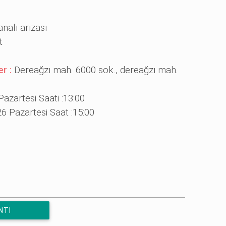
nalı arızası
t
er :
Dereağzı mah. 6000 sok., dereağzı mah.
azartesi Saati :13:00
6 Pazartesi Saat :15:00
NTI