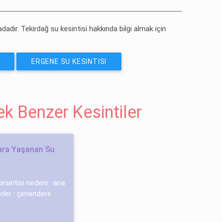
ONE OL
adadır. Tekirdağ su kesintisi hakkında bilgi almak için
ERGENE SU KESINTISI
cek Benzer Kesintiler
kara Yaşanan Su
 kesintisi nedeni : ana
ler : çi̇mendere