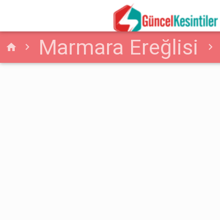
Marmara Ereğlisi
home
Su Arızası