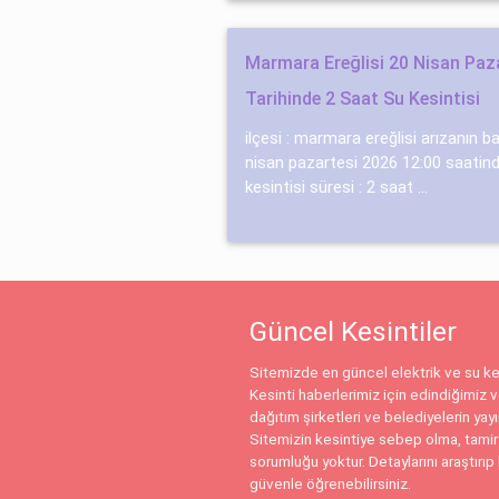
Marmara Ereğlisi 20 Nisan Paza
Tarihinde 2 Saat Su Kesintisi
ilçesi : marmara ereğlisi arızanın b
nisan pazartesi 2026 12:00 saatin
kesintisi süresi : 2 saat ...
Güncel Kesintiler
Sitemizde en güncel elektrik ve su kes
Kesinti haberlerimiz için edindiğimiz ve
dağıtım şirketleri ve belediyelerin yay
Sitemizin kesintiye sebep olma, tamir
sorumluğu yoktur. Detaylarını araştırıp 
güvenle öğrenebilirsiniz.