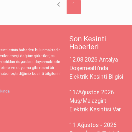
chevron_left
1
Son Kesinti
Haberleri
intilerinin haberleri bulunmaktadır.
riler enerji dağıtım şirketleri, su
12.08.2026 Antalya
ınladıkları duyurulara dayanmaktadır.
Döşemealtı'nda
 etme ve duyurma gibi resmi bir
haberleştirdiğimiz kesinti bilgilerini
Elektrik Kesinti Bilgisi
kında
11/Ağustos 2026
Muş/Malazgirt
Elektrik Kesintisi Var
11 Ağustos - 2026