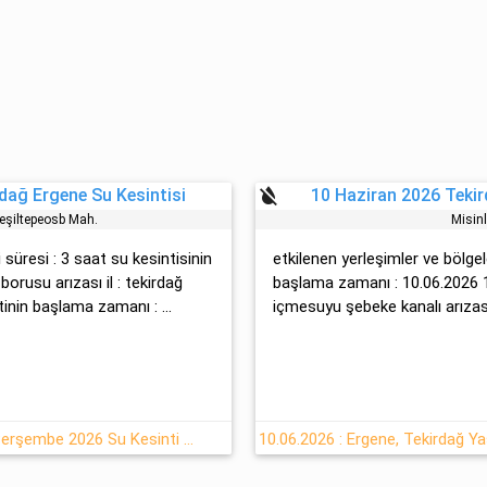
format_color_reset
dağ Ergene Su Kesintisi
10 Haziran 2026 Tekir
Yeşi̇ltepeosb Mah.
Mi̇si̇n
 süresi : 3 saat su kesintisinin
etkilenen yerleşimler ve bölgeler
orusu arızası il : tekirdağ
başlama zamanı : 10.06.2026 1
tinin başlama zamanı : ...
içmesuyu şebeke kanalı arızası il
Tekirdağ Ergene'de 11 Haziran Perşembe 2026 Su Kesinti Haberi