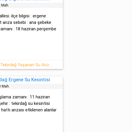
k Mah.
lesi. ilçe bilgisi : ergene
at arıza sebebi : ana şebeke
ç zamanı : 18 haziran perşembe
18-06-2026 Perşembe : Ergene, Tekirdağ Yaşanan Su Arızası
dağ Ergene Su Kesintisi
er Mah.
başlama zamanı : 11 haziran
hir : tekirdağ su kesintisi
attı arızası etkilenen alanlar