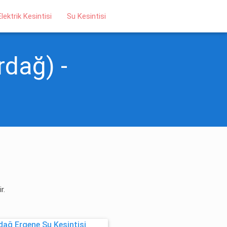
Elektrik Kesintisi
Su Kesintisi
rdağ) -
r.
dağ Ergene Su Kesintisi