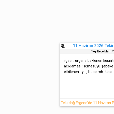
format_color_reset
11 Haziran 2026 Tekir
Yeşi̇ltepe Mah. 
ilçesi : ergene beklenen kesinti
açıklaması : içmesuyu şebeke b
etkilenen : yeşi̇ltepe mh. kesin