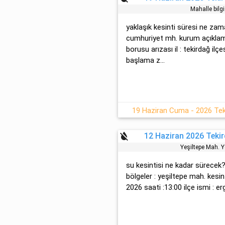
Mahalle bilg
yaklaşık kesinti süresi ne zama
cumhuri̇yet mh. kurum açıkla
borusu arızası il : tekirdağ ilçe
başlama z...
19 Haziran Cuma - 2026 Tek
format_color_reset
12 Haziran 2026 Tekir
Yeşi̇ltepe Mah. 
su kesintisi ne kadar sürecek?
bölgeler : yeşi̇ltepe mah. kes
2026 saati :13:00 ilçe ismi : erg