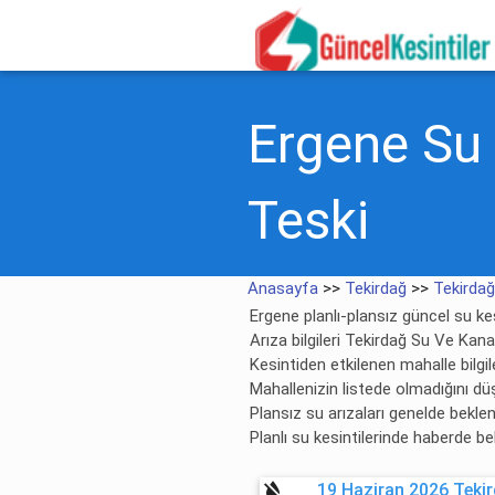
Ergene Su K
Teski
Anasayfa
>>
Tekirdağ
>>
Tekirdağ
Ergene planlı-plansız güncel su kesi
Arıza bilgileri Tekirdağ Su Ve Kan
Kesintiden etkilenen mahalle bilgile
Mahallenizin listede olmadığını dü
Plansız su arızaları genelde bekl
Planlı su kesintilerinde haberde be
format_color_reset
19 Haziran 2026 Tekir