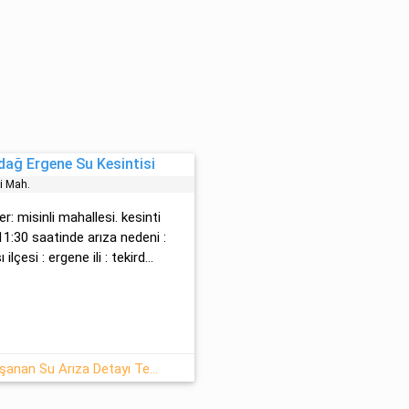
dağ Ergene Su Kesintisi
li̇ Mah.
: mi̇si̇nli̇ mahallesi. kesinti
1:30 saatinde arıza nedeni :
çesi : ergene ili : tekird...
10.06.2026 : Ergene, Tekirdağ Yaşanan Su Arıza Detayı Teski