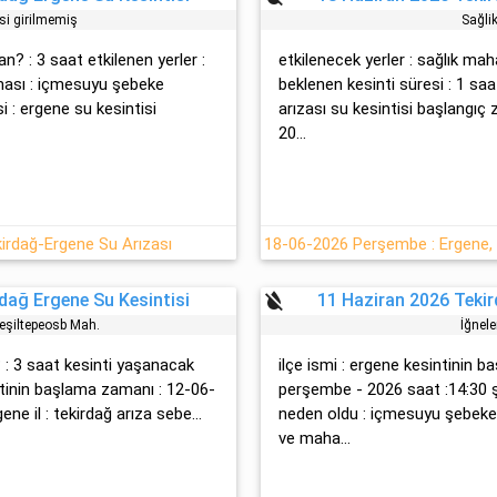
isi girilmemiş
Sağli
n? : 3 saat etkilenen yerler :
etkilenecek yerler : sağlık mahal
ması : içmesuyu şebeke
beklenen kesinti süresi : 1 sa
si : ergene su kesintisi
arızası su kesintisi başlangı
20...
irdağ-Ergene Su Arızası
format_color_reset
dağ Ergene Su Kesintisi
11 Haziran 2026 Tekir
Yeşi̇ltepeosb Mah.
İğnel
 : 3 saat kesinti yaşanacak
ilçe ismi : ergene kesintinin 
intinin başlama zamanı : 12-06-
perşembe - 2026 saat :14:30 şe
ene il : tekirdağ arıza sebe...
neden oldu : içmesuyu şebeke h
ve maha...