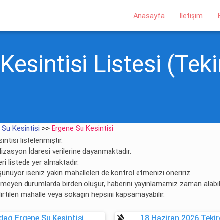
Anasayfa
İletişim
esintisi Listesi (Teki
 Su Kesintisi
>>
Ergene Su Kesintisi
ntisi listelenmiştir.
alizasyon İdaresi verilerine dayanmaktadır.
ri listede yer almaktadır.
şünüyor iseniz yakın mahalleleri de kontrol etmenizi öneririz.
enmeyen durumlarda birden oluşur, haberini yayınlamamız zaman alabili
lirtilen mahalle veya sokağın hepsini kapsamayabilir.
format_color_reset
dağ Ergene Su Kesintisi
18 Haziran 2026 Tekir