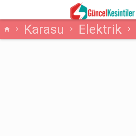
Karasu
Elektrik
home
Perşembe (Karasu)