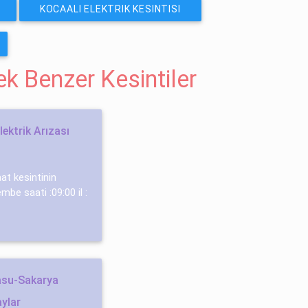
KOCAALI ELEKTRIK KESINTISI
cek Benzer Kesintiler
ektrik Arızası
aat kesintinin
be saati :09:00 il :
asu-Sakarya
aylar