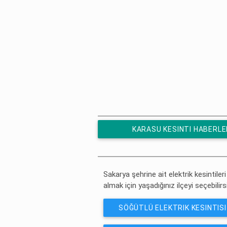
KARASU KESINTI HABERLE
ÜCRETSIZ ABONE OL
Sakarya şehrine ait elektrik kesintileri
almak için yaşadığınız ilçeyi seçebilirs
SÖĞÜTLÜ ELEKTRIK KESINTISI