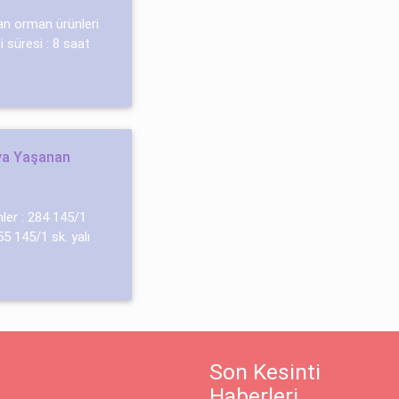
lkan orman ürünleri̇
i süresi : 8 saat
rya Yaşanan
mler : 284 145/1
5 145/1 sk. yalı
Son Kesinti
Haberleri