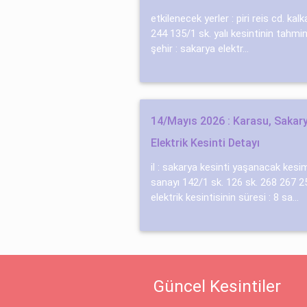
etkilenecek yerler : pi̇ri̇ rei̇s cd. ka
244 135/1 sk. yalı kesintinin tahmin
şehir : sakarya elektr...
14/Mayıs 2026 : Karasu, Saka
Elektrik Kesinti Detayı
il : sakarya kesinti yaşanacak kesi
sanayı 142/1 sk. 126 sk. 268 267 25
elektrik kesintisinin süresi : 8 sa...
Güncel Kesintiler