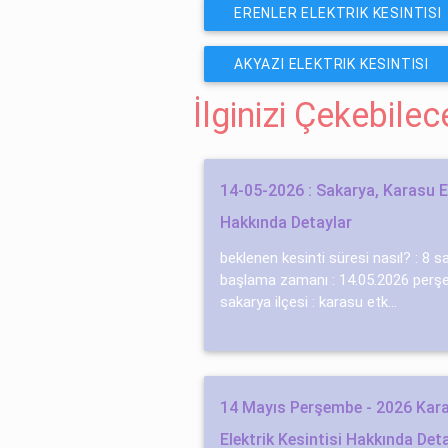
ERENLER ELEKTRIK KESINTISI
AKYAZI ELEKTRIK KESINTISI
İlginizi Çekebile
14-05-2026 : Sakarya, Karasu El
Hakkında Detaylar
beklenen kesinti süresi nasıl? : 8 s
başlama zamanı : 14.05.2026 perşem
sakarya ilçesi : karasu etk...
14 Mayıs Perşembe - 2026 Kar
Elektrik Kesintisi Hakkında Det