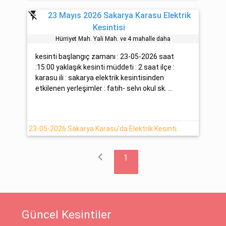
flash_off
23 Mayıs 2026 Sakarya Karasu Elektrik
Kesintisi
Hürri̇yet Mah. Yali Mah. ve 4 mahalle daha
kesinti başlangıç zamanı : 23-05-2026 saat
:15:00 yaklaşık kesinti müddeti : 2 saat ilçe :
karasu ili : sakarya elektrik kesintisinden
etkilenen yerleşimler : fatıh- selvı okul sk. ...
23-05-2026 Sakarya Karasu'da Elektrik Kesintisi Haberi
chevron_left
1
Güncel Kesintiler