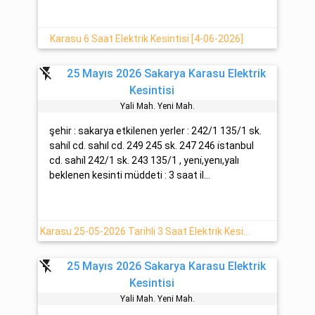
Karasu 6 Saat Elektrik Kesintisi [4-06-2026]
flash_off
25 Mayıs 2026 Sakarya Karasu Elektrik
Kesintisi
Yali Mah. Yeni̇ Mah.
şehir : sakarya etkilenen yerler : 242/1 135/1 sk.
sahi̇l cd. sahıl cd. 249 245 sk. 247 246 i̇stanbul
cd. sahi̇l 242/1 sk. 243 135/1 , yeni̇,yenı,yalı
beklenen kesinti müddeti : 3 saat il...
Karasu 25-05-2026 Tarihli 3 Saat Elektrik Kesintisi
flash_off
25 Mayıs 2026 Sakarya Karasu Elektrik
Kesintisi
Yali Mah. Yeni̇ Mah.