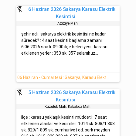
flash_off
6 Haziran 2026 Sakarya Karasu Elektrik
Kesintisi
Azi̇zi̇ye Mah.
şehir adı : sakarya elektrik kesintisi ne kadar
sürecek? : 4 saat kesinti başlama zamanı :
6.06.2026 saati :09:00 ilçe belediyesi : karasu
etkilenen yerler : 353 sk. 357 selanık ,ız...
06 Haziran - Cumartesi : Sakarya, Karasu Elektrik Kesinti Detayı
flash_off
5 Haziran 2026 Sakarya Karasu Elektrik
Kesintisi
Kuzuluk Mah. Kabakoz Mah.
ilçe : karasu yaklaşık kesinti müddeti : 7 saat
etkilenen alanlar ve kesimler: 1014 sk. 808/1 808
sk. 829/1 809 sk. cumhuri̇yet cd. park meydan