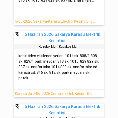
813 sk. 1015. 829 829 sk. 837 sk. anafartala...
5-06-2026 Sakarya-Karasu Elektrik Kesinti Bilgisi
flash_off
5 Haziran 2026 Sakarya Karasu Elektrik
Kesintisi
Kuzuluk Mah. Kabakoz Mah.
kesintiden etkilenen yerler : 1014 sk. 808/1 808
sk. 829/1 park meydan 813 sk. 1015. 829 829 sk.
837 sk. anafartalar 1014 830 sk. anafartalar cd.
karaca cd. 816 sk. 812 sk. park meydanı sk.
petek ...
Karasu'da 5-06-2026 Cuma Elektrik Kesinti Bilgisi
flash_off
5 Haziran 2026 Sakarya Karasu Elektrik
Kesintisi