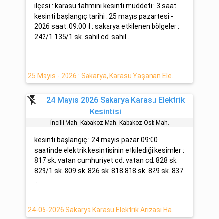
ilçesi : karasu tahmini kesinti müddeti : 3 saat
kesinti başlangıç tarihi : 25 mayıs pazartesi -
2026 saat :09:00 il : sakarya etkilenen bölgeler :
242/1 135/1 sk. sahi̇l cd. sahıl ...
25 Mayıs - 2026 : Sakarya, Karasu Yaşanan Elektrik Arızası
flash_off
24 Mayıs 2026 Sakarya Karasu Elektrik
Kesintisi
İnci̇lli̇ Mah. Kabakoz Mah. Kabakoz Osb Mah.
kesinti başlangıç : 24 mayıs pazar 09:00
saatinde elektrik kesintisinin etkilediği kesimler :
817 sk. vatan cumhuri̇yet cd. vatan cd. 828 sk.
829/1 sk. 809 sk. 826 sk. 818 818 sk. 829 sk. 837
...
24-05-2026 Sakarya Karasu Elektrik Arızası Hakkında Detaylar