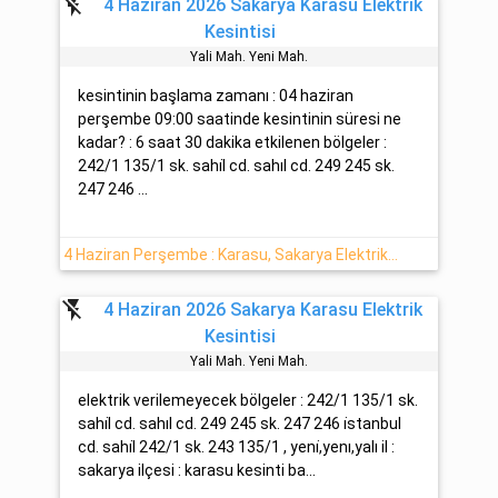
flash_off
4 Haziran 2026 Sakarya Karasu Elektrik
Kesintisi
Yali Mah. Yeni̇ Mah.
kesintinin başlama zamanı : 04 haziran
perşembe 09:00 saatinde kesintinin süresi ne
kadar? : 6 saat 30 dakika etkilenen bölgeler :
242/1 135/1 sk. sahi̇l cd. sahıl cd. 249 245 sk.
247 246 ...
4 Haziran Perşembe : Karasu, Sakarya Elektrik Kesintisi Hakkında Detaylar
flash_off
4 Haziran 2026 Sakarya Karasu Elektrik
Kesintisi
Yali Mah. Yeni̇ Mah.
elektrik verilemeyecek bölgeler : 242/1 135/1 sk.
sahi̇l cd. sahıl cd. 249 245 sk. 247 246 i̇stanbul
cd. sahi̇l 242/1 sk. 243 135/1 , yeni̇,yenı,yalı il :
sakarya ilçesi : karasu kesinti ba...