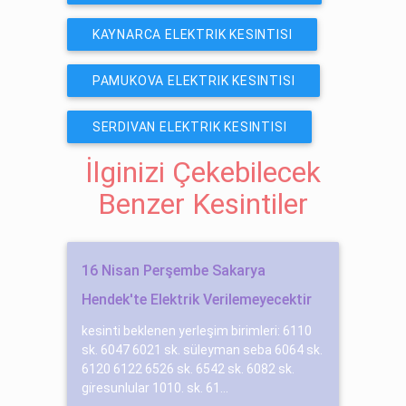
KAYNARCA ELEKTRIK KESINTISI
PAMUKOVA ELEKTRIK KESINTISI
SERDIVAN ELEKTRIK KESINTISI
İlginizi Çekebilecek
Benzer Kesintiler
16 Nisan Perşembe Sakarya
Hendek'te Elektrik Verilemeyecektir
kesinti beklenen yerleşim birimleri: 6110
sk. 6047 6021 sk. süleyman seba 6064 sk.
6120 6122 6526 sk. 6542 sk. 6082 sk.
gi̇resunlular 1010. sk. 61...