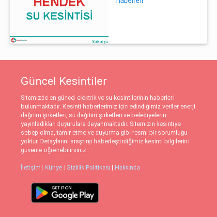
haberleri
Güncel Kesintiler
Sitemizde en güncel elektrik ve su kesintilerinin haberleri
bulunmaktadır. Kesinti haberlerimiz için edindiğimiz veriler enerji
dağıtım şirketleri, su dağıtım şirketleri ve belediyelerin
yayınladıkları duyurulara dayanmaktadır. Sitemizin kesintiye
sebep olma, tamir etme ve duyurma gibi resmi bir sorumluğu
yoktur. Detaylarını araştırıp haberleştirdiğimiz kesinti bilgilerini
güvenle öğrenebilirsiniz.
İletişim
|
Künye
|
Gizlilik Politikası
|
Hakkında