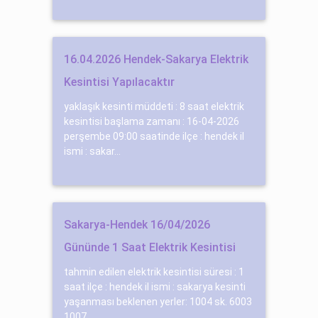
16.04.2026 Hendek-Sakarya Elektrik
Kesintisi Yapılacaktır
yaklaşık kesinti müddeti : 8 saat elektrik
kesintisi başlama zamanı : 16-04-2026
perşembe 09:00 saatinde ilçe : hendek il
ismi : sakar...
Sakarya-Hendek 16/04/2026
Gününde 1 Saat Elektrik Kesintisi
tahmin edilen elektrik kesintisi süresi : 1
saat ilçe : hendek il ismi : sakarya kesinti
yaşanması beklenen yerler: 1004 sk. 6003
1007....