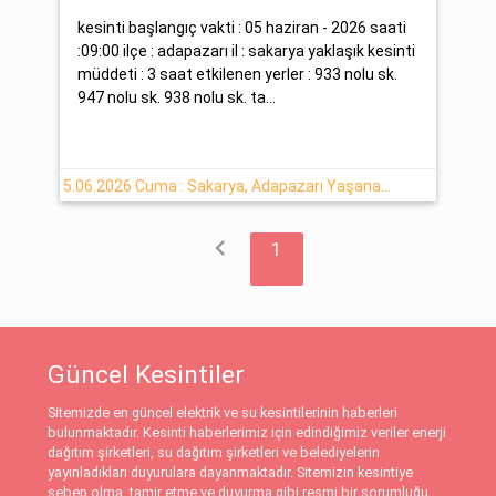
kesinti başlangıç vakti : 05 haziran - 2026 saati
:09:00 ilçe : adapazarı il : sakarya yaklaşık kesinti
müddeti : 3 saat etkilenen yerler : 933 nolu sk.
947 nolu sk. 938 nolu sk. ta...
5.06.2026 Cuma : Sakarya, Adapazarı Yaşanan Elektrik Kesintisi Yaşanacaktır
chevron_left
1
Güncel Kesintiler
Sitemizde en güncel elektrik ve su kesintilerinin haberleri
bulunmaktadır. Kesinti haberlerimiz için edindiğimiz veriler enerji
dağıtım şirketleri, su dağıtım şirketleri ve belediyelerin
yayınladıkları duyurulara dayanmaktadır. Sitemizin kesintiye
sebep olma, tamir etme ve duyurma gibi resmi bir sorumluğu