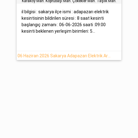
Karaköy Mah. Köprübaşi Mah. Çökekler Mah. Taşlik Mah.
il bilgisi : sakarya ilçe ismi : adapazarı elektrik
kesintisinin bildirilen süresi : 8 saat kesinti
başlangıç zamanı : 06-06-2026 saati :09:00
kesinti beklenen yerleşim birimleri: 5...
06 Haziran 2026 Sakarya Adapazarı Elektrik Arızası Hakkında Detaylar -Sedaş-