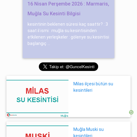
16 Nisan Perşembe 2026 : Marmaris,
Muğla Su Kesinti Bilgisi
kesintinin beklenen süresi kaç saattir? : 3
saat il ismi : muğla su kesintisinden
etkilenen yerleşkeler : gölenye su kesintisi
başlangıç ...
Milas ilçesi bütün su
kesintileri
Muğla Muski su
kesintileri