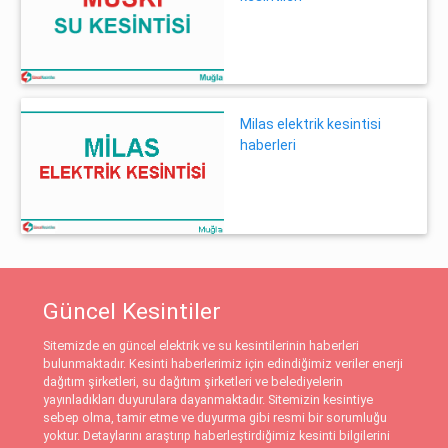
Milas elektrik kesintisi
haberleri
Güncel Kesintiler
Sitemizde en güncel elektrik ve su kesintilerinin haberleri
bulunmaktadır. Kesinti haberlerimiz için edindiğimiz veriler enerji
dağıtım şirketleri, su dağıtım şirketleri ve belediyelerin
yayınladıkları duyurulara dayanmaktadır. Sitemizin kesintiye
sebep olma, tamir etme ve duyurma gibi resmi bir sorumluğu
yoktur. Detaylarını araştırıp haberleştirdiğimiz kesinti bilgilerini