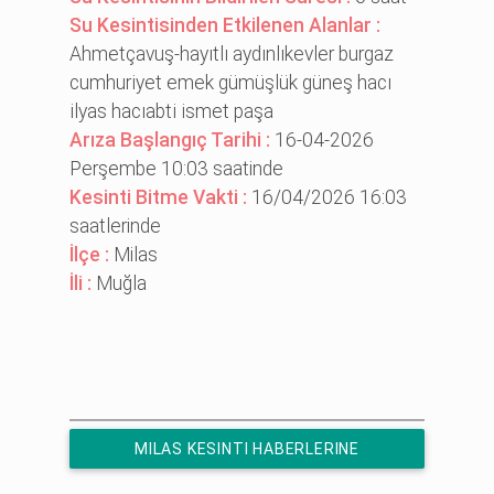
Su Kesintisinden Etkilenen Alanlar :
Ahmetçavuş-hayıtlı aydınlıkevler burgaz
cumhuri̇yet emek gümüşlük güneş hacı
i̇lyas hacıabti̇ i̇smet paşa
Arıza Başlangıç Tarihi :
16-04-2026
Perşembe 10:03 saatinde
Kesinti Bitme Vakti :
16/04/2026 16:03
saatlerinde
İlçe :
Milas
İli :
Muğla
MILAS KESINTI HABERLERINE
ÜCRETSIZ ABONE OL