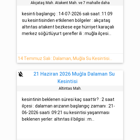
Akçataş Mah. Atakent Mah. ve 7 mahalle daha
kesinti başlangıç : 14-07-2026 salı saat :11:09
su kesintisinden etkilenen bölgeler : akçataş
altıntas atakent bezkese ege hürri̇yet karaçalı
merkez söğütlüyurt şerefler ili : muğla ilçesi...
14 Temmuz Salı : Dalaman, Muğla Su Kesintisi Hakkında Açıklamalar
format_color_reset
21 Haziran 2026 Muğla Dalaman Su
Kesintisi
Altintas Mah.
kesintinin beklenen süresi kaç saattir? : 2 saat
ilçesi : dalaman arızanın başlangıç zamanı : 21-
06-2026 saati :09:21 su kesintisi yaşanması
beklenen yerler: altıntas il bilgisi : m...