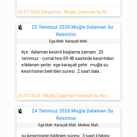
29-07-2026 Çarşamba : Muğla, Dalaman Su Arızası Hakkında Detaylar - Muski
format_color_reset
25 Temmuz 2026 Muğla Dalaman Su
Kesintisi
Ege Mah. Karaçali Mah.
ilçe : dalaman kesinti başlama zamanı : 25
temmuz - cumartesi 09:48 saatinde kesintiden
etkilenen yerler: ege karaçalı şehir : muğla su
kesintisinin belirtilen süresi : 2 saat dala...
25/07/2026 : Muğla, Dalaman Yaşanan Su Kesinti Bilgisi
format_color_reset
24 Temmuz 2026 Muğla Dalaman Su
Kesintisi
Ege Mah. Karaçali Mah. Merkez Mah.
su kesintisinin bildirilen süresi : 3 saat il bilgisi :