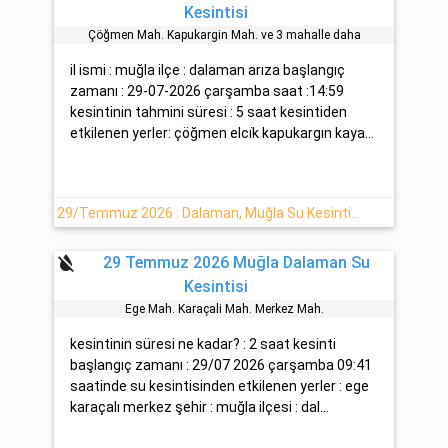
Kesintisi
Çöğmen Mah. Kapukargin Mah. ve 3 mahalle daha
il ismi : muğla ilçe : dalaman arıza başlangıç
zamanı : 29-07-2026 çarşamba saat :14:59
kesintinin tahmini süresi : 5 saat kesintiden
etkilenen yerler: çöğmen elci̇k kapukargın kaya...
29/Temmuz 2026 : Dalaman, Muğla Su Kesintisi Hakkında
format_color_reset
29 Temmuz 2026 Muğla Dalaman Su
Kesintisi
Ege Mah. Karaçali Mah. Merkez Mah.
kesintinin süresi ne kadar? : 2 saat kesinti
başlangıç zamanı : 29/07 2026 çarşamba 09:41
saatinde su kesintisinden etkilenen yerler : ege
karaçalı merkez şehir : muğla ilçesi : dal...