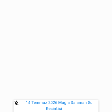
format_color_reset
14 Temmuz 2026 Muğla Dalaman Su
Kesintisi