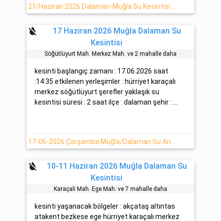
21/Haziran 2026 Dalaman-Muğla Su Kesintisi Hakkında Açıklamalar
format_color_reset
17 Haziran 2026 Muğla Dalaman Su
Kesintisi
Söğütlüyurt Mah. Merkez Mah. ve 2 mahalle daha
kesinti başlangıç zamanı : 17.06.2026 saat
:14:35 etkilenen yerleşimler : hürri̇yet karaçalı
merkez söğütlüyurt şerefler yaklaşık su
kesintisi süresi : 2 saat ilçe : dalaman şehir : ...
17-06-2026 Çarşamba Muğla/Dalaman Su Arızası
format_color_reset
10-11 Haziran 2026 Muğla Dalaman Su
Kesintisi
Karaçali Mah. Ege Mah. ve 7 mahalle daha
kesinti yaşanacak bölgeler : akçataş altıntas
atakent bezkese ege hürri̇yet karaçalı merkez