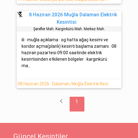
flash_off
8 Haziran 2026 Muğla Dalaman Elektrik
Kesintisi
Şerefler Mah. Karginkürü Mah. Merkez Mah.
ili : muğla açıklama : og hatta ağaç kesimi ve
koridor açma(planlı) kesinti başlama zamanı : 08
haziran pazartesi 09:00 saatinde elektrik
kesintisinden etkilenen bölgeler : kargınkürü
ma...
08 Haziran 2026 : Dalaman, Muğla Elektrik Kesintisi
chevron_left
1
Güncel Kesintiler