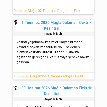
Dalaman Muğla 02 Temmuz Perşembe Elektrik Kesintisi Hakkında Açıklamalar
flash_off
1 Temmuz 2026 Muğla Dalaman Elektrik
Kesintisi
Kayadi̇bi̇ Mah.
kesinti yaşanacak kesimler : kayadibi mah :
kayadibi sokak, mezarlık içi yolu. beklenen
elektrik kesintisi süresi : 3 saat 30 dakika
açıklanan gerekçe : 1. ve 2. seviye şebeke bakım
çalışma...
1-07-2026 Çarşamba : Dalaman, Muğla Elektrik Kesinti Detayı
flash_off
30 Haziran 2026 Muğla Dalaman Elektrik
Kesintisi
Kayadi̇bi̇ Mah.