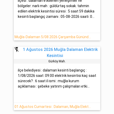
ilçesi : dalaman etkilenen yerleşimler ve
bölgeler: narlı mah : güldürtaş sokak. tahmin
edilen elektrik kesintisi süresi : 5 saat 59 dakika
kesinti başlangıç zamanı : 05-08-2026 saati :0...
Muğla-Dalaman 5/08 2026 Çarşamba Gününde 5 Saat Elektrik Kesintisi
flash_off
1 Ağustos 2026 Muğla Dalaman Elektrik
Kesintisi
Gürköy Mah.
ilçe belediyesi : dalaman kesinti başlangıç :
1/08/2026 saat :09:00 elektrik kesintisi kaç saat
sürecek? : 6 saat il ismi : muğla kurum
açıklaması : şebeke yatırım çalışmaları etki...
01 Ağustos Cumartesi : Dalaman, Muğla Elektrik Arıza Detayı