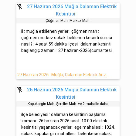
flash_off
27 Haziran 2026 Muğla Dalaman Elektrik
Kesintisi
Çöğmen Mah. Merkez Mah.
il : muğla etkilenen yerler : çöğmen mah :
çöğmen merkez sokak. beklenen kesinti süresi
nasıl? : 4 saat 59 dakika ilçesi : dalaman kesinti
başlangıç zamanı : 27 haziran-2026(cumartesi...
27 Haziran 2026 : Muğla, Dalaman Elektrik Arıza Detayı
flash_off
26 Haziran 2026 Muğla Dalaman Elektrik
Kesintisi
Kapukargin Mah. Şerefler Mah. ve 2 mahalle daha
ilçe belediyesi : dalaman kesintinin başlama
zamanı : 26 haziran 2026 saat :10:00 elektrik
kesintisi yaşanacak yerler : ege mahallesi : 1024.
sokak. kapukargın mahallesi : belenkese sokak,