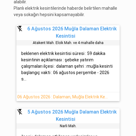
alabilir.
Planlı elektrik kesintilerinde haberde belirtilen mahalle
veya sokağın hepsini kapsamayabilir.
flash_off
6 Ağustos 2026 Muğla Dalaman Elektrik
Kesintisi
Atakent Mah. Elci̇k Mah. ve 4 mahalle daha
beklenen elektrik kesintisi süresi : 59 dakika
kesintinin açıklaması : şebeke yatırım
çalışmaları ilçesi : dalaman şehri : muğla kesinti
başlangıç vakti : 06 ağustos perşembe - 2026
s...
06 Ağustos 2026 : Dalaman, Muğla Elektrik Kesintisi
flash_off
5 Ağustos 2026 Muğla Dalaman Elektrik
Kesintisi
Narli Mah.