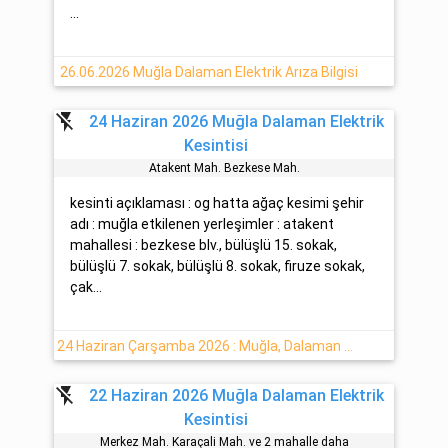
...
26.06.2026 Muğla Dalaman Elektrik Arıza Bilgisi
flash_off
24 Haziran 2026 Muğla Dalaman Elektrik
Kesintisi
Atakent Mah. Bezkese Mah.
kesinti açıklaması : og hatta ağaç kesimi şehir
adı : muğla etkilenen yerleşimler : atakent
mahallesi : bezkese blv., bülüşlü 15. sokak,
bülüşlü 7. sokak, bülüşlü 8. sokak, firuze sokak,
çak...
24 Haziran Çarşamba 2026 : Muğla, Dalaman Yaşanan Elektrik Arıza Bilgisi -ADM Elektrik-
flash_off
22 Haziran 2026 Muğla Dalaman Elektrik
Kesintisi
Merkez Mah. Karaçali Mah. ve 2 mahalle daha