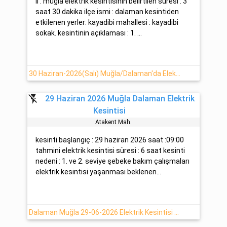
il : muğla elektrik kesintisinin belirtilen süresi : 3
saat 30 dakika ilçe ismi : dalaman kesintiden
etkilenen yerler: kayadibi mahallesi : kayadibi
sokak. kesintinin açıklaması : 1. ...
30 Haziran-2026(Salı) Muğla/Dalaman'da Elektrik Kesinti Detayı [ADM Elektrik]
flash_off
29 Haziran 2026 Muğla Dalaman Elektrik
Kesintisi
Atakent Mah.
kesinti başlangıç : 29 haziran 2026 saat :09:00
tahmini elektrik kesintisi süresi : 6 saat kesinti
nedeni : 1. ve 2. seviye şebeke bakım çalışmaları
elektrik kesintisi yaşanması beklenen...
Dalaman Muğla 29-06-2026 Elektrik Kesintisi Hakkında Detaylar