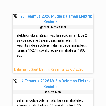
flash_off
23 Temmuz 2026 Muğla Dalaman Elektrik
Kesintisi
Ege Mah. Merkez Mah.
elektrik noksanlığı için yapılan açıklama : 1. ve 2.
seviye şebeke bakım çalışmaları elektrik
kesintisinden etkilenen alanlar : ege mahallesi :
isimsiz 15274. sokak. fevziye mahallesi : 1800
so...
Dalaman 5 Saat Elektrik Kesintisi (23-07-2026)
flash_off
4 Temmuz 2026 Muğla Dalaman Elektrik
Kesintisi
Atakent Mah.
şehir : muğla etkilenen alanlar ve mahalleler:
atakent mah : bülüşlü 13. sokak, bülüşlü 15.