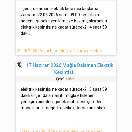
ilçesi : dalaman elektrik kesintisi başlama
zamanı : 22.06.2026 saat :09:00 kesintinin
nedeni : şebeke yenileme ve bakım çalışmaları
elektrik kesintisi ne kadar sürecek? : 4 saat 59
dak...
22.06.2026 Pazartesi : Muğla, Dalaman Elektrik Arıza Detayı
flash_off
17 Haziran 2026 Muğla Dalaman Elektrik
Kesintisi
Şerefler Mah.
elektrik kesintisi ne kadar sürecek? : 5 saat 59
dakika ilçe : dalaman il : muğla etkilenen
yerleşim birimleri: göcek mahallesi. şerefler
mahallesi : kırcagedire sokak, tersakan sokak. ...
17 Haziran-2026(Çarşamba) Muğla/Dalaman'da Elektrik Kesintisi Hakkında Detaylar