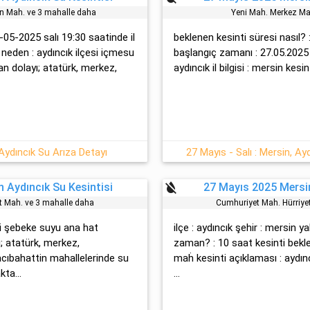
i̇n Mah. ve 3 mahalle daha
Yeni̇ Mah. Merkez Ma
-05-2025 salı 19:30 saatinde il
beklenen kesinti süresi nasıl? 
n neden : aydıncık ilçesi içmesu
başlangıç zamanı : 27.05.2025 sa
n dolayı; atatürk, merkez,
aydıncık il bilgisi : mersin kesin
Aydıncık Su Arıza Detayı
27 Mayıs - Salı : Mersin, Ay
format_color_reset
 Aydıncık Su Kesintisi
27 Mayıs 2025 Mersin
et Mah. ve 3 mahalle daha
Cumhuri̇yet Mah. Hürri̇y
esi şebeke suyu ana hat
ilçe : aydıncık şehir : mersin y
; atatürk, merkez,
zaman? : 10 saat kesinti bekle
acıbahattin mahallelerinde su
maḣ kesinti açıklaması : aydı
kta...
...