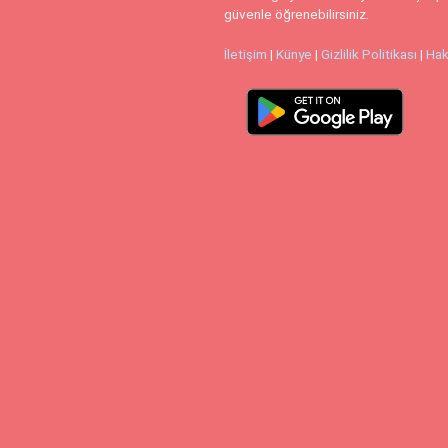
güvenle öğrenebilirsiniz.
İletişim
|
Künye
|
Gizlilik Politikası
|
Hak