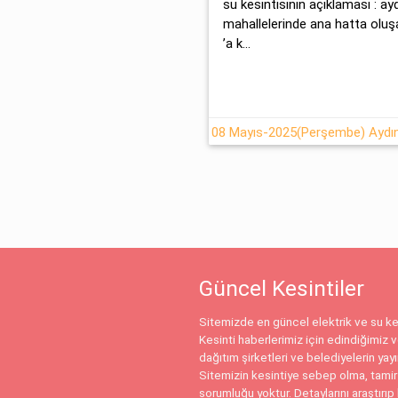
su kesintisinin açıklaması : a
mahallelerinde ana hatta oluş
’a k...
Güncel Kesintiler
Sitemizde en güncel elektrik ve su kes
Kesinti haberlerimiz için edindiğimiz ve
dağıtım şirketleri ve belediyelerin yay
Sitemizin kesintiye sebep olma, tamir
sorumluğu yoktur. Detaylarını araştırıp 