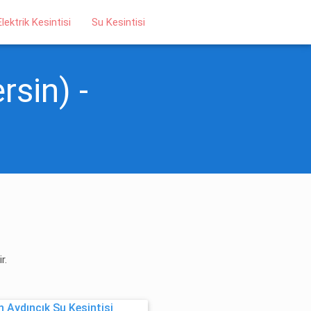
Elektrik Kesintisi
Su Kesintisi
rsin) -
r.
 Aydıncık Su Kesintisi