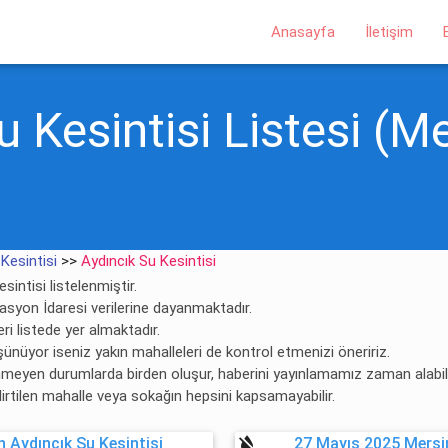
Anasayfa
İletişim
 Kesintisi Listesi (Me
Kesintisi
>>
Aydıncık Su Kesintisi
sintisi listelenmiştir.
zasyon İdaresi verilerine dayanmaktadır.
ri listede yer almaktadır.
şünüyor iseniz yakın mahalleleri de kontrol etmenizi öneririz.
enmeyen durumlarda birden oluşur, haberini yayınlamamız zaman alabili
lirtilen mahalle veya sokağın hepsini kapsamayabilir.
format_color_reset
 Aydıncık Su Kesintisi
27 Mayıs 2025 Mersin