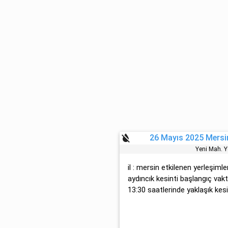
format_color_reset
26 Mayıs 2025 Mersin
Yeni̇ Mah. 
il : mersin etkilenen yerleşimler
aydıncık kesinti başlangıç vak
13:30 saatlerinde yaklaşık kesin