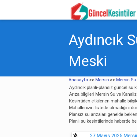
Aydıncık Su
Meski
Anasayfa
>>
Mersin
>>
Mersin Su 
Aydıncık planlı-plansız güncel su ke
Arıza bilgileri Mersin Su ve Kanali
Kesintiden etkilenen mahalle bilgile
Mahallenizin listede olmadığını dü
Plansız su arızaları genelde bekl
Planlı su kesintilerinde haberde be
format_color_reset
27 Mayıs 2025 Mersin