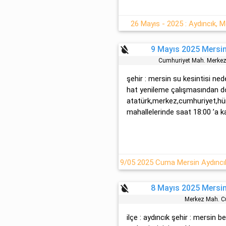
26 Mayıs - 2025 : Aydıncık, M
format_color_reset
9 Mayıs 2025 Mersin
Cumhuri̇yet Mah. Merke
şehir : mersin su kesintisi ned
hat yenileme çalışmasından d
atatürk,merkez,cumhuriyet,hür
mahallelerinde saat 18:00 ’a ka
format_color_reset
8 Mayıs 2025 Mersin
Merkez Mah. C
ilçe : aydıncık şehir : mersin b