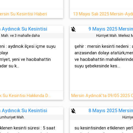
ersin Su Kesintisi Haberi
13 Mayıs Salı 2025 Mersin-Aydı
format_color_reset
 Aydıncık Su Kesintisi
9 Mayıs 2025 Mersin
z Mah. ve 3 mahalle daha
Hürri̇yet Mah. Merkez 
eni : aydıncık ilçesi içme suyu
şehir : mersin kesinti nedeni :
olayı
arızasından dolayı atatürk,mer
riyet, yeni ve hacıbahattin
ve hacıbahattin mahallelerind
dar su k...
suyu şebekesinde kes...
9/05 2025 Cuma Mersin Aydıncık Su Kesintisi Hakkında Detaylar
Mersin Aydıncık'ta 09/05 2025 
format_color_reset
 Aydıncık Su Kesintisi
8 Mayıs 2025 Mersin
umhuri̇yet Mah.
Hürri̇y
eklenen kesinti süresi : 5 saat
su kesintisinden etkilenen yerler