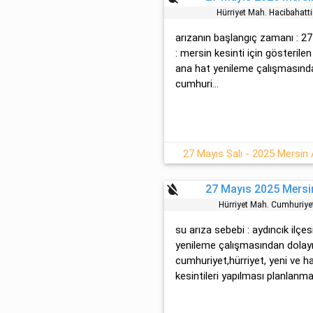
Hürri̇yet Mah. Hacibahatt
arızanın başlangıç zamanı : 27
: mersin kesinti için gösterile
ana hat yenileme çalışmasında
cumhuri...
27 Mayıs Salı - 2025 Mersin 
format_color_reset
27 Mayıs 2025 Mersin
Hürri̇yet Mah. Cumhuri̇y
su arıza sebebi : aydıncık ilç
yenileme çalışmasından dolayı
cumhuriyet,hürriyet, yeni ve h
kesintileri yapılması planlanma