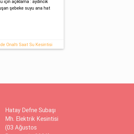
 için açıklama : aydıncık
oluşan şebeke suyu ana hat
de Onaltı Saat Su Kesintisi
Hatay Defne Subaşı
Mh. Elektrik Kesintisi
(03 Ağustos