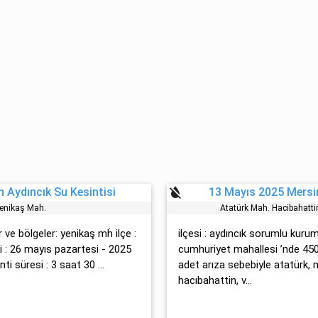
format_color_reset
 Aydıncık Su Kesintisi
13 Mayıs 2025 Mersin
Yeni̇kaş Mah.
Atatürk Mah. Hacibahatti
 ve bölgeler: yeni̇kaş mḣ ilçe :
ilçesi : aydıncık sorumlu kurum
ti : 26 mayıs pazartesi - 2025
cumhuriyet mahallesi ’nde 45
ti süresi : 3 saat 30 ...
adet arıza sebebiyle atatürk, 
hacıbahattin, v...