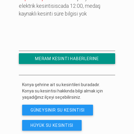
elektri̇k kesi̇nti̇si̇scada 12:00, medaş
kaynaklı kesi̇nti̇ süre bi̇lgi̇si̇ yok
MERAM KESINTI HABERLERINE
ÜCRETSIZ ABONE OL
Konya şehrine ait su kesintileri buradadır.
Konya su kesintisi hakkında bilgi almak için
yaşadığınız ilçeyi seçebilirsiniz.
GÜNEYSINIR SU KESINTISI
HÜYÜK SU KESINTISI