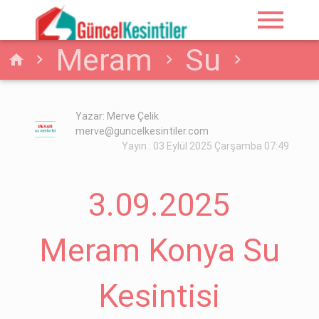
menu
Meram
Su
home
3.09.2025 Meram
Yazar: Merve Çelik
merve@guncelkesintiler.com
Konya Su Kesintisi
Yayın : 03 Eylül 2025 Çarşamba 07:49
Hakkında Detaylar
3.09.2025
Koski
Meram Konya Su
Kesintisi