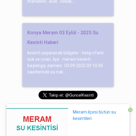
mahallesi : acar.. sokak,...
Konya Meram 03 Eylül - 2025 Su
Kesinti Haberi
kesinti yaşanacak bölgeler : hatıp i̇rfanlı
sok.ve ci̇varı. ilçe : meram kesinti
başlangıç zamanı : 03.09.2025 00:10:00
saatlerinde su nok...
Meram ilçesi bütün su
kesintileri