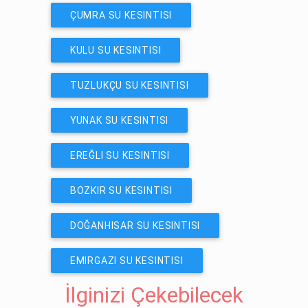
ÇUMRA SU KESINTISI
KULU SU KESINTISI
TUZLUKÇU SU KESINTISI
YUNAK SU KESINTISI
EREĞLI SU KESINTISI
BOZKIR SU KESINTISI
DOĞANHISAR SU KESINTISI
EMIRGAZI SU KESINTISI
İlginizi Çekebilecek