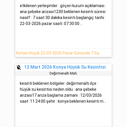
etkilenen yerleşimler : göçeri̇ kurum açıklaması :
ana şebeke arızası1230 beklenen kesinti süresi
nasıl? : 7 saat 30 dakika kesinti başlangıç tarihi :
22-03-2026 pazar saati :07:30:00 ...
Konya-Hüyük 22-03-2026 Pazar Gününde 7 Saat Su Kesintisi
format_color_reset
12 Mart 2026 Konya Hüyük Su Kesintisi
Deği̇rmenalti Mah.
kesinti beklenen bölgeler: deği̇rmenaltı ilçe :
hüyük su kesintisi neden oldu : ana şebeke
arızası17 arıza başlama zamanı : 12/03/2026
saat :11:24:00 şehir : konya beklenen kesinti m...