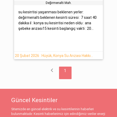
Deği̇rmenalti Mah.
su kesintisi yaşanması beklenen yerler:
deği̇rmenaltı beklenen kesinti süresi : 7 saat 40
dakika il : konya su kesintisi neden oldu : ana
şebeke arızası15 kesinti başlangıç vakti : 20...
20 Şubat 2026 : Hüyük, Konya Su Arızası Hakkında Detaylar
chevron_left
1
Güncel Kesintiler
Sitemizde en güncel elektrik ve su kesintilerinin haberleri
bulunmaktadır. Kesinti haberlerimiz için edindiğimiz veriler enerji