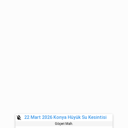
format_color_reset
22 Mart 2026 Konya Hüyük Su Kesintisi
Göçeri̇ Mah.