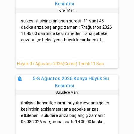
Kesintisi
Kireli̇ Mah.
su kesintisinin planlanan süresi : 11 saat 45
dakika arıza başlangıç zamanı : 7/ağustos 2026
11:45:00 saatinde kesinti nedeni : ana şebeke
arızası ilçe belediyesi : hüyük kesintiden et...
Hüyük 07 Ağustos-2026(Cuma) Tarihli 11 Saat Su Kesintisi
format_color_reset
5-8 Ağustos 2026 Konya Hüyük Su
Kesintisi
Suludere Mah.
il bilgisi : konya ilçe ismi : hüyük meydana gelen
kesintinin açıklaması : ana şebeke arızası
etkilenen : suludere arıza başlangıç zamanı :
05.08.2026 çarşamba saati :14:00:00 koski...