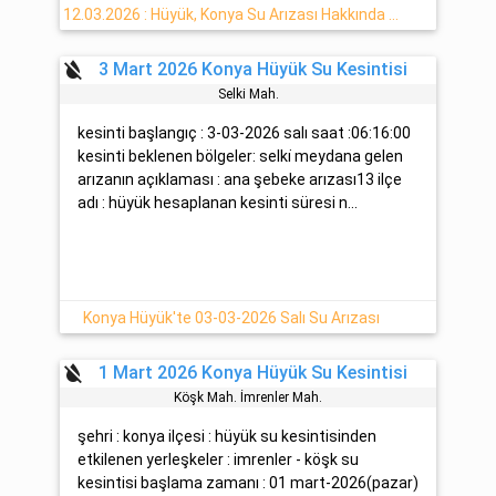
12.03.2026 : Hüyük, Konya Su Arızası Hakkında Detaylar
format_color_reset
3 Mart 2026 Konya Hüyük Su Kesintisi
Selki̇ Mah.
kesinti başlangıç : 3-03-2026 salı saat :06:16:00
kesinti beklenen bölgeler: selki̇ meydana gelen
arızanın açıklaması : ana şebeke arızası13 ilçe
adı : hüyük hesaplanan kesinti süresi n...
Konya Hüyük'te 03-03-2026 Salı Su Arızası
format_color_reset
1 Mart 2026 Konya Hüyük Su Kesintisi
Köşk Mah. İmrenler Mah.
şehri : konya ilçesi : hüyük su kesintisinden
etkilenen yerleşkeler : imrenler - köşk su
kesintisi başlama zamanı : 01 mart-2026(pazar)