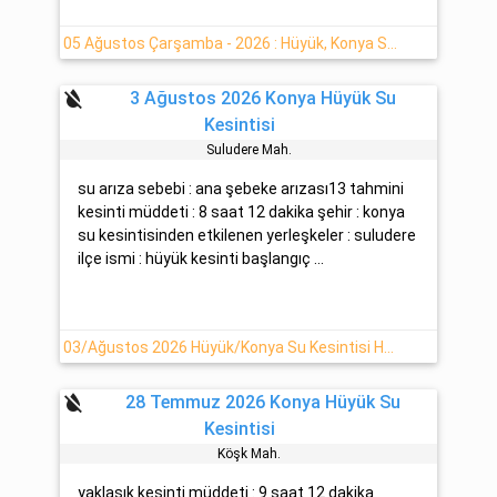
05 Ağustos Çarşamba - 2026 : Hüyük, Konya Su Kesintisi Hakkında
format_color_reset
3 Ağustos 2026 Konya Hüyük Su
Kesintisi
Suludere Mah.
su arıza sebebi : ana şebeke arızası13 tahmini
kesinti müddeti : 8 saat 12 dakika şehir : konya
su kesintisinden etkilenen yerleşkeler : suludere
ilçe ismi : hüyük kesinti başlangıç ...
03/Ağustos 2026 Hüyük/Konya Su Kesintisi Haberi
format_color_reset
28 Temmuz 2026 Konya Hüyük Su
Kesintisi
Köşk Mah.
yaklaşık kesinti müddeti : 9 saat 12 dakika