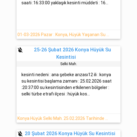
saati :16:33:00 yaklaşık kesinti müddeti : 16...
01-03-2026 Pazar : Konya, Hüyük Yaşanan Su Arızası
format_color_reset
25-26 Şubat 2026 Konya Hüyük Su
Kesintisi
Selki̇ Mah.
kesinti nedeni : ana şebeke arızası12 ili : konya
su kesintisi başlama zamanı : 25.02.2026 saat
:20:37:00 su kesintisinden etkilenen bölgeler :
selki̇ türbe etrafı ilçesi : hüyük kos...
Konya Hüyük Selki Mah. 25.02.2026 Tarihinde Su Kesintisi
format_color_reset
20 Şubat 2026 Konya Hüyük Su Kesintisi