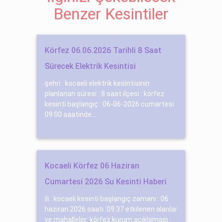
Benzer Kesintiler
Körfez 06.06.2026 Tarihli 8 Saat
Sürecek Elektrik Kesintisi
şehri : kocaeli elektrik kesintisinin
planlanan süresi : 8 saat ilçesi : körfez
kesinti başlangıç : 06-06-2026 cumartesi
09:00 saatinde...
Kocaeli Körfez 06 Haziran
Cumartesi 2026 Su Kesinti Haberi
ili : kocaeli kesinti başlangıç zamanı : 06
haziran 2026 saati :09:37 etkilenen alanlar
ve mahalleler: körfez kurum açıklaması :