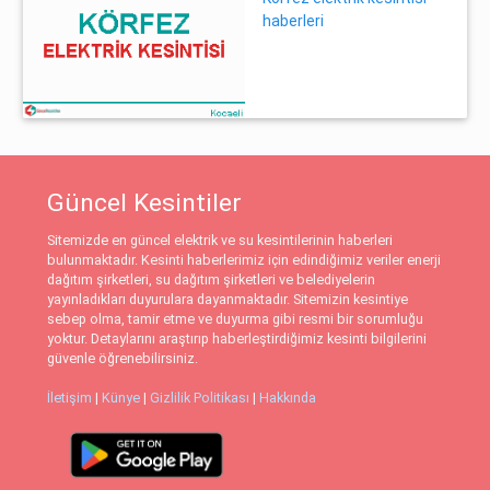
haberleri
Güncel Kesintiler
Sitemizde en güncel elektrik ve su kesintilerinin haberleri
bulunmaktadır. Kesinti haberlerimiz için edindiğimiz veriler enerji
dağıtım şirketleri, su dağıtım şirketleri ve belediyelerin
yayınladıkları duyurulara dayanmaktadır. Sitemizin kesintiye
sebep olma, tamir etme ve duyurma gibi resmi bir sorumluğu
yoktur. Detaylarını araştırıp haberleştirdiğimiz kesinti bilgilerini
güvenle öğrenebilirsiniz.
İletişim
|
Künye
|
Gizlilik Politikası
|
Hakkında