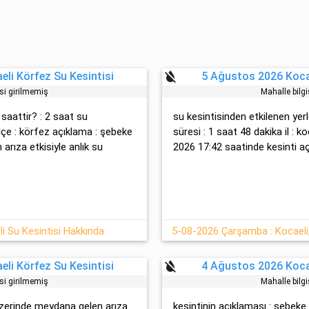
format_color_reset
li Körfez Su Kesintisi
5 Ağustos 2026 Kocae
isi girilmemiş
Mahalle bilgi
 saattir? : 2 saat su
su kesintisinden etkilenen yerl
ilçe : körfez açıklama : şebeke
süresi : 1 saat 48 dakika il : k
arıza etkisiyle anlık su
2026 17:42 saatinde kesinti aç
i Su Kesintisi Hakkında
5-08-2026 Çarşamba : Kocaeli,
format_color_reset
li Körfez Su Kesintisi
4 Ağustos 2026 Kocae
isi girilmemiş
Mahalle bilgi
 üzerinde meydana gelen arıza
kesintinin açıklaması : şebe