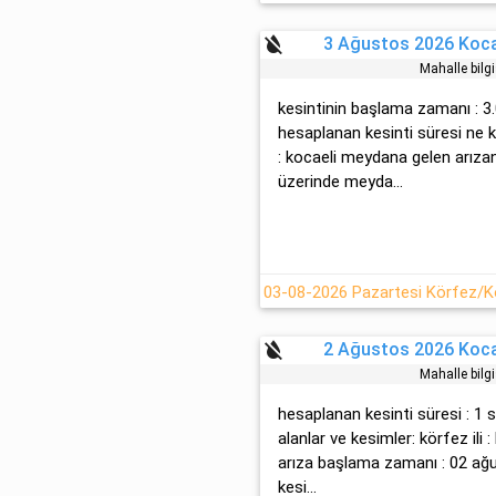
format_color_reset
3 Ağustos 2026 Kocae
Mahalle bilg
kesintinin başlama zamanı : 3.
hesaplanan kesinti süresi ne k
: kocaeli meydana gelen arızan
üzerinde meyda...
format_color_reset
2 Ağustos 2026 Kocae
Mahalle bilg
hesaplanan kesinti süresi : 1 
alanlar ve kesimler: körfez ili :
arıza başlama zamanı : 02 ağ
kesi...