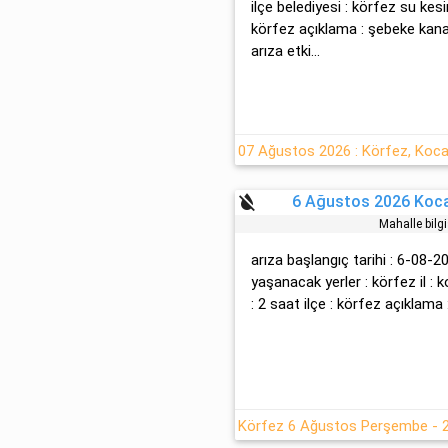
ilçe belediyesi : körfez su kesin
körfez açıklama : şebeke kan
arıza etki...
format_color_reset
6 Ağustos 2026 Kocae
Mahalle bilg
arıza başlangıç tarihi : 6-08-2
yaşanacak yerler : körfez il : 
: 2 saat ilçe : körfez açıklama