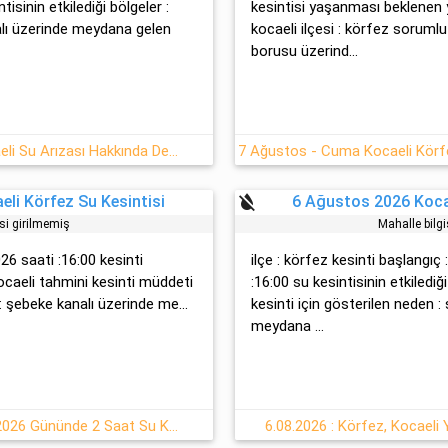
tisinin etkilediği bölgeler :
kesintisi yaşanması beklenen ye
alı üzerinde meydana gelen
kocaeli ilçesi : körfez sorum
borusu üzerind...
07 Ağustos 2026 : Körfez, Kocaeli Su Arızası Hakkında Detaylar
format_color_reset
li Körfez Su Kesintisi
6 Ağustos 2026 Kocae
isi girilmemiş
Mahalle bilgi
026 saati :16:00 kesinti
ilçe : körfez kesinti başlangı
kocaeli tahmini kesinti müddeti
:16:00 su kesintisinin etkilediği
 : şebeke kanalı üzerinde me...
kesinti için gösterilen neden :
meydana ...
Körfez 6 Ağustos Perşembe - 2026 Gününde 2 Saat Su Kesintisi
6.08.2026 : Körfez, Kocaeli 