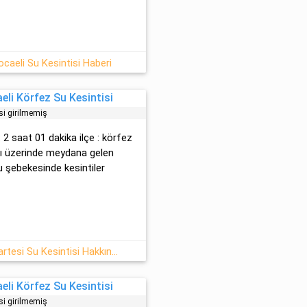
caeli Su Kesintisi Haberi
eli Körfez Su Kesintisi
si girilmemiş
: 2 saat 01 dakika ilçe : körfez
tı üzerinde meydana gelen
u şebekesinde kesintiler
Körfez Kocaeli 15-06-2026 Pazartesi Su Kesintisi Hakkında Detaylar
eli Körfez Su Kesintisi
si girilmemiş