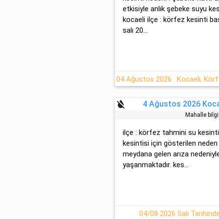
etkisiyle anlık şebeke suyu kesi
kocaeli ilçe : körfez kesinti 
salı 20...
format_color_reset
4 Ağustos 2026 Kocae
Mahalle bilg
ilçe : körfez tahmini su kesint
kesintisi için gösterilen neden
meydana gelen arıza nedeniyle 
yaşanmaktadır. kes...
04/08 2026 Salı Tarihind