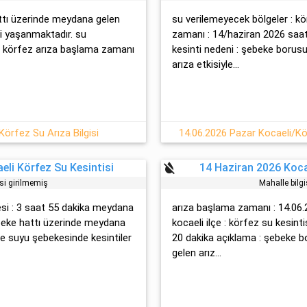
attı üzerinde meydana gelen
su verilemeyecek bölgeler : kö
isi yaşanmaktadır. su
zamanı : 14/haziran 2026 saat 
r : körfez arıza başlama zamanı
kesinti nedeni : şebeke boru
arıza etkisiyle...
Körfez Su Arıza Bilgisi
14.06.2026 Pazar Kocaeli/Kö
format_color_reset
eli Körfez Su Kesintisi
14 Haziran 2026 Koca
isi girilmemiş
Mahalle bilgi
esi : 3 saat 55 dakika meydana
arıza başlama zamanı : 14.06.2
ebeke hattı üzerinde meydana
kocaeli ilçe : körfez su kesinti
me suyu şebekesinde kesintiler
20 dakika açıklama : şebeke 
gelen arız...