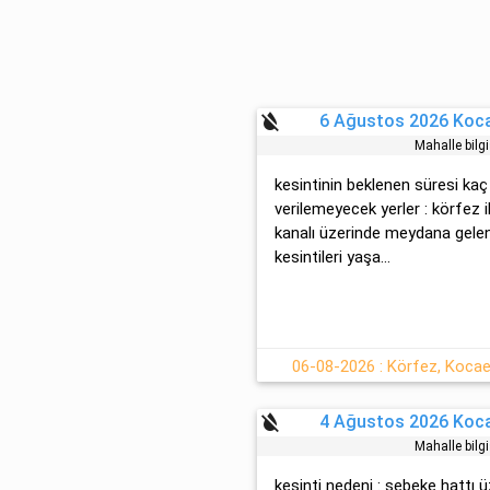
format_color_reset
6 Ağustos 2026 Kocae
Mahalle bilg
kesintinin beklenen süresi kaç
verilemeyecek yerler : körfez 
kanalı üzerinde meydana gelen 
kesintileri yaşa...
06-08-2026 : Körfez, Kocael
format_color_reset
4 Ağustos 2026 Kocae
Mahalle bilg
kesinti nedeni : şebeke hattı