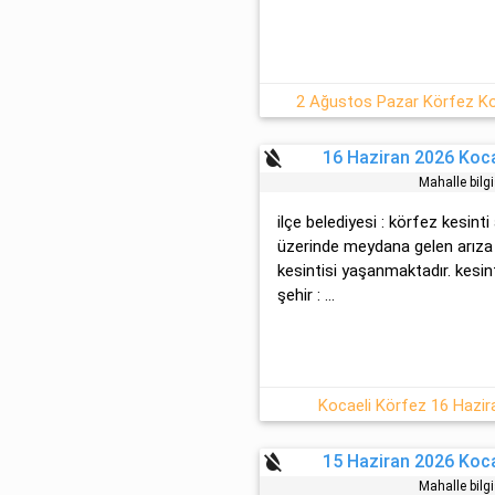
2 Ağustos Pazar Körfez Koc
format_color_reset
16 Haziran 2026 Koca
Mahalle bilg
ilçe belediyesi : körfez kesint
üzerinde meydana gelen arıza 
kesintisi yaşanmaktadır. kesint
şehir : ...
Kocaeli Körfez 16 Hazira
format_color_reset
15 Haziran 2026 Koca
Mahalle bilg