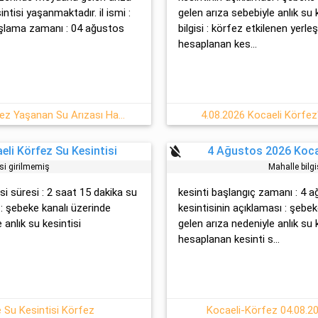
ntisi yaşanmaktadır. il ismi :
gelen arıza sebebiyle anlık su 
başlama zamanı : 04 ağustos
bilgisi : körfez etkilenen yerle
hesaplanan kes...
04 Ağustos 2026 : Kocaeli, Körfez Yaşanan Su Arızası Hakkında Detaylar
4.08.2026 Kocaeli Körfez
format_color_reset
li Körfez Su Kesintisi
4 Ağustos 2026 Kocae
isi girilmemiş
Mahalle bilgi
isi süresi : 2 saat 15 dakika su
kesinti başlangıç zamanı : 4 
 : şebeke kanalı üzerinde
kesintisinin açıklaması : şeb
anlık su kesintisi
gelen arıza nedeniyle anlık su
hesaplanan kesinti s...
e Su Kesintisi Körfez
Kocaeli-Körfez 04.08.20