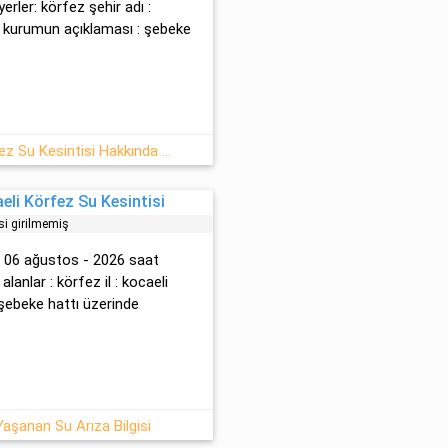
rler: körfez şehir adı :
lu kurumun açıklaması : şebeke
7 Ağustos - Cuma Kocaeli Körfez Su Kesintisi Hakkında Açıklamalar
li Körfez Su Kesintisi
si girilmemiş
ç : 06 ağustos - 2026 saat
 alanlar : körfez il : kocaeli
 şebeke hattı üzerinde
Yaşanan Su Arıza Bilgisi