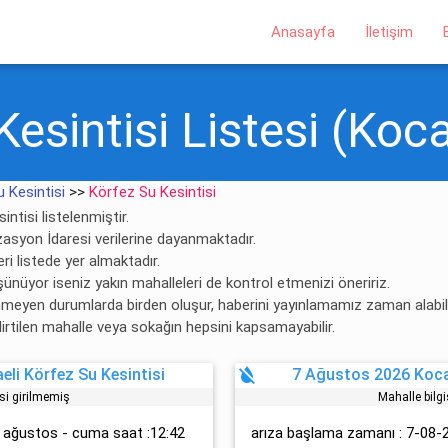
Anasayfa
İletişim
esintisi Listesi (Kocae
u Kesintisi
>>
Körfez Su Kesintisi
ntisi listelenmiştir.
izasyon İdaresi verilerine dayanmaktadır.
ri listede yer almaktadır.
şünüyor iseniz yakın mahalleleri de kontrol etmenizi öneririz.
enmeyen durumlarda birden oluşur, haberini yayınlamamız zaman alabili
lirtilen mahalle veya sokağın hepsini kapsamayabilir.
format_color_reset
li Körfez Su Kesintisi
7 Ağustos 2026 Kocae
isi girilmemiş
Mahalle bilgi
7 ağustos - cuma saat :12:42
arıza başlama zamanı : 7-08-