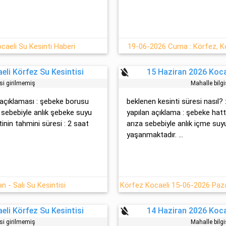
aeli Su Kesinti Haberi
19-06-2026 Cuma : Körfez, Ko
format_color_reset
eli Körfez Su Kesintisi
15 Haziran 2026 Koca
isi girilmemiş
Mahalle bilgi
i açıklaması : şebeke borusu
beklenen kesinti süresi nasıl? 
sebebiyle anlık şebeke suyu
yapılan açıklama : şebeke hat
inin tahmini süresi : 2 saat
arıza sebebiyle anlık içme suy
yaşanmaktadır. ...
n - Salı Su Kesintisi
format_color_reset
eli Körfez Su Kesintisi
14 Haziran 2026 Koca
isi girilmemiş
Mahalle bilgi