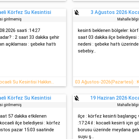
format_color_reset
li Körfez Su Kesintisi
3 Ağustos 2026 Kocae
isi girilmemiş
Mahalle bilgi
08.2026 saati :14:27
kesinti beklenen bölgeler: körf
adar? : 2 saat 33 dakika şehir
saat 03 dakika ilçe belediyesi :
ın açıklaması : şebeke hattı
nedeni : şebeke hattı üzerind
sebebiy...
03-08-2026 Pazartesi Körfez/Kocaeli Su Kesintisi Hakkında Açıklamalar
03 Ağustos-2026(Pazartesi) : K
format_color_reset
li Körfez Su Kesintisi
19 Haziran 2026 Koca
isi girilmemiş
Mahalle bilgi
saat 57 dakika etkilenen
ilçe : körfez kesinti başlangıç 
 kocaeli ilçe belediyesi : körfez
:17:24 il : kocaeli kesinti için
ustos pazar 15:03 saatinde
borusu üzerinde meydana gelen
suyu ş...