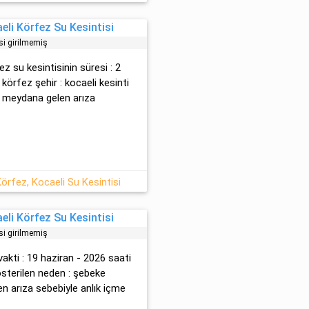
li Körfez Su Kesintisi
si girilmemiş
ez su kesintisinin süresi : 2
 körfez şehir : kocaeli kesinti
e meydana gelen arıza
örfez, Kocaeli Su Kesintisi
eli Körfez Su Kesintisi
si girilmemiş
vakti : 19 haziran - 2026 saati
 gösterilen neden : şebeke
 arıza sebebiyle anlık içme