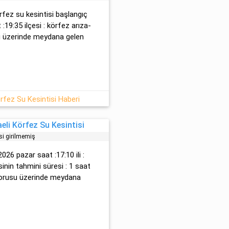
rfez su kesintisi başlangıç
:19:35 ilçesi : körfez arıza-
su üzerinde meydana gelen
rfez Su Kesintisi Haberi
eli Körfez Su Kesintisi
si girilmemiş
026 pazar saat :17:10 ili :
sinin tahmini süresi : 1 saat
borusu üzerinde meydana