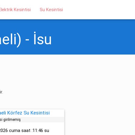
Elektrik Kesintisi
Su Kesintisi
li) - İsu
r.
li Körfez Su Kesintisi
si girilmemiş
2026 cuma saat :11:46 su