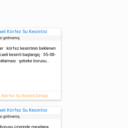
li Körfez Su Kesintisi
si girilmemiş
er : körfez kesintinin beklenen
ocaeli kesinti başlangıç : 05-08-
ıklaması : şebeke borusu...
 Körfez Su Kesinti Detayı
li Körfez Su Kesintisi
si girilmemiş
ke borusu üzerinde meydana