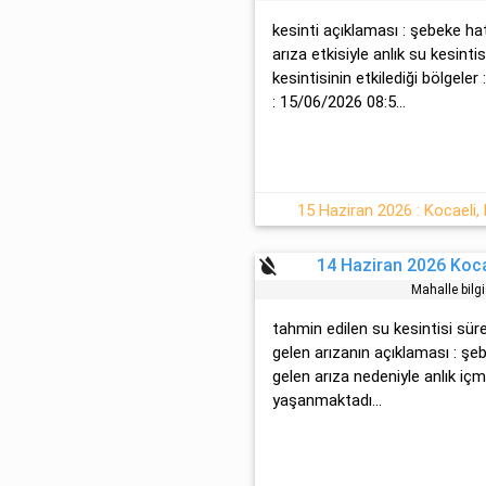
kesinti açıklaması : şebeke h
arıza etkisiyle anlık su kesint
kesintisinin etkilediği bölgele
: 15/06/2026 08:5...
15 Haziran 2026 : Kocaeli, 
format_color_reset
14 Haziran 2026 Koca
Mahalle bilg
tahmin edilen su kesintisi sür
gelen arızanın açıklaması : ş
gelen arıza nedeniyle anlık iç
yaşanmaktadı...