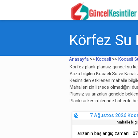
Körfez Su K
Anasayfa
>>
Kocaeli
>>
Kocaeli S
Körfez planlı-plansız güncel su kesi
Arıza bilgileri Kocaeli Su ve Kanal
Kesintiden etkilenen mahalle bilgile
Mahallenizin listede olmadığını dü
Plansız su arızaları genelde bekl
Planlı su kesintilerinde haberde be
format_color_reset
7 Ağustos 2026 Kocae
Mahalle bilg
arızanın başlangıç zamanı : 0