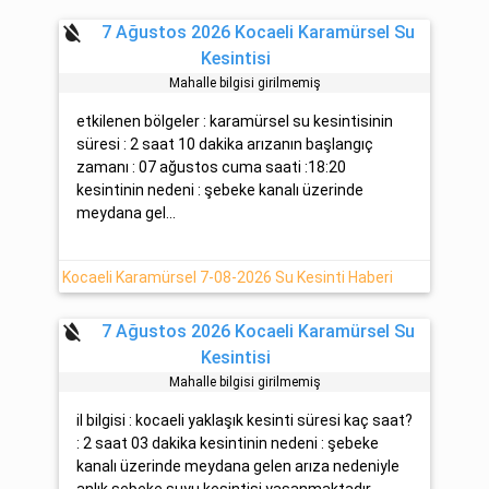
format_color_reset
7 Ağustos 2026 Kocaeli Karamürsel Su
Kesintisi
Mahalle bilgisi girilmemiş
etkilenen bölgeler : karamürsel su kesintisinin
süresi : 2 saat 10 dakika arızanın başlangıç
zamanı : 07 ağustos cuma saati :18:20
kesintinin nedeni : şebeke kanalı üzerinde
meydana gel...
Kocaeli Karamürsel 7-08-2026 Su Kesinti Haberi
format_color_reset
7 Ağustos 2026 Kocaeli Karamürsel Su
Kesintisi
Mahalle bilgisi girilmemiş
il bilgisi : kocaeli yaklaşık kesinti süresi kaç saat?
: 2 saat 03 dakika kesintinin nedeni : şebeke
kanalı üzerinde meydana gelen arıza nedeniyle
anlık şebeke suyu kesintisi yaşanmaktadır....