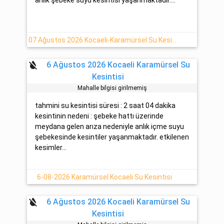
07 Ağustos 2026 Kocaeli-Karamürsel Su Kesinti Detayı
format_color_reset
6 Ağustos 2026 Kocaeli Karamürsel Su
Kesintisi
Mahalle bilgisi girilmemiş
tahmini su kesintisi süresi : 2 saat 04 dakika
kesintinin nedeni : şebeke hattı üzerinde
meydana gelen arıza nedeniyle anlık içme suyu
şebekesinde kesintiler yaşanmaktadır. etkilenen
kesimler...
6-08-2026 Karamürsel Kocaeli Su Kesintisi
format_color_reset
6 Ağustos 2026 Kocaeli Karamürsel Su
Kesintisi