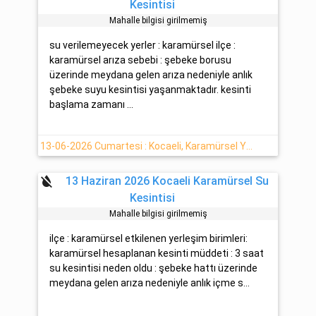
Kesintisi
Mahalle bilgisi girilmemiş
su verilemeyecek yerler : karamürsel ilçe :
karamürsel arıza sebebi : şebeke borusu
üzerinde meydana gelen arıza nedeniyle anlık
şebeke suyu kesintisi yaşanmaktadır. kesinti
başlama zamanı ...
13-06-2026 Cumartesi : Kocaeli, Karamürsel Yaşanan Su Arıza Bilgisi
format_color_reset
13 Haziran 2026 Kocaeli Karamürsel Su
Kesintisi
Mahalle bilgisi girilmemiş
ilçe : karamürsel etkilenen yerleşim birimleri:
karamürsel hesaplanan kesinti müddeti : 3 saat
su kesintisi neden oldu : şebeke hattı üzerinde
meydana gelen arıza nedeniyle anlık içme s...