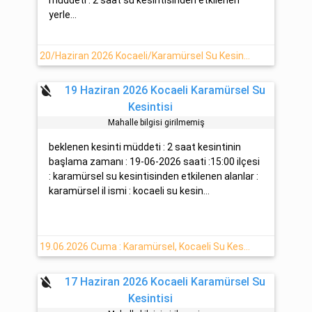
yerle...
20/Haziran 2026 Kocaeli/Karamürsel Su Kesintisi Hakkında
format_color_reset
19 Haziran 2026 Kocaeli Karamürsel Su
Kesintisi
Mahalle bilgisi girilmemiş
beklenen kesinti müddeti : 2 saat kesintinin
başlama zamanı : 19-06-2026 saati :15:00 ilçesi
: karamürsel su kesintisinden etkilenen alanlar :
karamürsel il ismi : kocaeli su kesin...
19.06.2026 Cuma : Karamürsel, Kocaeli Su Kesinti Bilgisi
format_color_reset
17 Haziran 2026 Kocaeli Karamürsel Su
Kesintisi