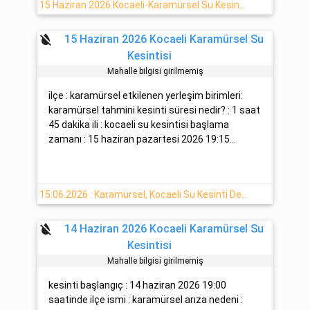
15 Haziran 2026 Kocaeli-Karamürsel Su Kesinti Bilgisi
format_color_reset
15 Haziran 2026 Kocaeli Karamürsel Su
Kesintisi
Mahalle bilgisi girilmemiş
ilçe : karamürsel etkilenen yerleşim birimleri:
karamürsel tahmini kesinti süresi nedir? : 1 saat
45 dakika ili : kocaeli su kesintisi başlama
zamanı : 15 haziran pazartesi 2026 19:15...
15.06.2026 : Karamürsel, Kocaeli Su Kesinti Detayı
format_color_reset
14 Haziran 2026 Kocaeli Karamürsel Su
Kesintisi
Mahalle bilgisi girilmemiş
kesinti başlangıç : 14 haziran 2026 19:00
saatinde ilçe ismi : karamürsel arıza nedeni :