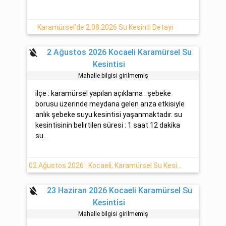
Karamürsel'de 2.08.2026 Su Kesinti Detayı
format_color_reset
2 Ağustos 2026 Kocaeli Karamürsel Su
Kesintisi
Mahalle bilgisi girilmemiş
ilçe : karamürsel yapılan açıklama : şebeke
borusu üzerinde meydana gelen arıza etkisiyle
anlık şebeke suyu kesintisi yaşanmaktadır. su
kesintisinin belirtilen süresi : 1 saat 12 dakika
su...
02 Ağustos 2026 : Kocaeli, Karamürsel Su Kesinti Haberi
format_color_reset
23 Haziran 2026 Kocaeli Karamürsel Su
Kesintisi
Mahalle bilgisi girilmemiş