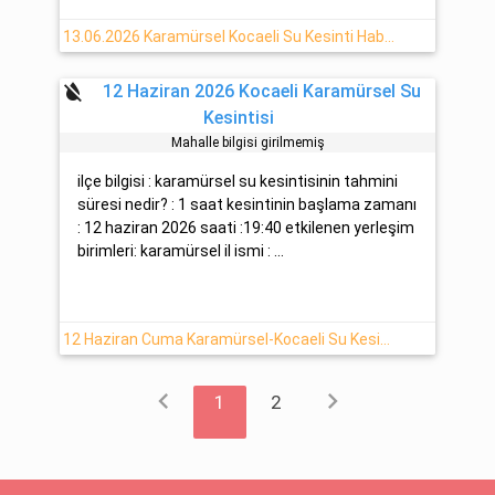
13.06.2026 Karamürsel Kocaeli Su Kesinti Haberi
format_color_reset
12 Haziran 2026 Kocaeli Karamürsel Su
Kesintisi
Mahalle bilgisi girilmemiş
ilçe bilgisi : karamürsel su kesintisinin tahmini
süresi nedir? : 1 saat kesintinin başlama zamanı
: 12 haziran 2026 saati :19:40 etkilenen yerleşim
birimleri: karamürsel il ismi : ...
12 Haziran Cuma Karamürsel-Kocaeli Su Kesintisi Hakkında Detaylar
chevron_left
chevron_right
1
2