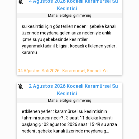
format_color_reset
4 Ağustos 2026 Kocaeli Karamürsel Su
Kesintisi
Mahalle bilgisi girilmemiş
su kesintisi için gösterilen neden : şebeke kanalı
üzerinde meydana gelen arıza nedeniyle anlık
içme suyu şebekesinde kesintiler
yaşanmaktadır. il bilgisi : kocaeli etkilenen yerler :
karamü...
04 Ağustos Salı 2026 : Karamürsel, Kocaeli Yaşanan Su Kesintisi
format_color_reset
2 Ağustos 2026 Kocaeli Karamürsel Su
Kesintisi
Mahalle bilgisi girilmemiş
etkilenen yerler : karamürsel su kesintisinin
tahmini süresi nedir? : 3 saat 11 dakika kesinti
başlangıç : 02 ağustos 2026 saat :15:49 su arıza
nedeni : şebeke kanalı üzerinde meydana g...