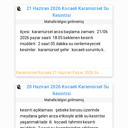
format_color_reset
21 Haziran 2026 Kocaeli Karamürsel Su
Kesintisi
Mahalle bilgisi girilmemiş
ilçesi : karamürsel arıza başlama zamanı : 21/06
2026 pazar saati :18:05 beklenen kesinti
müddeti : 2 saat 05 dakika su verilemeyecek
kesimler : karamürsel şehir : kocaeli sorumlu k...
Karamürsel Kocaeli 21 Haziran Pazar 2026 Su Kesintisi
format_color_reset
20 Haziran 2026 Kocaeli Karamürsel Su
Kesintisi
Mahalle bilgisi girilmemiş
kesinti açıklaması : şebeke borusu üzerinde
meydana gelen arıza etkisiyle anlık su kesintisi
yaşanmaktadır. ili : kocaeli tahmini kesinti
müddeti : 2 saat su kesintisinden etkilenen