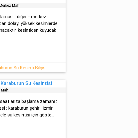
 Merkez Mah.
klaması : diğer - merkez
dan dolayı yüksek kesimlerde
nacaktır. kesintiden kuyucak
urun Su Kesinti Bilgisi
 Karaburun Su Kesintisi
e Mah.
3 saat arıza başlama zamanı :
i : karaburun şehir : izmir
ele su kesintisi için göste...