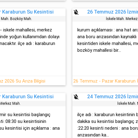
format_color_reset
 Karaburun Su Kesintisi
26 Temmuz 2026 İzmir
ez Mah. Bozköy Mah.
İskele Mah. Merke
 - iskele mahallesi, merkez
kurum açıklaması : ana hat arı
inde yoğun kullanımdan dolayı
ana boru arızasından kaynaklı s
acaktır. ilçe adı : karaburun
kesintiden iskele mahallesi, m
bozköy mahallesi bir...
 2026 Su Arıza Bilgisi
format_color_reset
 Karaburun Su Kesintisi
24 Temmuz 2026 İzmir
. Merkez Mah.
İskele Mah.
izmir su kesintisi başlangıç
ilçe adı : karaburun kesintinin
 :08:30 su kesintisinin
dakika su kesintisi başlangıç
su kesintisi için açıklama : ana
:22:20 kesinti nedeni : ana bo
arızasından ka...