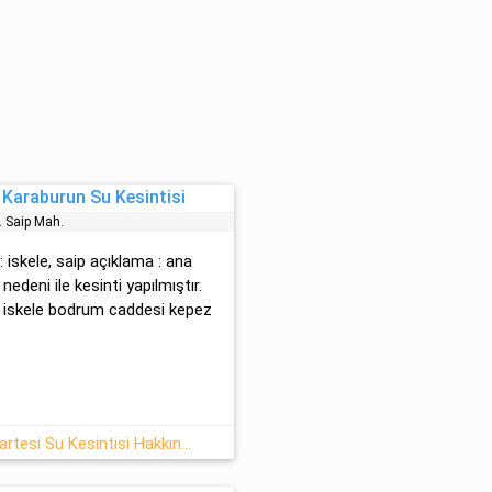
 Karaburun Su Kesintisi
. Sai̇p Mah.
: iskele, sai̇p açıklama : ana
nedeni ile kesinti yapılmıştır.
ri iskele bodrum caddesi kepez
Karaburun İzmir 1/08 2026 Cumartesi Su Kesintisi Hakkında Detaylar