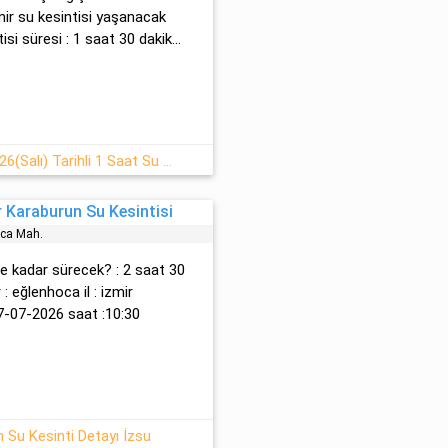
mir su kesintisi yaşanacak
isi süresi : 1 saat 30 dakik...
İzmir Karaburun 28 Temmuz-2026(Salı) Tarihli 1 Saat Su Kesintisi
 Karaburun Su Kesintisi
ca Mah.
i ne kadar sürecek? : 2 saat 30
: eğlenhoca il : izmir
7-07-2026 saat :10:30
 Su Kesinti Detayı İzsu