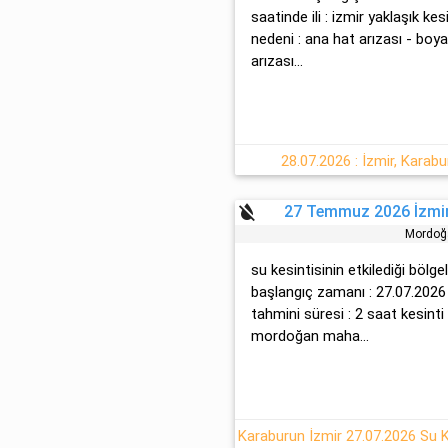
saatinde ili : izmir yaklaşık ke
nedeni : ana hat arızası - bo
arızası...
28.07.2026 : İzmir, Karab
format_color_reset
27 Temmuz 2026 İzmir
Mordoğ
su kesintisinin etkilediği bölg
başlangıç zamanı : 27.07.2026
tahmini süresi : 2 saat kesinti
mordoğan maha...