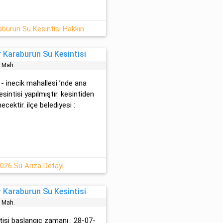
30.07.2026 Perşembe İzmir-Karaburun Su Kesintisi Hakkında Açıklamalar
 Karaburun Su Kesintisi
̇k Mah.
 - inecik mahallesi ’nde ana
sintisi yapılmıştır. kesintiden
cektir. ilçe belediyesi :
026 Su Arıza Detayı
 Karaburun Su Kesintisi
e Mah.
intisi başlangıç zamanı : 28-07-