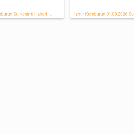
1-08-2026 Cumartesi İzmir/Karaburun Su Kesinti Haberi - İzsu
İzmir Karaburun 01.08.2026 Su