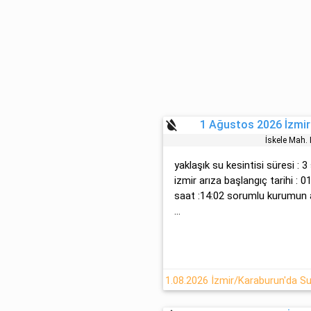
format_color_reset
1 Ağustos 2026 İzmir
İskele Mah
yaklaşık su kesintisi süresi : 3
izmir arıza başlangıç tarihi :
saat :14:02 sorumlu kurumun a
...