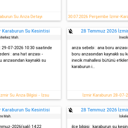
burun Su Arıza Detayı
format_color_reset
 Karaburun Su Kesintisi
28 Temmuz 2026 İzmir
. Merkez Mah.
İneci
 : 29-07-2026 10:30 saatinde
arıza sebebi : ana boru arızası
edeni : ana hat arızası -
boru arızasından kaynaklı su ke
 arızasından kaynaklı su
inecik mahallesi bütünü etkilene
karaburun i...
mir Su Arıza Bilgisi - İzsu
İzmir Karaburun 28-07-2
format_color_reset
 Karaburun Su Kesintisi
28 Temmuz 2026 İzmir
re Mah.
İskel
temmuz-2026(salı) 14:22
ilçe bilgisi : karaburun su kes