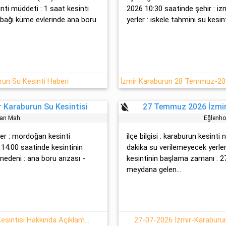
sinti müddeti : 1 saat kesinti
2026 10:30 saatinde şehir : iz
yabağı küme evlerinde ana boru
yerler : iskele tahmini su kesint
urun Su Kesinti Haberi
format_color_reset
 Karaburun Su Kesintisi
27 Temmuz 2026 İzmir
an Mah.
Eğlenho
eler : mordoğan kesinti
ilçe bilgisi : karaburun kesint
 14:00 saatinde kesintinin
dakika su verilemeyecek yerler 
 nedeni : ana boru arızası -
kesintinin başlama zamanı : 2
meydana gelen...
Karaburun İzmir 27.07.2026 Su Kesintisi Hakkında Açıklamalar
27-07-2026 İzmir-Karaburun