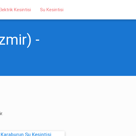
Elektrik Kesintisi
Su Kesintisi
zmir) -
r.
 Karaburun Su Kesintisi