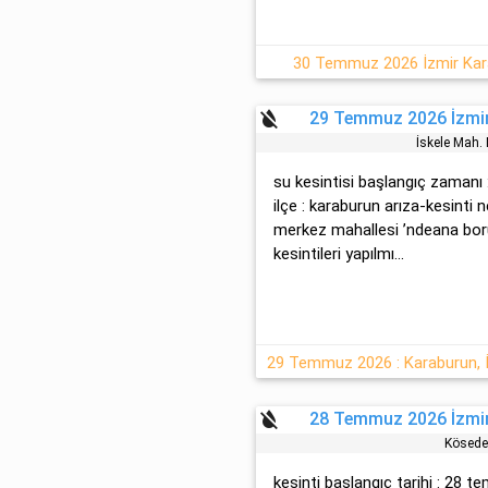
30 Temmuz 2026 İzmir Kara
format_color_reset
29 Temmuz 2026 İzmir
İskele Mah
su kesintisi başlangıç zamanı
ilçe : karaburun arıza-kesinti n
merkez mahallesi ’ndeana boru
kesintileri yapılmı...
29 Temmuz 2026 : Karaburun, İz
format_color_reset
28 Temmuz 2026 İzmir
Kösede
kesinti başlangıç tarihi : 28 