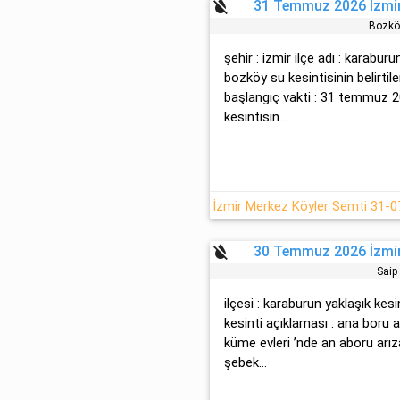
format_color_reset
31 Temmuz 2026 İzmir
Bozkö
şehir : izmir ilçe adı : karabur
bozköy su kesintisinin belirtile
başlangıç vakti : 31 temmuz 
kesintisin...
format_color_reset
30 Temmuz 2026 İzmir
Sai̇
ilçesi : karaburun yaklaşık kes
kesinti açıklaması : ana boru a
küme evleri ’nde an aboru arı
şebek...