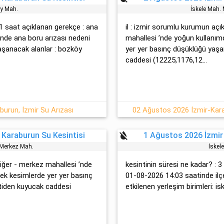
y Mah.
İskele Mah.
 1 saat açıklanan gerekçe : ana
il : izmir sorumlu kurumun açı
inde ana boru arızası nedeni
mahallesi ’nde yoğun kullanım
 yaşanacak alanlar : bozköy
yer yer basınç düşüklüğü yaşa
caddesi (12225,1176,12...
urun, İzmir Su Arızası
02 Ağustos 2026 İzmir-Karab
format_color_reset
 Karaburun Su Kesintisi
1 Ağustos 2026 İzmir
. Merkez Mah.
İskel
 diğer - merkez mahallesi ’nde
kesintinin süresi ne kadar? : 
ek kesimlerde yer yer basınç
01-08-2026 14:03 saatinde ilçes
tiden kuyucak caddesi
etkilenen yerleşim birimleri: isk