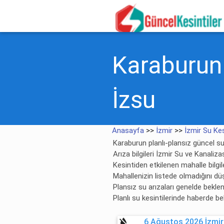
Karaburun S
İzsu
Anasayfa
>>
İzmir
>>
İzmir Su Kes
Karaburun planlı-plansız güncel su 
Arıza bilgileri İzmir Su ve Kanaliz
Kesintiden etkilenen mahalle bilgile
Mahallenizin listede olmadığını dü
Plansız su arızaları genelde bekl
Planlı su kesintilerinde haberde be
format_color_reset
6 Ağustos 2026 İzmir