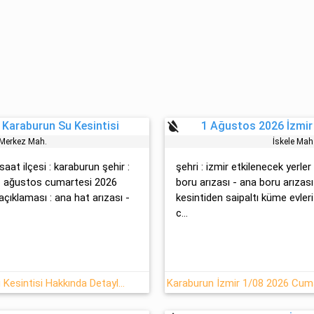
format_color_reset
 Karaburun Su Kesintisi
1 Ağustos 2026 İzmir
. Merkez Mah.
İskele Mah
 saat ilçesi : karaburun şehir :
şehri : izmir etkilenecek yerler 
 01 ağustos cumartesi 2026
boru arızası - ana boru arızası 
çıklaması : ana hat arızası -
kesintiden saipaltı küme evle
c...
1.08.2026 İzmir/Karaburun'da Su Kesintisi Hakkında Detaylar