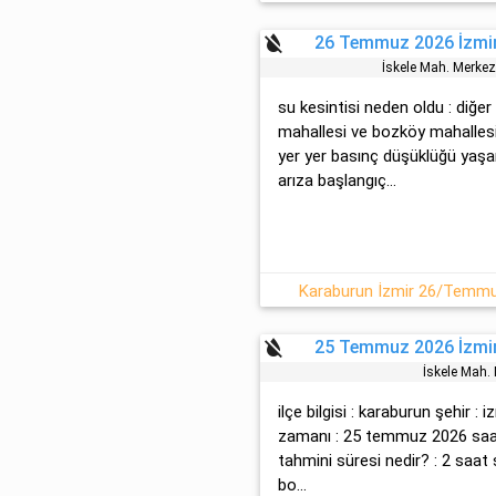
format_color_reset
26 Temmuz 2026 İzmir
İskele Mah. Merk
su kesintisi neden oldu : diğer
mahallesi ve bozköy mahalles
yer yer basınç düşüklüğü yaşan
arıza başlangıç...
Karaburun İzmir 26/Temmuz
format_color_reset
25 Temmuz 2026 İzmir
İskele Mah
ilçe bilgisi : karaburun şehir : 
zamanı : 25 temmuz 2026 saati
tahmini süresi nedir? : 2 saat 
bo...