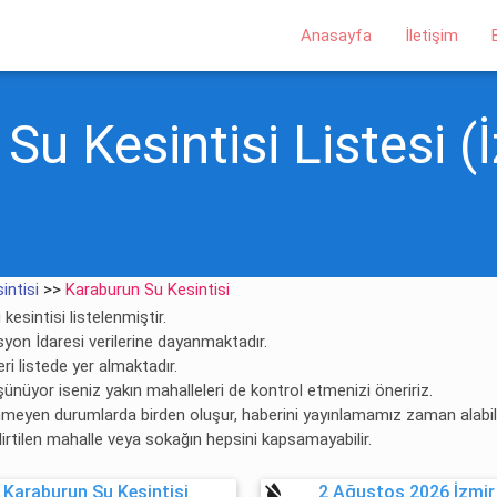
Anasayfa
İletişim
u Kesintisi Listesi (İ
intisi
>>
Karaburun Su Kesintisi
kesintisi listelenmiştir.
asyon İdaresi verilerine dayanmaktadır.
ri listede yer almaktadır.
şünüyor iseniz yakın mahalleleri de kontrol etmenizi öneririz.
enmeyen durumlarda birden oluşur, haberini yayınlamamız zaman alabili
lirtilen mahalle veya sokağın hepsini kapsamayabilir.
format_color_reset
 Karaburun Su Kesintisi
2 Ağustos 2026 İzmir