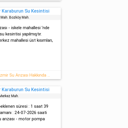
 Karaburun Su Kesintisi
z Mah. Bozköy Mah.
zası - iskele mahallesi ’nde
u kesintisi yapılmıştır.
erkez mahallesi üst kısımları,
26 Temmuz - Pazar Karaburun İzmir Su Arızası Hakkında Detaylar
 Karaburun Su Kesintisi
 Merkez Mah.
 beklenen süresi : 1 saat 39
 zamanı : 24-07-2026 saati
ru arızası - motor pompa