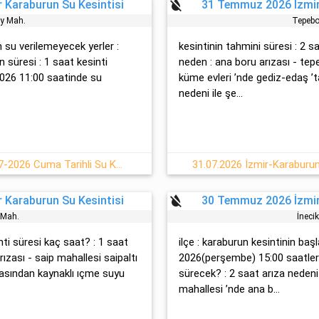
format_color_reset
 Karaburun Su Kesintisi
31 Temmuz 2026 İzmir
y Mah.
Tepebo
un su verilemeyecek yerler :
kesintinin tahmini süresi : 2 sa
n süresi : 1 saat kesinti
neden : ana boru arızası - te
2026 11:00 saatinde su
küme evleri ’nde gediz-edaş ’t
nedeni ile şe...
İzmir Merkez Köyler Semti 31-07-2026 Cuma Tarihli Su Kesintisi
31.07.2026 İzmir-Karaburun
format_color_reset
 Karaburun Su Kesintisi
30 Temmuz 2026 İzmir
p Mah.
İneci
inti süresi kaç saat? : 1 saat
ilçe : karaburun kesintinin b
rızası - saip mahallesi saipaltı
2026(perşembe) 15:00 saatleri
zasından kaynaklı ıçme suyu
sürecek? : 2 saat arıza nedeni 
mahallesi ’nde ana b...