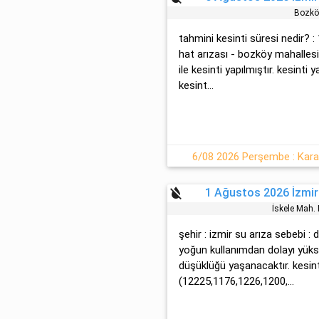
Bozkö
tahmini kesinti süresi nedir? :
hat arızası - bozköy mahalles
ile kesinti yapılmıştır. kesinti
kesint...
6/08 2026 Perşembe : Karab
format_color_reset
1 Ağustos 2026 İzmir
İskele Mah
şehir : izmir su arıza sebebi :
yoğun kullanımdan dolayı yüks
düşüklüğü yaşanacaktır. kesin
(12225,1176,1226,1200,...