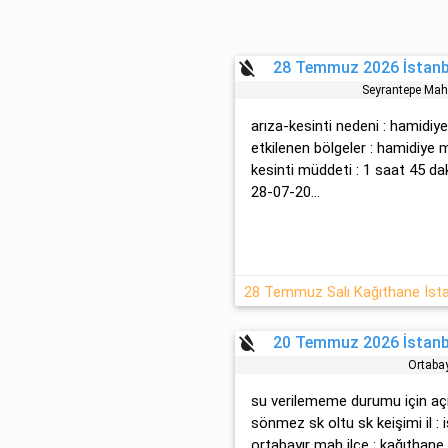
format_color_reset
28 Temmuz 2026 İstanbu
Seyrantepe Mah.
arıza-kesinti nedeni : hami̇di
etkilenen bölgeler : hami̇di̇
kesinti müddeti : 1 saat 45 d
28-07-20...
28 Temmuz Salı Kağıthane İsta
format_color_reset
20 Temmuz 2026 İstanbu
Ortaba
su verilememe durumu için aç
sönmez sk oltu sk kei̇şi̇mi̇ il :
ortabayır mah ilçe : kağıthane 