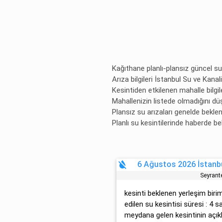
Kağıthane planlı-plansız güncel su 
Arıza bilgileri İstanbul Su ve Kana
Kesintiden etkilenen mahalle bilgile
Mahallenizin listede olmadığını dü
Plansız su arızaları genelde bekl
Planlı su kesintilerinde haberde be
format_color_reset
6 Ağustos 2026 İstanbu
Seyrant
kesinti beklenen yerleşim bir
edilen su kesintisi süresi : 4 s
meydana gelen kesintinin açıkl