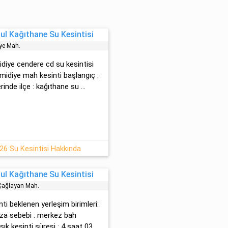
l Kağıthane Su Kesintisi
̇ye Mah.
̇di̇ye cendere cd su kesintisi
i̇di̇ye mah kesinti başlangıç :
inde ilçe : kağıthane su ...
26 Su Kesintisi Hakkında
l Kağıthane Su Kesintisi
Çağlayan Mah.
nti beklenen yerleşim birimleri:
za sebebi : merkez bah
ık kesinti süresi : 4 saat 03