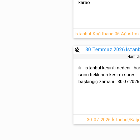
karao...
format_color_reset
30 Temmuz 2026 İstanbu
Hami̇di
ili : istanbul kesinti nedeni : h
sonu beklenen kesinti süresi :
başlangıç zamanı : 30.07.2026 
30-07-2026 İstanbul/Kağı