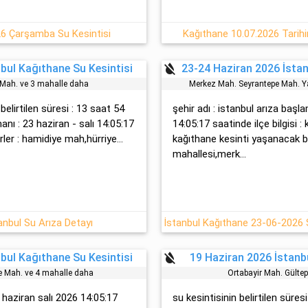
26 Çarşamba Su Kesintisi
Kağıthane 10.07.2026 Tarihi
format_color_reset
bul Kağıthane Su Kesintisi
23-24 Haziran 2026 İstan
Mah. ve 3 mahalle daha
Merkez Mah. Seyrantepe Mah. Y
 belirtilen süresi : 13 saat 54
şehir adı : istanbul arıza baş
nı : 23 haziran - salı 14:05:17
14:05:17 saatinde ilçe bilgisi :
r : hami̇di̇ye mah,hürri̇ye...
kağıthane kesinti yaşanacak böl
mahallesi,merk...
anbul Su Arıza Detayı
format_color_reset
bul Kağıthane Su Kesintisi
19 Haziran 2026 İstanb
 Mah. ve 4 mahalle daha
Ortabayir Mah. Gültep
 haziran salı 2026 14:05:17
su kesintisinin belirtilen süres