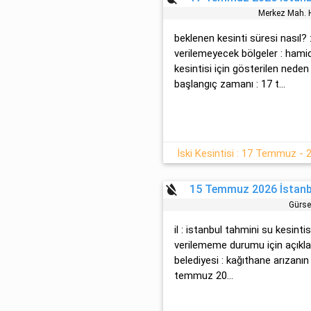
Merkez Mah. H
beklenen kesinti süresi nasıl? 
verilemeyecek bölgeler : hami
kesintisi için gösterilen neden 
başlangıç zamanı : 17 t...
İski Kesintisi : 17 Temmuz - 
format_color_reset
15 Temmuz 2026 İstanbu
Gürse
il : istanbul tahmini su kesinti
verilememe durumu için açıkla
belediyesi : kağıthane arızanı
temmuz 20...