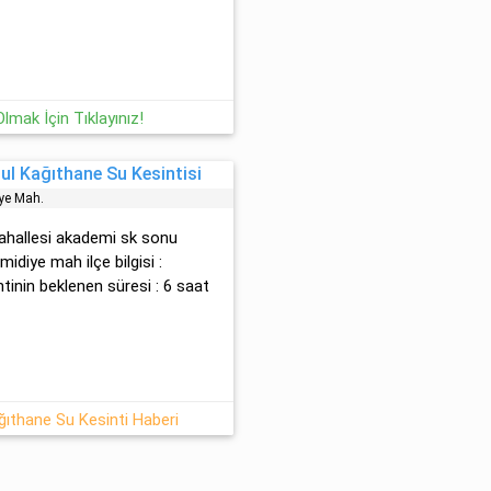
mak İçin Tıklayınız!
l Kağıthane Su Kesintisi
̇ye Mah.
mahallesi̇ akademi̇ sk sonu
i̇di̇ye mah ilçe bilgisi :
ntinin beklenen süresi : 6 saat
ıthane Su Kesinti Haberi