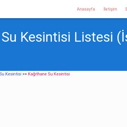
Anasayfa
İletişim
u Kesintisi Listesi (İ
Su Kesintisi
>>
Kağıthane Su Kesintisi