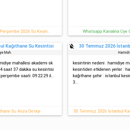
İstanbul-Kağıthane 06 Ağustos Perşembe 2026 Su Kesintisi
Whatsapp Kanalına Üye Ol
format_color_reset
l Kağıthane Su Kesintisi
30 Temmuz 2026 İstanbu
̇ye Mah.
Hami̇di
ami̇di̇ye mahallesi̇ akademi̇ sk
kesintinin nedeni : hami̇di̇ye 
 4 saat 37 dakika su kesintisi
kesintiden etkilenen yerler : ham
perşembe saati :09:22:29 il...
kağıthane şehir : istanbul kesi
3...
thane Su Arıza Detayı
30 Temmuz 2026 İstanbul Kağ