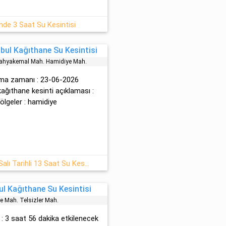
nde 3 Saat Su Kesintisi
bul Kağıthane Su Kesintisi
ahyakemal Mah. Hami̇di̇ye Mah.
lama zamanı : 23-06-2026
 kağıthane kesinti açıklaması :
geler : hami̇di̇ye
İstanbul Kağıthane 23-06-2026 Salı Tarihli 13 Saat Su Kesintisi
ul Kağıthane Su Kesintisi
e Mah. Telsi̇zler Mah.
i : 3 saat 56 dakika etkilenecek