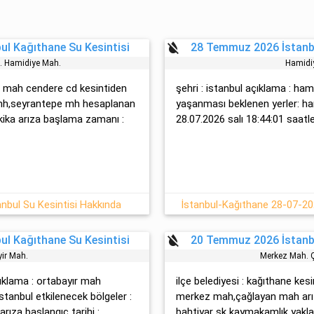
format_color_reset
l Kağıthane Su Kesintisi
28 Temmuz 2026 İstanbu
 Hami̇di̇ye Mah.
Hami̇di
̇ye mah cendere cd kesintiden
şehri : istanbul açıklama : hami
ye mh,seyrantepe mh hesaplanan
yaşanması beklenen yerler: ham
akika arıza başlama zamanı :
28.07.2026 salı 18:44:01 saatler
nbul Su Kesintisi Hakkında
İstanbul-Kağıthane 28-07-20
format_color_reset
l Kağıthane Su Kesintisi
20 Temmuz 2026 İstanbu
yir Mah.
Merkez Mah. 
ıklama : ortabayır mah
ilçe belediyesi : kağıthane kesi
 istanbul etkilenecek bölgeler :
merkez mah,çağlayan mah arı
arıza başlangıç tarihi :
bahti̇yar sk kaymakamlık yaklaş