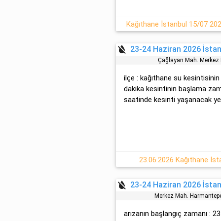
Kağıthane İstanbul 15/07 20
format_color_reset
23-24 Haziran 2026 İstan
Çağlayan Mah. Merkez 
ilçe : kağıthane su kesintisinin
dakika kesintinin başlama zama
saatinde kesinti yaşanacak yerle
23.06.2026 Kağıthane İst
format_color_reset
23-24 Haziran 2026 İstan
Merkez Mah. Harmantepe
arızanın başlangıç zamanı : 23