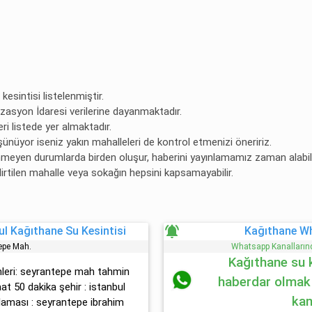
kesintisi listelenmiştir.
lizasyon İdaresi verilerine dayanmaktadır.
ri listede yer almaktadır.
şünüyor iseniz yakın mahalleleri de kontrol etmenizi öneririz.
enmeyen durumlarda birden oluşur, haberini yayınlamamız zaman alabili
lirtilen mahalle veya sokağın hepsini kapsamayabilir.
notifications_active
l Kağıthane Su Kesintisi
Kağıthane W
epe Mah.
Whatsapp Kanallarınd
Kağıthane su 
imleri: seyrantepe mah tahmin
haberdar olmak
aat 50 dakika şehir : istanbul
kan
aması : seyrantepe i̇brahi̇m