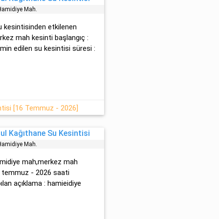
ami̇di̇ye Mah.
 su kesintisinden etkilenen
erkez mah kesinti başlangıç :
in edilen su kesintisi süresi :
ntisi [16 Temmuz - 2026]
l Kağıthane Su Kesintisi
ami̇di̇ye Mah.
ami̇di̇ye mah,merkez mah
0 temmuz - 2026 saati
lan açıklama : hami̇ei̇di̇ye