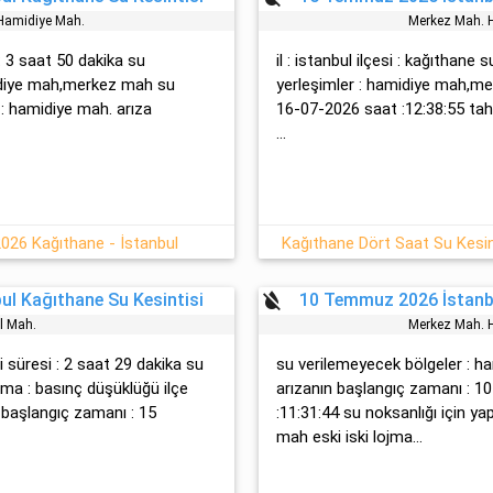
ami̇di̇ye Mah.
Merkez Mah. H
: 3 saat 50 dakika su
il : istanbul ilçesi : kağıthane
̇di̇ye mah,merkez mah su
yerleşimler : hami̇di̇ye mah,m
: hami̇di̇ye mah. arıza
16-07-2026 saat :12:38:55 tahm
...
2026 Kağıthane - İstanbul
Kağıthane Dört Saat Su Kesi
format_color_reset
l Kağıthane Su Kesintisi
10 Temmuz 2026 İstanbu
l Mah.
Merkez Mah. H
si süresi : 2 saat 29 dakika su
su verilemeyecek bölgeler : h
ma : basınç düşüklüğü ilçe
arızanın başlangıç zamanı : 1
n başlangıç zamanı : 15
:11:31:44 su noksanlığı için yapı
mah eski̇ i̇ski̇ lojma...