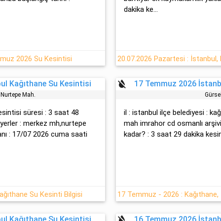
dakika ke...
muz 2026 Su Kesintisi
format_color_reset
l Kağıthane Su Kesintisi
17 Temmuz 2026 İstanbu
 Nurtepe Mah.
Gürse
esintisi süresi : 3 saat 48
il : istanbul ilçe belediyesi : k
 yerler : merkez mh,nurtepe
mah i̇mrahor cd osmanlı arşi̇vi
nı : 17/07 2026 cuma saati
kadar? : 3 saat 29 dakika kesin
ıthane Su Kesinti Bilgisi
format_color_reset
l Kağıthane Su Kesintisi
16 Temmuz 2026 İstanbu