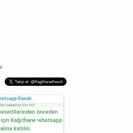
r.
hatsapp Kanalı
an Haberiniz Var mı?
kesintilerinden önceden
 için Kağıthane whatsapp
alına katılın.