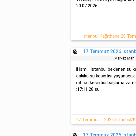
20.07.2026 ...
İstanbul Kağıthane 20 Tem
format_color_reset
17 Temmuz 2026 İstanbu
Merkez Mah.
il ismi : istanbul beklenen su k
dakika su kesintisi yaşanacak
mh su kesintisi başlama zama
:17:11:28 su...
17 Temmuz - 2026 İstanbul/Kağ
format_color_reset
17 Temmuz 2026 İstanbu