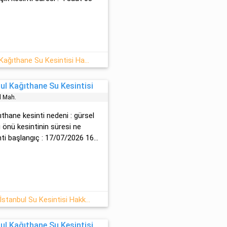
20.07.2026 Pazartesi : İstanbul, Kağıthane Su Kesintisi Hakkında
l Kağıthane Su Kesintisi
l Mah.
ağıthane kesinti nedeni : gürsel
̇ önü kesintinin süresi ne
ti başlangıç : 17/07/2026 16...
17 Temmuz - 2026 : Kağıthane, İstanbul Su Kesintisi Hakkında
l Kağıthane Su Kesintisi