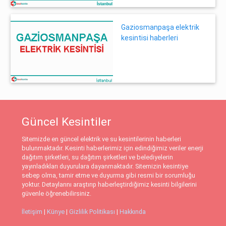
Gaziosmanpaşa elektrik
kesintisi haberleri
Güncel Kesintiler
Sitemizde en güncel elektrik ve su kesintilerinin haberleri
bulunmaktadır. Kesinti haberlerimiz için edindiğimiz veriler enerji
dağıtım şirketleri, su dağıtım şirketleri ve belediyelerin
yayınladıkları duyurulara dayanmaktadır. Sitemizin kesintiye
sebep olma, tamir etme ve duyurma gibi resmi bir sorumluğu
yoktur. Detaylarını araştırıp haberleştirdiğimiz kesinti bilgilerini
güvenle öğrenebilirsiniz.
İletişim
|
Künye
|
Gizlilik Politikası
|
Hakkında