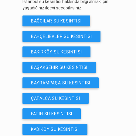
İstanbul su kesintisi hakkında bilgi almak için
yaşadığınız ilçeyi seçebilirsiniz.
BAĞCILAR SU KESINTISI
BAHÇELIEVLER SU KESINTISI
BAKIRKÖY SU KESINTISI
BAŞAKŞEHIR SU KESINTISI
BAYRAMPAŞA SU KESINTISI
ÇATALCA SU KESINTISI
FATIH SU KESINTISI
KADIKÖY SU KESINTISI