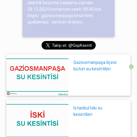
elektrik kesintisi başlama zamanı :
28.12.2024 cumartesi saati :09:00 ilçe
bilgisi : gaziosmanpaşa kesintinin
açıklaması : tamirat-önleyici...
Gaziosmanpaşa ilçesi
bütün su kesintileri
İstanbul İski su
kesintileri