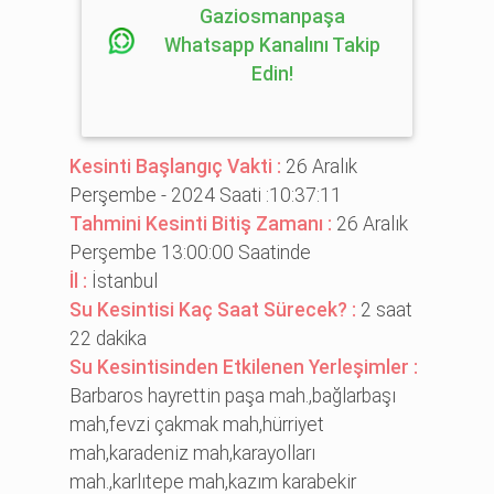
Gaziosmanpaşa
Whatsapp Kanalını Takip
Edin!
Kesinti Başlangıç Vakti :
26 Aralık
Perşembe - 2024 Saati :10:37:11
Tahmini Kesinti Bitiş Zamanı :
26 Aralık
Perşembe 13:00:00 Saatinde
İl :
İstanbul
Su Kesintisi Kaç Saat Sürecek? :
2 saat
22 dakika
Su Kesintisinden Etkilenen Yerleşimler :
Barbaros hayretti̇n paşa mah.,bağlarbaşı
mah,fevzi̇ çakmak mah,hürri̇yet
mah,karadeni̇z mah,karayolları
mah.,karlıtepe mah,kazım karabeki̇r