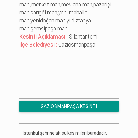
mah.,merkez mah,mevlana mah,pazari̇çi̇
mah,sarıgöl mah,yeni̇ mahalle
mah,yeni̇doğan mah,yıldıztabya
mah,şemsi̇paşa mah
Kesinti Açıklaması :
Si̇lahtar terfi̇
İlçe Belediyesi :
Gaziosmanpaşa
GAZIOSMANPAŞA KESINTI
HABERLERINE ÜCRETSIZ ABONE OL
İstanbul şehrine ait su kesintileri buradadır.