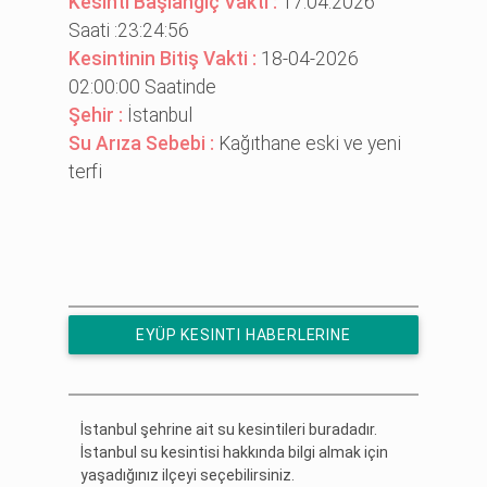
Kesinti Başlangıç Vakti :
17.04.2026
Saati :23:24:56
Kesintinin Bitiş Vakti :
18-04-2026
02:00:00 Saatinde
Şehir :
İstanbul
Su Arıza Sebebi :
Kağıthane eski̇ ve yeni̇
terfi̇
EYÜP KESINTI HABERLERINE
ÜCRETSIZ ABONE OL
İstanbul şehrine ait su kesintileri buradadır.
İstanbul su kesintisi hakkında bilgi almak için
yaşadığınız ilçeyi seçebilirsiniz.