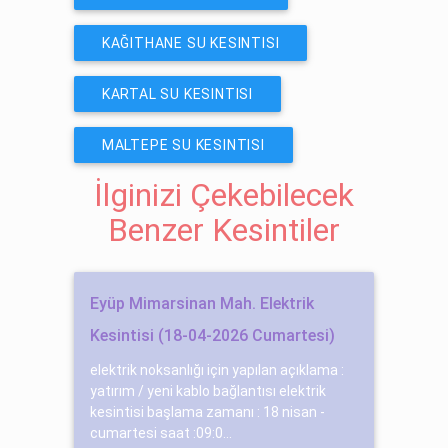
KAĞITHANE SU KESINTISI
KARTAL SU KESINTISI
MALTEPE SU KESINTISI
İlginizi Çekebilecek
Benzer Kesintiler
Eyüp Mimarsinan Mah. Elektrik
Kesintisi (18-04-2026 Cumartesi)
elektrik noksanlığı için yapılan açıklama :
yatırım / yeni kablo bağlantısı elektrik
kesintisi başlama zamanı : 18 nisan -
cumartesi saat :09:0...