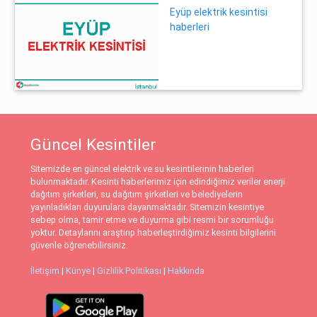
Eyüp elektrik kesintisi
haberleri
Güncel Kesintiler
Sitemizde en güncel elektrik ve su kesintilerinin haberleri
bulunmaktadır. Kesinti haberlerimiz için edindiğimiz veriler enerji
dağıtım şirketleri, su dağıtım şirketleri ve belediyelerin
yayınladıkları duyurulara dayanmaktadır. Sitemizin kesintiye
sebep olma, tamir etme ve duyurma gibi resmi bir sorumluğu
yoktur. Detaylarını araştırıp haberleştirdiğimiz kesinti bilgilerini
güvenle öğrenebilirsiniz.
İletişim
|
Künye
|
Gizlilik Politikası
|
Hakkında