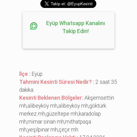
Eyüp Whatsapp Kanalını
Takip Edin!
İlçe :
Eyüp
Tahmini Kesinti Süresi Nedir? :
2 saat 35
dakika
Kesinti Beklenen Bölgeler:
Akşemsetti̇n
mh,ali̇beyköy mh,ali̇beyköy mh,göktürk
merkez mh,güzeltepe mh,karadolap
mh,mi̇mar si̇nan mh,mi̇thatpaşa
mh,yeşi̇lpınar mh,çırçır mh