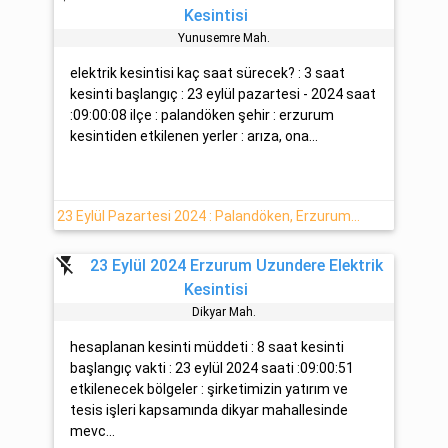
Kesintisi
Yunusemre Mah.
elektrik kesintisi kaç saat sürecek? : 3 saat
kesinti başlangıç : 23 eylül pazartesi - 2024 saat
:09:00:08 ilçe : palandöken şehir : erzurum
kesintiden etkilenen yerler : arıza, ona...
23 Eylül Pazartesi 2024 : Palandöken, Erzurum Elektrik Kesintisi Yapılacaktır
flash_off
23 Eylül 2024 Erzurum Uzundere Elektrik
Kesintisi
Di̇kyar Mah.
hesaplanan kesinti müddeti : 8 saat kesinti
başlangıç vakti : 23 eylül 2024 saati :09:00:51
etkilenecek bölgeler : şirketimizin yatırım ve
tesis işleri kapsamında dikyar mahallesinde
mevc...