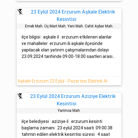
flash_off
23 Eylül 2024 Erzurum Aşkale Elektrik
Kesintisi
Emek Mah. Üç Mart Mah. Yeni̇ Mah. Cahi̇t Aybar Mah.
ilçe bilgisi : aşkale il : erzurum etkilenen alanlar
ve mahalleler: erzurum ili aşkale ilçesinde
yapılacak olan yatırım çalışmalarından dolayı
23.09.2024 tarihinde 09.00-18.00 saatleri arası...
Aşkale Erzurum 23 Eylül - Pazartesi Elektrik Arızası Hakkında Detaylar
flash_off
23 Eylül 2024 Erzurum Aziziye Elektrik
Kesintisi
Yarimca Mah.
ilçe belediyesi : aziziye il : erzurum kesinti
başlama zamanı : 23 eylül 2024 saati :09:00:38
tahmin edilen elektrik kesintisi süresi : 4 saat