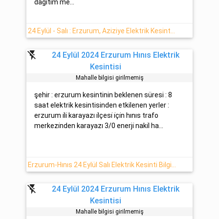
dağıtım me...
24 Eylül - Salı : Erzurum, Aziziye Elektrik Kesintisi Haberi
flash_off
24 Eylül 2024 Erzurum Hınıs Elektrik
Kesintisi
Mahalle bilgisi girilmemiş
şehir : erzurum kesintinin beklenen süresi : 8
saat elektrik kesintisinden etkilenen yerler :
erzurum i̇li̇ karayazı i̇lçesi̇ i̇çi̇n hınıs trafo
merkezi̇nden karayazı 3/0 enerji̇ naki̇l ha...
Erzurum-Hınıs 24 Eylül Salı Elektrik Kesinti Bilgisi
flash_off
24 Eylül 2024 Erzurum Hınıs Elektrik
Kesintisi
Mahalle bilgisi girilmemiş