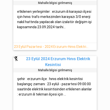
Mahalle bilgisi girilmemiş
etkilenen yerleşimler : erzurum i̇li̇ karayazı i̇lçesi̇
i̇çi̇n hınıs trafo merkezi̇nden karayazı 3/0 enerji̇
naki̇l hattında yapılacak olan i̇zalatör deği̇şi̇m i̇şi̇
kapsamında 23.09.2024 tari̇hi̇...
23 Eylül Pazartesi - 2024 Erzurum-Hınıs Elektrik Kesintisi Haberi
flash_off
23 Eylül 2024 Erzurum Hınıs Elektrik
Kesintisi
Mahalle bilgisi girilmemiş
şehir : erzurum ilçe : hınıs elektrik kesintisi
başlangıç zamanı : 23 eylül - pazartesi 09:00:00
saatinde elektrik kesintisinden etkilenen alanlar
: erzurum i̇li̇ tekman i̇lçesi̇ i̇çi̇n ...