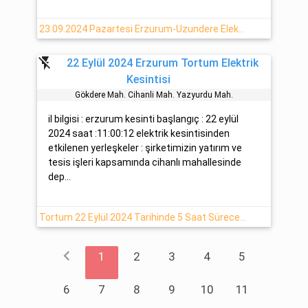
23.09.2024 Pazartesi Erzurum-Uzundere Elektrik Arızası
flash_off
22 Eylül 2024 Erzurum Tortum Elektrik
Kesintisi
Gökdere Mah. Ci̇hanli Mah. Yazyurdu Mah.
il bilgisi : erzurum kesinti başlangıç : 22 eylül
2024 saat :11:00:12 elektrik kesintisinden
etkilenen yerleşkeler : şirketimizin yatırım ve
tesis işleri kapsamında cihanlı mahallesinde
dep...
Tortum 22 Eylül 2024 Tarihinde 5 Saat Sürecek Elektrik Kesintisi Yaşanacaktır
chevron_left
1
2
3
4
5
6
7
8
9
10
11