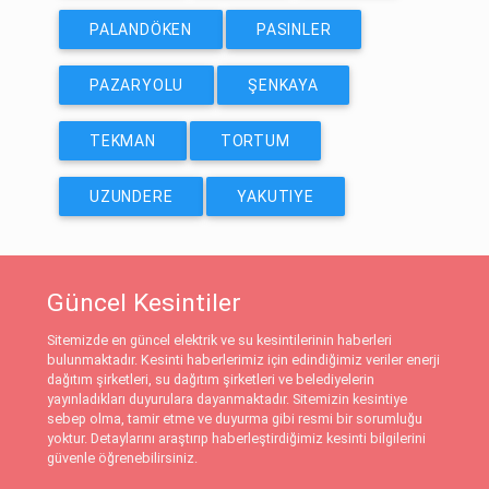
PALANDÖKEN
PASINLER
PAZARYOLU
ŞENKAYA
TEKMAN
TORTUM
UZUNDERE
YAKUTIYE
Güncel Kesintiler
Sitemizde en güncel elektrik ve su kesintilerinin haberleri
bulunmaktadır. Kesinti haberlerimiz için edindiğimiz veriler enerji
dağıtım şirketleri, su dağıtım şirketleri ve belediyelerin
yayınladıkları duyurulara dayanmaktadır. Sitemizin kesintiye
sebep olma, tamir etme ve duyurma gibi resmi bir sorumluğu
yoktur. Detaylarını araştırıp haberleştirdiğimiz kesinti bilgilerini
güvenle öğrenebilirsiniz.