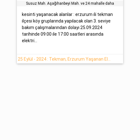
Susuz Mah. Aşağihanbeyi̇ Mah. ve 24 mahalle daha
kesinti yaşanacak alanlar : erzurum i̇li̇ tekman
i̇lçesi̇ köy gruplarında yapılacak olan 3. sevi̇ye
bakım çalışmalarından dolayı 25.09.2024
tari̇hi̇nde 09:00 i̇le 17:00 saatleri̇ arasında
elektri̇...
25 Eylül - 2024 : Tekman, Erzurum Yaşanan Elektrik Kesintisi Hakkında