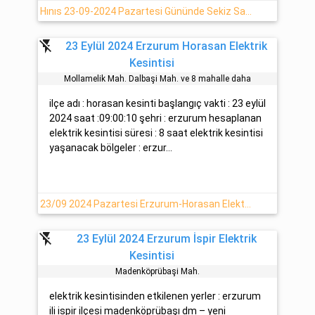
Hınıs 23-09-2024 Pazartesi Gününde Sekiz Saat Elektrik Kesintisi
flash_off
23 Eylül 2024 Erzurum Horasan Elektrik
Kesintisi
Mollameli̇k Mah. Dalbaşi Mah. ve 8 mahalle daha
ilçe adı : horasan kesinti başlangıç vakti : 23 eylül
2024 saat :09:00:10 şehri : erzurum hesaplanan
elektrik kesintisi süresi : 8 saat elektrik kesintisi
yaşanacak bölgeler : erzur...
23/09 2024 Pazartesi Erzurum-Horasan Elektrik Kesinti Detayı
flash_off
23 Eylül 2024 Erzurum İspir Elektrik
Kesintisi
Madenköprübaşi Mah.
elektrik kesintisinden etkilenen yerler : erzurum
ili ispir ilçesi madenköprübaşı dm – yeni