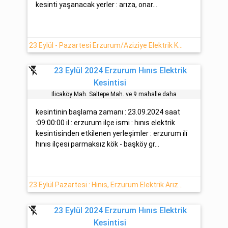
kesinti yaşanacak yerler : arıza, onar...
23 Eylül - Pazartesi Erzurum/Aziziye Elektrik Kesinti Bilgisi
flash_off
23 Eylül 2024 Erzurum Hınıs Elektrik
Kesintisi
Ilicaköy Mah. Saltepe Mah. ve 9 mahalle daha
kesintinin başlama zamanı : 23.09.2024 saat
:09:00:00 il : erzurum ilçe ismi : hınıs elektrik
kesintisinden etkilenen yerleşimler : erzurum i̇li̇
hınıs i̇lçesi̇ parmaksız kök - başköy gr...
23 Eylül Pazartesi : Hınıs, Erzurum Elektrik Arıza Detayı
flash_off
23 Eylül 2024 Erzurum Hınıs Elektrik
Kesintisi