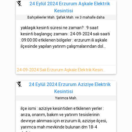
flash_off
24 Eylül 2024 Erzurum Aşkale Elektrik
Kesintisi
Bahçeli̇evler Mah. Şafak Mah. ve 3 mahalle daha
yaklaşık kesinti süresi ne zaman? : 9 saat
kesinti başlangıç zamanı : 24-09-2024 salı saati
:09:00:00 etkilenen bölgeler : erzurum ili aşkale
ilçesinde yapılan yatırım çalışmalarından dol...
24-09-2024 Salı Erzurum Aşkale Elektrik Kesinti Haberi
flash_off
24 Eylül 2024 Erzurum Aziziye Elektrik
Kesintisi
Yarimca Mah.
ilçe ismi : aziziye kesintiden etkilenen yerler :
arıza, onarım, bakım ve yatırım tesislerinin
devreye alınması için erzurum ili, aziziye ilçesi,
yarımca mah mevkinde bulunan dm 18-4