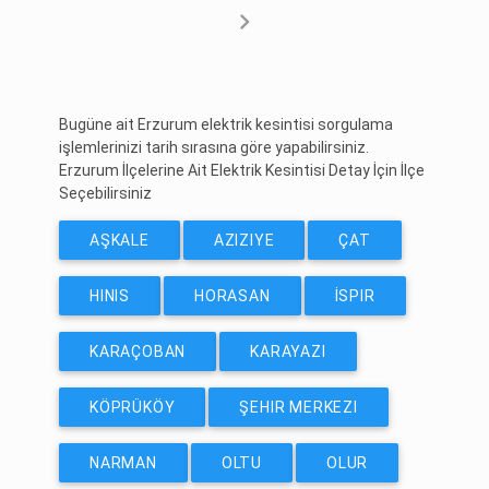
chevron_right
Bugüne ait Erzurum elektrik kesintisi sorgulama
işlemlerinizi tarih sırasına göre yapabilirsiniz.
Erzurum İlçelerine Ait Elektrik Kesintisi Detay İçin İlçe
Seçebilirsiniz
AŞKALE
AZIZIYE
ÇAT
HINIS
HORASAN
İSPIR
KARAÇOBAN
KARAYAZI
KÖPRÜKÖY
ŞEHIR MERKEZI
NARMAN
OLTU
OLUR