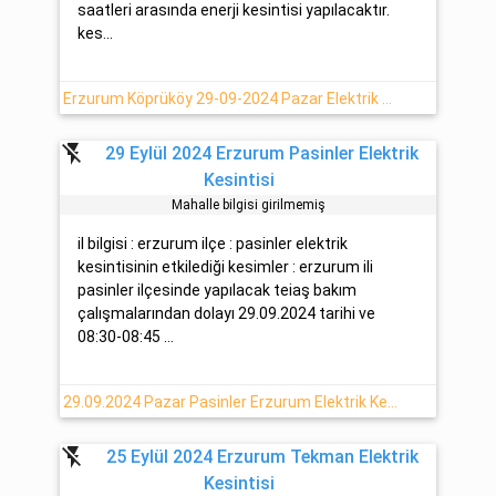
saatleri arasında enerji kesintisi yapılacaktır.
kes...
Erzurum Köprüköy 29-09-2024 Pazar Elektrik Kesintisi Hakkında Detaylar
flash_off
29 Eylül 2024 Erzurum Pasinler Elektrik
Kesintisi
Mahalle bilgisi girilmemiş
il bilgisi : erzurum ilçe : pasinler elektrik
kesintisinin etkilediği kesimler : erzurum ili
pasinler ilçesinde yapılacak teiaş bakım
çalışmalarından dolayı 29.09.2024 tarihi ve
08:30-08:45 ...
29.09.2024 Pazar Pasinler Erzurum Elektrik Kesintisi Planlanmaktadır
flash_off
25 Eylül 2024 Erzurum Tekman Elektrik
Kesintisi