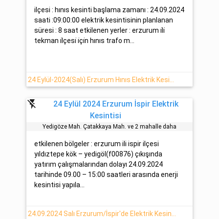
ilçesi : hınıs kesinti başlama zamanı : 24.09.2024
saati :09:00:00 elektrik kesintisinin planlanan
süresi : 8 saat etkilenen yerler : erzurum i̇li̇
tekman i̇lçesi̇ i̇çi̇n hınıs trafo m...
24 Eylül-2024(Salı) Erzurum Hınıs Elektrik Kesintisi
flash_off
24 Eylül 2024 Erzurum İspir Elektrik
Kesintisi
Yedi̇göze Mah. Çatakkaya Mah. ve 2 mahalle daha
etkilenen bölgeler : erzurum ili ispir ilçesi
yıldıztepe kök – yedigöl(f00876) çıkışında
yatırım çalışmalarından dolayı 24.09.2024
tarihinde 09.00 – 15:00 saatleri arasında enerji
kesintisi yapıla...
24.09.2024 Salı Erzurum/İspir'de Elektrik Kesintisi Planlanmaktadır