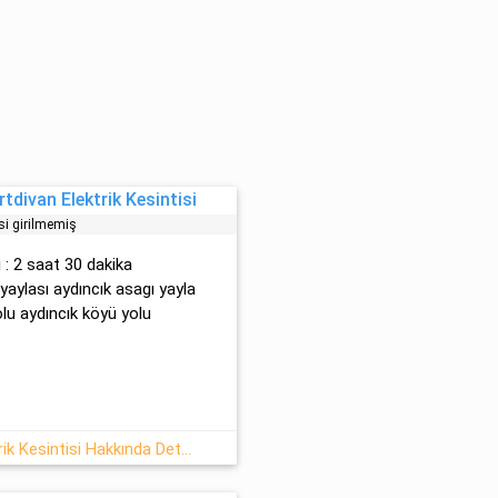
tdivan Elektrik Kesintisi
si girilmemiş
i : 2 saat 30 dakika
 yaylası aydıncık asagı yayla
olu aydıncık köyü yolu
15.05.2026 Dörtdivan/Bolu Elektrik Kesintisi Hakkında Detaylar