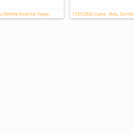
15-05-2026 Cuma Dörtdivan Bolu Elektrik Kesintisi Yaşanacaktır
15.05.2026 Cuma : Bolu, Dörtdiv