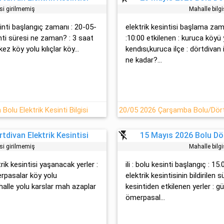
isi girilmemiş
Mahalle bilgi
esinti başlangıç zamanı : 20-05-
elektrik kesintisi başlama zam
nti süresi ne zaman? : 3 saat
:10:00 etkilenen : kuruca köyü
kez köy yolu kılıçlar köy...
kendısı,kuruca ilçe : dörtdivan i
ne kadar?...
olu Elektrik Kesinti Bilgisi
flash_off
tdivan Elektrik Kesintisi
15 Mayıs 2026 Bolu Dör
isi girilmemiş
Mahalle bilgi
trik kesintisi yaşanacak yerler :
ili : bolu kesinti başlangıç : 
rpasalar köy yolu
elektrik kesintisinin bildirilen 
alle yolu karslar mah azaplar
kesintiden etkilenen yerler : 
ömerpasal...