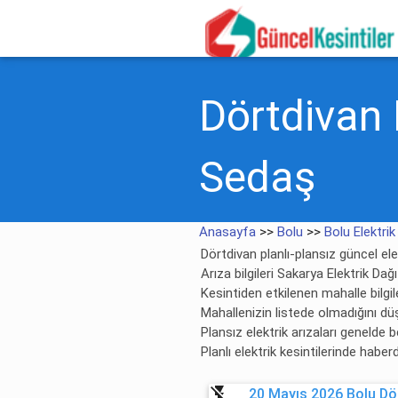
Dörtdivan E
Sedaş
Anasayfa
>>
Bolu
>>
Bolu Elektrik
Dörtdivan planlı-plansız güncel elek
Arıza bilgileri Sakarya Elektrik Dağ
Kesintiden etkilenen mahalle bilgile
Mahallenizin listede olmadığını dü
Plansız elektrik arızaları genelde
Planlı elektrik kesintilerinde habe
flash_off
20 Mayıs 2026 Bolu Dör