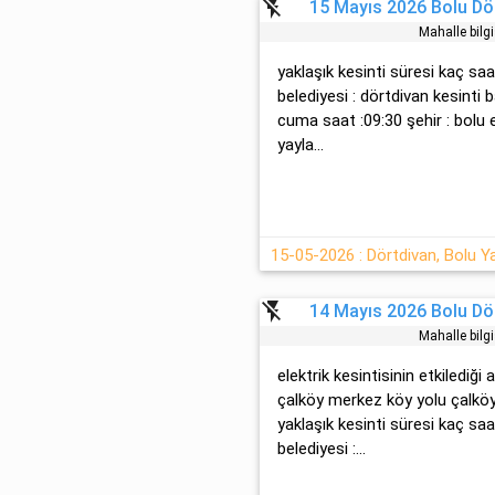
flash_off
15 Mayıs 2026 Bolu Dör
Mahalle bilg
yaklaşık kesinti süresi kaç saa
belediyesi : dörtdivan kesinti 
cuma saat :09:30 şehir : bolu e
yayla...
15-05-2026 : Dörtdivan, Bolu Ya
flash_off
14 Mayıs 2026 Bolu Dör
Mahalle bilg
elektrik kesintisinin etkilediği 
çalköy merkez köy yolu çalköy
yaklaşık kesinti süresi kaç saa
belediyesi :...