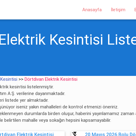
Anasayfa
İletişim
lektrik Kesintisi Liste
 Kesintisi
>>
Dörtdivan Elektrik Kesintisi
trik kesintisi listelenmiştir.
ıtım A.Ş. verilerine dayanmaktadır.
ri listede yer almaktadır.
şünüyor iseniz yakın mahalleleri de kontrol etmenizi öneririz.
 beklenmeyen durumlarda birden oluşur, haberini yayınlamamız zaman al
rde belirtilen mahalle veya sokağın hepsini kapsamayabilir.
flash_off
tdivan Elektrik Kesintisi
20 Mayıs 2026 Bolu Dör