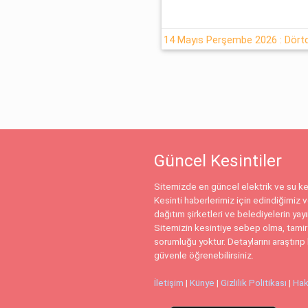
Güncel Kesintiler
Sitemizde en güncel elektrik ve su kes
Kesinti haberlerimiz için edindiğimiz ve
dağıtım şirketleri ve belediyelerin yay
Sitemizin kesintiye sebep olma, tamir
sorumluğu yoktur. Detaylarını araştırıp 
güvenle öğrenebilirsiniz.
İletişim
|
Künye
|
Gizlilik Politikası
|
Hak