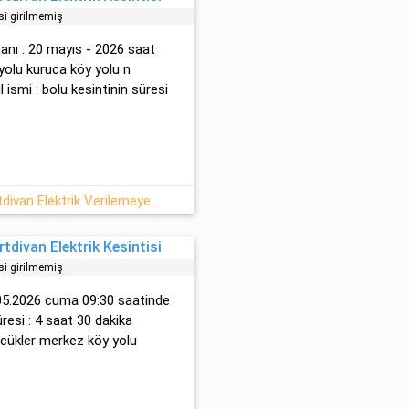
si girilmemiş
anı : 20 mayıs - 2026 saat
 yolu kuruca köy yolu n
l ismi : bolu kesintinin süresi
20/05 2026 Çarşamba Bolu/Dörtdivan Elektrik Verilemeyecektir
tdivan Elektrik Kesintisi
si girilmemiş
15.05.2026 cuma 09:30 saatinde
süresi : 4 saat 30 dakika
gücükler merkez köy yolu