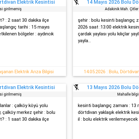
flash_off
tdivan Elektrik Kesintisi
14 Mayıs 2026 Bolu Dör
isi girilmemiş
Adakinik Mah. Çi̇tler
t? : 2 saat 30 dakika ilçe
şehir : bolu kesinti başlangı
başlangıç tarihi : 15 mayıs
2026 saat :13:00 elektrik kesin
tkilenen bölgeler : aydıncık
çardak yaylası yolu kılıçlar ya
yayla...
şanan Elektrik Arıza Bilgisi
14.05.2026 : Bolu, Dörtdivan
flash_off
tdivan Elektrik Kesintisi
13 Mayıs 2026 Bolu Dör
isi girilmemiş
Mahalle bilgi
alanlar : çalköy köyü yolu
kesinti başlangıç zamanı : 13 m
, çalköy merkez şehir : bolu
dörtdivan yaklaşık elektrik kes
t? : 1 saat 30 dakika ilçe
il : bolu elektrik verilemeyecek