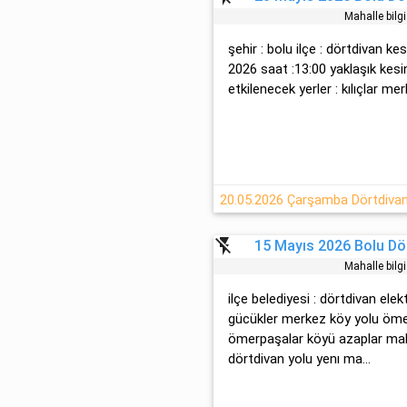
Mahalle bilg
şehir : bolu ilçe : dörtdivan k
2026 saat :13:00 yaklaşık kesi
etkilenecek yerler : kılıçlar mer
20.05.2026 Çarşamba Dörtdivan B
flash_off
15 Mayıs 2026 Bolu Dör
Mahalle bilg
ilçe belediyesi : dörtdivan elek
gücükler merkez köy yolu öme
ömerpaşalar köyü azaplar mah
dörtdi̇van yolu yenı ma...