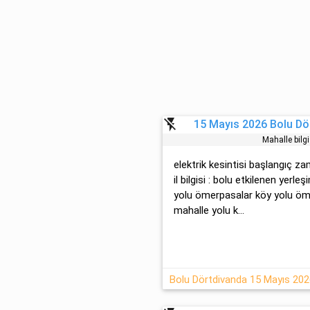
flash_off
15 Mayıs 2026 Bolu Dör
Mahalle bilg
elektrik kesintisi başlangıç z
il bilgisi : bolu etkilenen yerl
yolu ömerpasalar köy yolu öm
mahalle yolu k...
Bolu Dörtdivanda 15 Mayıs 2026