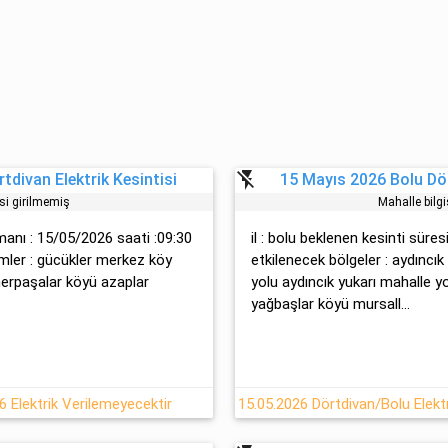
flash_off
tdivan Elektrik Kesintisi
15 Mayıs 2026 Bolu Dör
isi girilmemiş
Mahalle bilgi
amanı : 15/05/2026 saati :09:30
il : bolu beklenen kesinti süres
eşimler : gücükler merkez köy
etkilenecek bölgeler : aydıncık
erpaşalar köyü azaplar
yolu aydıncık yukarı mahalle y
yağbaşlar köyü mursall...
 Elektrik Verilemeyecektir