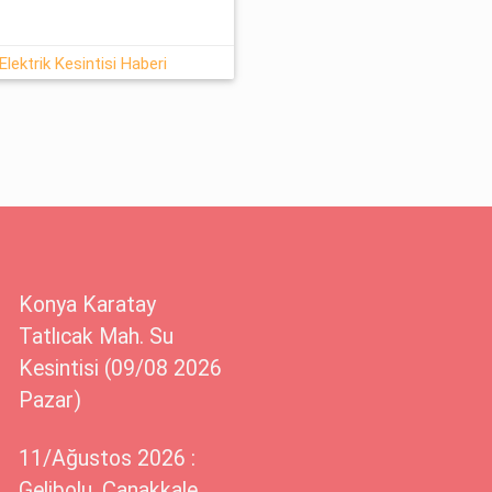
lektrik Kesintisi Haberi
Konya Karatay
Tatlıcak Mah. Su
Kesintisi (09/08 2026
Pazar)
11/Ağustos 2026 :
Gelibolu, Çanakkale