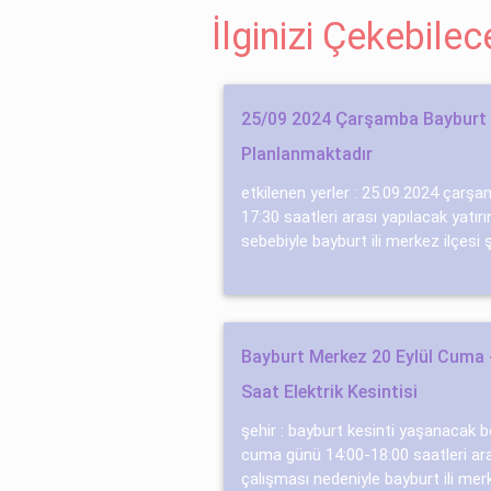
İlginizi Çekebile
25/09 2024 Çarşamba Bayburt E
Planlanmaktadır
etkilenen yerler : 25.09.2024 çarş
17:30 saatleri arası yapılacak yatır
sebebiyle bayburt ili merkez ilçesi 
Bayburt Merkez 20 Eylül Cuma -
Saat Elektrik Kesintisi
şehir : bayburt kesinti yaşanacak b
cuma günü 14:00-18:00 saatleri ar
çalışması nedeniyle bayburt ili merk