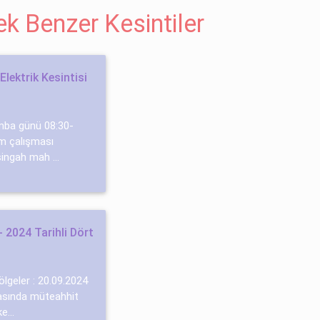
cek Benzer Kesintiler
lektrik Kesintisi
amba günü 08:30-
ım çalışması
şingah mah ...
 2024 Tarihli Dört
ölgeler : 20.09.2024
asında müteahhit
e...