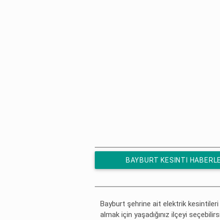
BAYBURT KESINTI HABERL
ÜCRETSIZ ABONE OL
Bayburt şehrine ait elektrik kesintileri
almak için yaşadığınız ilçeyi seçebilirs