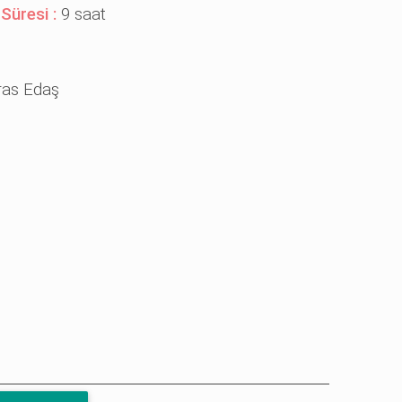
 Süresi :
9 saat
ras Edaş