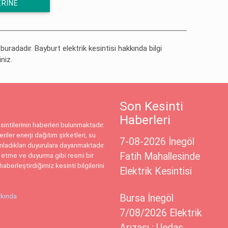
ERINE
 buradadır. Bayburt elektrik kesintisi hakkında bilgi
iniz.
Son Kesinti
Haberleri
intilerinin haberleri bulunmaktadır.
riler enerji dağıtım şirketleri, su
7-08-2026 İnegöl
ınladıkları duyurulara dayanmaktadır.
Fatih Mahallesinde
 etme ve duyurma gibi resmi bir
haberleştirdiğimiz kesinti bilgilerini
Elektrik Kesintisi
kında
Bursa İnegöl
7/08/2026 Elektrik
Arızası : Uedaş