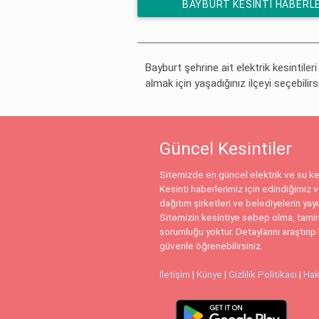
BAYBURT KESINTI HABERL
ÜCRETSIZ ABONE OL
Bayburt şehrine ait elektrik kesintileri
almak için yaşadığınız ilçeyi seçebilirs
Güncel Kesintiler
Sitemizde en güncel elektrik ve su kes
Kesinti haberlerimiz için edindiğimiz ve
dağıtım şirketleri ve belediyelerin yay
Sitemizin kesintiye sebep olma, tamir
sorumluğu yoktur. Detaylarını araştırıp 
güvenle öğrenebilirsiniz.
İletişim
|
Künye
|
Gizlilik Politikası
|
Hak