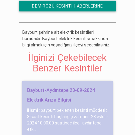
DEMIRÖZÜ KESINTI HABERLERINE
ÜCRETSIZ ABONE OL
Bayburt şehrine ait elektrik kesintileri
buradadır. Bayburt elektrik kesintisi hakkında
bilgi almak için yaşadığınız ilçeyi seçebilirsiniz.
İlginizi Çekebilecek
Benzer Kesintiler
Bayburt-Aydıntepe 23-09-2024
Elektrik Arıza Bilgisi
il ismi : bayburt beklenen kesinti müddeti :
8 saat kesinti başlangıç zamanı : 23 eylül -
2024 10:00:00 saatinde ilçe : aydıntepe
etk...