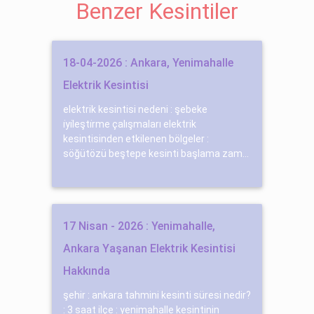
Benzer Kesintiler
18-04-2026 : Ankara, Yenimahalle
Elektrik Kesintisi
elektrik kesintisi nedeni : şebeke
i̇yi̇leşti̇rme çalışmaları elektrik
kesintisinden etkilenen bölgeler :
söğütözü beştepe kesinti başlama zam...
17 Nisan - 2026 : Yenimahalle,
Ankara Yaşanan Elektrik Kesintisi
Hakkında
şehir : ankara tahmini kesinti süresi nedir?
: 3 saat ilçe : yenimahalle kesintinin