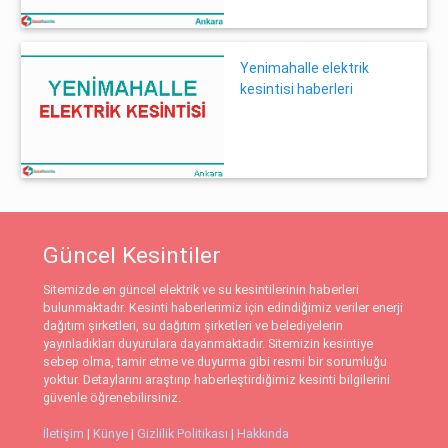
Yenimahalle elektrik
kesintisi haberleri
Güncel Kesintiler
Sitemizde en güncel elektrik ve su kesintilerinin haberleri
bulunmaktadır. Kesinti haberlerimiz için edindiğimiz veriler enerji
dağıtım şirketleri, su dağıtım şirketleri ve belediyelerin
yayınladıkları duyurulara dayanmaktadır. Sitemizin kesintiye
sebep olma, tamir etme ve duyurma gibi resmi bir sorumluğu
yoktur. Detaylarını araştırıp haberleştirdiğimiz kesinti bilgilerini
güvenle öğrenebilirsiniz.
İletişim
|
Künye
|
Gizlilik Politikası
|
Hakkında