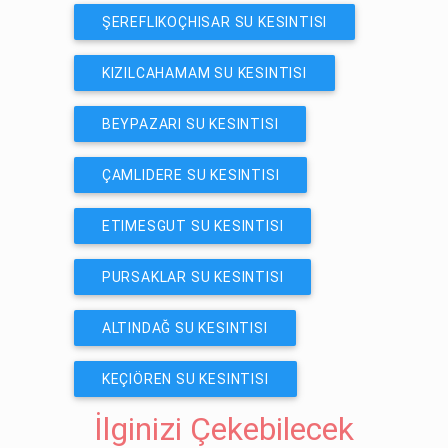
ŞEREFLIKOÇHISAR SU KESINTISI
KIZILCAHAMAM SU KESINTISI
BEYPAZARI SU KESINTISI
ÇAMLIDERE SU KESINTISI
ETIMESGUT SU KESINTISI
PURSAKLAR SU KESINTISI
ALTINDAĞ SU KESINTISI
KEÇIÖREN SU KESINTISI
İlginizi Çekebilecek