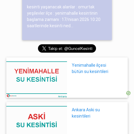
kesinti yaşanacak alanlar : omurtak
yeşi̇levler ilçe : yenimahalle kesintinin
başlama zamanı : 17/nisan 2026 10:20
saatlerinde kesinti ned...
Yenimahalle ilçesi
bütün su kesintileri
Ankara Aski su
kesintileri