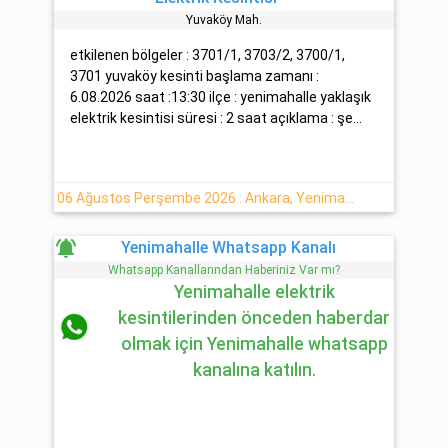
Yuvaköy Mah.
etkilenen bölgeler : 3701/1, 3703/2, 3700/1,
3701 yuvaköy kesinti başlama zamanı :
6.08.2026 saat :13:30 ilçe : yenimahalle yaklaşık
elektrik kesintisi süresi : 2 saat açıklama : şe...
06 Ağustos Perşembe 2026 : Ankara, Yenimahalle Yaşanan Elektrik Arıza Bilgisi
notifications_active
Yenimahalle Whatsapp Kanalı
Whatsapp Kanallarından Haberiniz Var mı?
Yenimahalle elektrik
kesintilerinden önceden haberdar
olmak için Yenimahalle whatsapp
kanalına katılın.