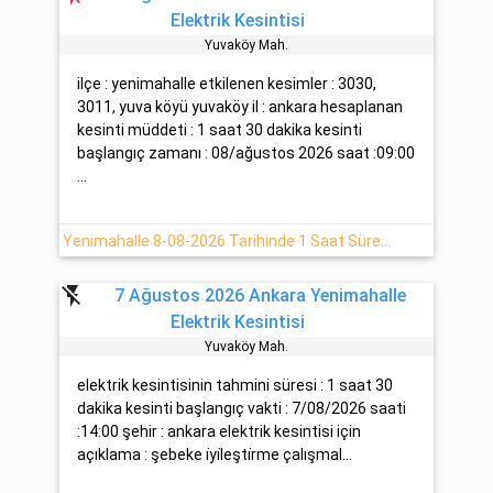
Elektrik Kesintisi
Yuvaköy Mah.
ilçe : yenimahalle etkilenen kesimler : 3030,
3011, yuva köyü yuvaköy il : ankara hesaplanan
kesinti müddeti : 1 saat 30 dakika kesinti
başlangıç zamanı : 08/ağustos 2026 saat :09:00
...
Yenimahalle 8-08-2026 Tarihinde 1 Saat Sürecek Elektrik Kesintisi
flash_off
7 Ağustos 2026 Ankara Yenimahalle
Elektrik Kesintisi
Yuvaköy Mah.
elektrik kesintisinin tahmini süresi : 1 saat 30
dakika kesinti başlangıç vakti : 7/08/2026 saati
:14:00 şehir : ankara elektrik kesintisi için
açıklama : şebeke i̇yi̇leşti̇rme çalışmal...