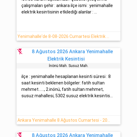
çalışmaları şehir : ankara ilçe ismi : yenimahalle
elektrik kesintisinin etkilediği alanlar : ...
Yenimahalle'de 8-08-2026 Cumartesi Elektrik Kesinti Haberi
flash_off
8 Ağustos 2026 Ankara Yenimahalle
Elektrik Kesintisi
İnönü Mah. Susuz Mah.
ilçe : yenimahalle hesaplanan kesinti süresi : 8
saat kesinti beklenen bölgeler: fati̇h sultan
mehmet......, 2.inönü, fati̇h sultan mehmet,
susuz mahallesi̇, 5302 susuz elektrik kesintis...
Ankara Yenimahalle 8 Ağustos Cumartesi - 2026 Elektrik Kesinti Detayı
flash_off
8 Ağustos 2026 Ankara Yenimahalle