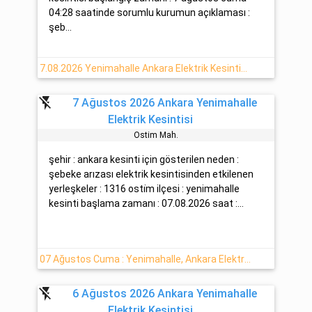
04:28 saatinde sorumlu kurumun açıklaması :
şeb...
7.08.2026 Yenimahalle Ankara Elektrik Kesintisi Hakkında Açıklamalar
flash_off
7 Ağustos 2026 Ankara Yenimahalle
Elektrik Kesintisi
Osti̇m Mah.
şehir : ankara kesinti için gösterilen neden :
şebeke arızası elektrik kesintisinden etkilenen
yerleşkeler : 1316 osti̇m ilçesi : yenimahalle
kesinti başlama zamanı : 07.08.2026 saat :...
07 Ağustos Cuma : Yenimahalle, Ankara Elektrik Arızası Hakkında Detaylar
flash_off
6 Ağustos 2026 Ankara Yenimahalle
Elektrik Kesintisi