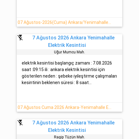
07 Ağustos-2026(Cuma) Ankara/Yenimahalle Elektrik Arızası Hakkında Detaylar
flash_off
7 Ağustos 2026 Ankara Yenimahalle
Elektrik Kesintisi
Uğur Mumcu Mah.
elektrik kesintisi başlangıç zamanı : 7.08.2026
saat :09:15 ili : ankara elektrik kesintisi için
gösterilen neden : şebeke i̇yi̇leşti̇rme çalışmaları
kesintinin beklenen süresi : 8 saat...
07 Ağustos Cuma 2026 Ankara-Yenimahalle Elektrik Kesintisi Var
flash_off
7 Ağustos 2026 Ankara Yenimahalle
Elektrik Kesintisi
Ragip Tüzün Mah.