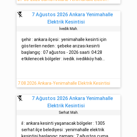
flash_off
7 Ağustos 2026 Ankara Yenimahalle
Elektrik Kesintisi
İvedi̇k Mah.
şehir : ankara ilçesi : yenimahalle kesinti için
gösterilen neden : şebeke arızası kesinti
başlangıç : 07 ağustos - 2026 saati :04:28
etkilenecek bölgeler : ivedi̇k. i̇vedi̇kköy hab...
7.08.2026 Ankara-Yenimahalle Elektrik Kesintisi
flash_off
7 Ağustos 2026 Ankara Yenimahalle
Elektrik Kesintisi
Serhat Mah.
il : ankara kesinti yaşanacak bölgeler : 1305
serhat ilçe belediyesi : yenimahalle elektrik
kesintisi başlangıç zamanı : 7 ağustos cuma