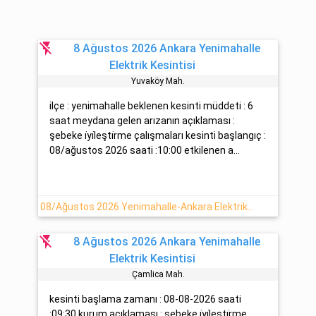
flash_off
8 Ağustos 2026 Ankara Yenimahalle
Elektrik Kesintisi
Yuvaköy Mah.
ilçe : yenimahalle beklenen kesinti müddeti : 6
saat meydana gelen arızanın açıklaması :
şebeke i̇yi̇leşti̇rme çalışmaları kesinti başlangıç :
08/ağustos 2026 saati :10:00 etkilenen a...
08/Ağustos 2026 Yenimahalle-Ankara Elektrik Arıza Detayı
flash_off
8 Ağustos 2026 Ankara Yenimahalle
Elektrik Kesintisi
Çamlica Mah.
kesinti başlama zamanı : 08-08-2026 saati
:09:30 kurum açıklaması : şebeke i̇yi̇leşti̇rme