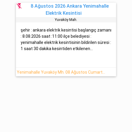
flash_off
8 Ağustos 2026 Ankara Yenimahalle
Elektrik Kesintisi
Yuvaköy Mah.
şehir : ankara elektrik kesintisi başlangıç zamanı
: 8.08.2026 saat :11:00 ilçe belediyesi :
yenimahalle elektrik kesintisinin bildirilen süresi :
1 saat 30 dakika kesintiden etkilenen...
Yenimahalle Yuvaköy Mh. 08 Ağustos Cumartesi - 2026 Tarihli Elektrik Arızası