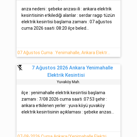
arıza nedeni : şebeke arızası ili : ankara elektrik
kesintisinin etkilediği alanlar : serdar ragıp tüzün
elektrik kesintisi başlama zamanı : 07 ağustos
cuma 2026 saati :08:20 ilçe beled...
07 Ağustos Cuma : Yenimahalle, Ankara Elektrik Kesintisi Haberi
flash_off
7 Ağustos 2026 Ankara Yenimahalle
Elektrik Kesintisi
Yuvaköy Mah.
ilçe : yenimahalle elektrik kesintisi başlama
zamanı : 7/08 2026 cuma saati :07:53 şehir :
ankara etkilenen yerler : yuva köyü yuvaköy
elektrik kesintisinin açıklaması : şebeke arızas...
07-08-2026 Cuma Ankara/Yenimahalle Elektrik Arızası Hakkında Detaylar