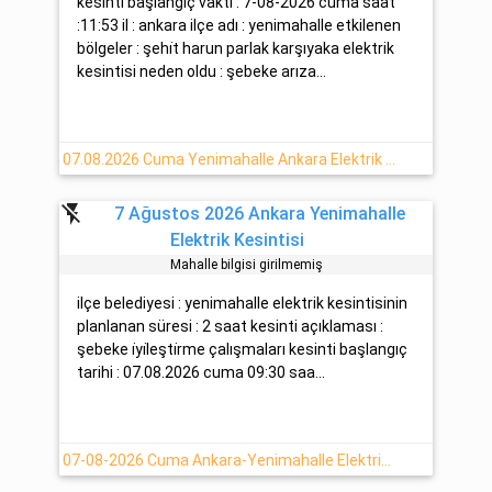
kesinti başlangıç vakti : 7-08-2026 cuma saat
:11:53 il : ankara ilçe adı : yenimahalle etkilenen
bölgeler : şehi̇t harun parlak karşıyaka elektrik
kesintisi neden oldu : şebeke arıza...
07.08.2026 Cuma Yenimahalle Ankara Elektrik Arızası Hakkında Detaylar
flash_off
7 Ağustos 2026 Ankara Yenimahalle
Elektrik Kesintisi
Mahalle bilgisi girilmemiş
ilçe belediyesi : yenimahalle elektrik kesintisinin
planlanan süresi : 2 saat kesinti açıklaması :
şebeke i̇yi̇leşti̇rme çalışmaları kesinti başlangıç
tarihi : 07.08.2026 cuma 09:30 saa...
07-08-2026 Cuma Ankara-Yenimahalle Elektrik Kesinti Haberi