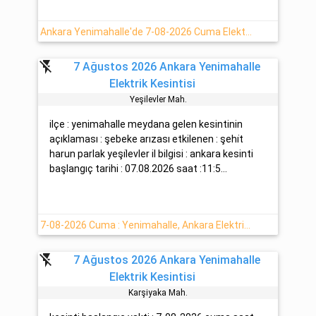
Ankara Yenimahalle'de 7-08-2026 Cuma Elektrik Kesintisi Planlanmaktadır
flash_off
7 Ağustos 2026 Ankara Yenimahalle
Elektrik Kesintisi
Yeşi̇levler Mah.
ilçe : yenimahalle meydana gelen kesintinin
açıklaması : şebeke arızası etkilenen : şehi̇t
harun parlak yeşi̇levler il bilgisi : ankara kesinti
başlangıç tarihi : 07.08.2026 saat :11:5...
7-08-2026 Cuma : Yenimahalle, Ankara Elektrik Kesinti Detayı
flash_off
7 Ağustos 2026 Ankara Yenimahalle
Elektrik Kesintisi
Karşiyaka Mah.