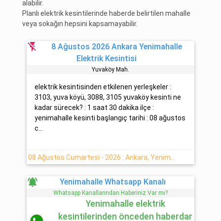
alabilir.
Planlı elektrik kesintilerinde haberde belirtilen mahalle
veya sokağın hepsini kapsamayabilir.
flash_off
8 Ağustos 2026 Ankara Yenimahalle
Elektrik Kesintisi
Yuvaköy Mah.
elektrik kesintisinden etkilenen yerleşkeler :
3103, yuva köyü, 3088, 3105 yuvaköy kesinti ne
kadar sürecek? : 1 saat 30 dakika ilçe :
yenimahalle kesinti başlangıç tarihi : 08 ağustos
c...
08 Ağustos Cumartesi - 2026 : Ankara, Yenimahalle Yaşanan Elektrik Kesinti Detayı
notifications_active
Yenimahalle Whatsapp Kanalı
Whatsapp Kanallarından Haberiniz Var mı?
Yenimahalle elektrik
kesintilerinden önceden haberdar