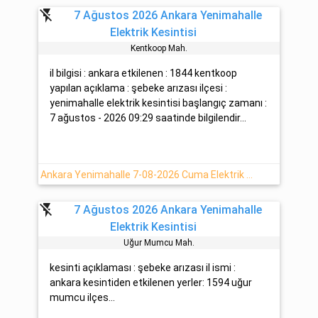
flash_off
7 Ağustos 2026 Ankara Yenimahalle
Elektrik Kesintisi
Kentkoop Mah.
il bilgisi : ankara etkilenen : 1844 kentkoop
yapılan açıklama : şebeke arızası ilçesi :
yenimahalle elektrik kesintisi başlangıç zamanı :
7 ağustos - 2026 09:29 saatinde bilgilendir...
Ankara Yenimahalle 7-08-2026 Cuma Elektrik Arıza Bilgisi
flash_off
7 Ağustos 2026 Ankara Yenimahalle
Elektrik Kesintisi
Uğur Mumcu Mah.
kesinti açıklaması : şebeke arızası il ismi :
ankara kesintiden etkilenen yerler: 1594 uğur
mumcu ilçes...