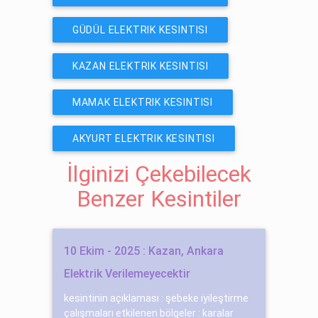
GÜDÜL ELEKTRIK KESINTISI
KAZAN ELEKTRIK KESINTISI
MAMAK ELEKTRIK KESINTISI
AKYURT ELEKTRIK KESINTISI
İlginizi Çekebilecek
Benzer Kesintiler
10 Ekim - 2025 : Kazan, Ankara
Elektrik Verilemeyecektir
kesintinin açıklaması : şebeke i̇yi̇leşti̇rme
çalışmaları etkilenen bölgeler : karalar