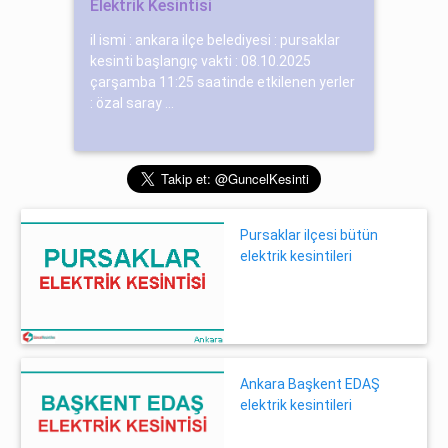
Elektrik Kesintisi
il ismi : ankara ilçe belediyesi : pursaklar
kesinti başlangıç vakti : 08.10.2025
çarşamba 11:25 saatinde etkilenen yerler
: özal saray ...
Pursaklar ilçesi bütün
elektrik kesintileri
Ankara Başkent EDAŞ
elektrik kesintileri