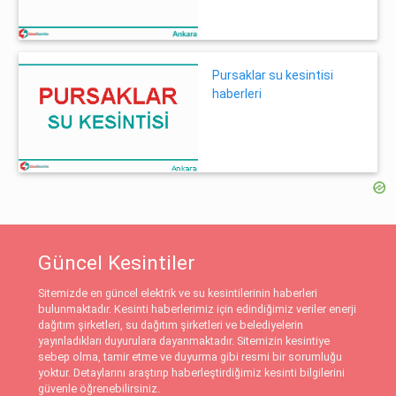
Pursaklar su kesintisi
haberleri
Güncel Kesintiler
Sitemizde en güncel elektrik ve su kesintilerinin haberleri
bulunmaktadır. Kesinti haberlerimiz için edindiğimiz veriler enerji
dağıtım şirketleri, su dağıtım şirketleri ve belediyelerin
yayınladıkları duyurulara dayanmaktadır. Sitemizin kesintiye
sebep olma, tamir etme ve duyurma gibi resmi bir sorumluğu
yoktur. Detaylarını araştırıp haberleştirdiğimiz kesinti bilgilerini
güvenle öğrenebilirsiniz.