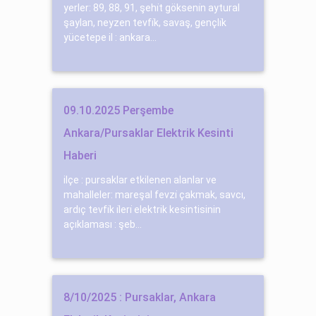
yerler: 89, 88, 91, şehi̇t gökseni̇n aytural
şaylan, neyzen tevfi̇k, savaş, gençli̇k
yücetepe il : ankara...
09.10.2025 Perşembe
Ankara/Pursaklar Elektrik Kesinti
Haberi
ilçe : pursaklar etkilenen alanlar ve
mahalleler: mareşal fevzi̇ çakmak, savcı,
ardıç tevfi̇k i̇leri̇ elektrik kesintisinin
açıklaması : şeb...
8/10/2025 : Pursaklar, Ankara