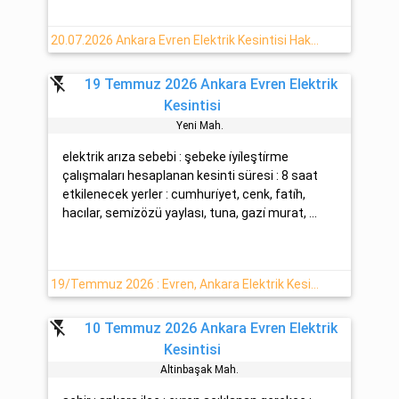
20.07.2026 Ankara Evren Elektrik Kesintisi Hakkında
flash_off
19 Temmuz 2026 Ankara Evren Elektrik
Kesintisi
Yeni̇ Mah.
elektrik arıza sebebi : şebeke i̇yi̇leşti̇rme
çalışmaları hesaplanan kesinti süresi : 8 saat
etkilenecek yerler : cumhuri̇yet, cenk, fati̇h,
hacılar, semi̇zözü yaylası, tuna, gazi̇ murat, ...
19/Temmuz 2026 : Evren, Ankara Elektrik Kesinti Haberi
flash_off
10 Temmuz 2026 Ankara Evren Elektrik
Kesintisi
Altinbaşak Mah.