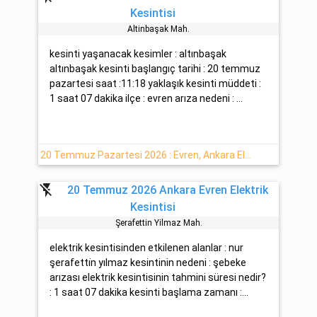
Kesintisi
Altinbaşak Mah.
kesinti yaşanacak kesimler : altınbaşak
altınbaşak kesinti başlangıç tarihi : 20 temmuz
pazartesi saat :11:18 yaklaşık kesinti müddeti :
1 saat 07 dakika ilçe : evren arıza nedeni : ...
20 Temmuz Pazartesi 2026 : Evren, Ankara Elektrik Kesintisi Hakkında Detaylar
flash_off
20 Temmuz 2026 Ankara Evren Elektrik
Kesintisi
Şerafetti̇n Yilmaz Mah.
elektrik kesintisinden etkilenen alanlar : nur
şerafetti̇n yılmaz kesintinin nedeni : şebeke
arızası elektrik kesintisinin tahmini süresi nedir?
: 1 saat 07 dakika kesinti başlama zamanı :...