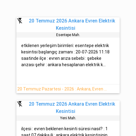
flash_off
20 Temmuz 2026 Ankara Evren Elektrik
Kesintisi
Esentepe Mah.
etkilenen yerleşim birimleri: esentepe elektrik
kesintisi başlangıç zamanı : 20-07-2026 11:18
saatinde ilçe : evren arıza sebebi : şebeke
arızası şehir : ankara hesaplanan elektrik k...
20 Temmuz Pazartesi - 2026 : Ankara, Evren Yaşanan Elektrik Kesintisi
flash_off
20 Temmuz 2026 Ankara Evren Elektrik
Kesintisi
Yeni̇ Mah.
ilçesi : evren beklenen kesinti süresi nasıl? : 1
saat 07 dakika ili : ankara elektrik kesintisinin