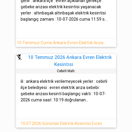
şehir : ankara ilçe : evren açıklanan gerekçe :
şebeke arızası elektrik kesintisi yaşanacak
yerler : altınbaşak altınbaşak elektrik kesintisi
başlangıç zamanı : 10-07-2026 cuma 11:59 s...
10 Temmuz Cuma Ankara-Evren Elektrik Arızası -Başkent EDAŞ-
flash_off
10 Temmuz 2026 Ankara Evren Elektrik
Kesintisi
Cebi̇rli̇ Mah.
ili : ankara elektrik verilemeyecek yerler : cebi̇rli̇
ilçe belediyesi : evren elektrik arıza sebebi :
şebeke arızası kesinti başlangıç vakti : 10-07-
2026 cuma saat :10:19 doğrulanan...
10.07.2026 Gününde Elektrik Kesintisi Evren