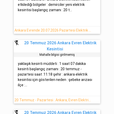
etkilediği bölgeler : demi̇rci̇ler yeni̇ elektrik
kesintisi başlangıç zamanı : 20 t...
Ankara Evrende 20.07.2026 Pazartesi Elektrik Kesintisi
flash_off
20 Temmuz 2026 Ankara Evren Elektrik
Kesintisi
Mahalle bilgisi girilmemiş
yaklaşık kesinti müddeti : 1 saat 07 dakika
kesinti başlangıç zamanı : 20 temmuz -
pazartesi saat :11:18 şehir : ankara elektrik
kesintisi için gösterilen neden : şebeke arızası
ilçe :...
20 Temmuz - Pazartesi : Ankara, Evren Elektrik Arızası
flash_off
20 Temmuz 2026 Ankara Evren Elektrik