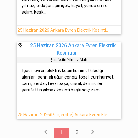
yılmaz, erdoğan, şi̇mşek, hayat, yunus emre,
seli̇m, kesk...
25 Haziran 2026 Ankara Evren Elektrik Kesintisi Hakkında Açıklamalar
flash_off
25 Haziran 2026 Ankara Evren Elektrik
Kesintisi
Şerafetti̇n Yilmaz Mah.
ilçesi : evren elektrik kesintisinin etkilediği
alanlar : şehi̇t ali̇ uğur, cengi̇z topel, cumhuri̇yet,
cami̇, serdar, fevzi̇ paşa, ünsal, demi̇rci̇ler
şerafetti̇n yılmaz kesinti başlangıç zam...
25 Haziran-2026(Perşembe) Ankara Evren Elektrik Arıza Detayı
chevron_left
chevron_right
1
2