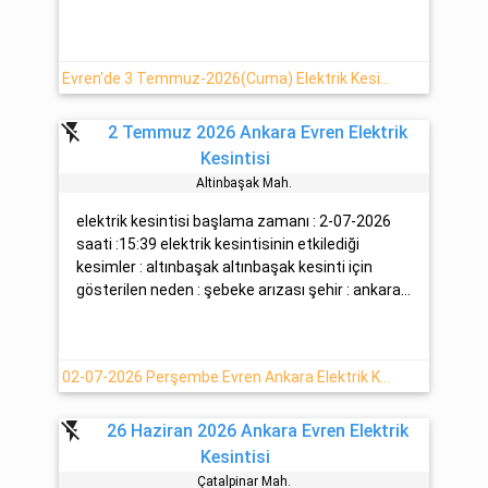
Evren'de 3 Temmuz-2026(Cuma) Elektrik Kesintisi
flash_off
2 Temmuz 2026 Ankara Evren Elektrik
Kesintisi
Altinbaşak Mah.
elektrik kesintisi başlama zamanı : 2-07-2026
saati :15:39 elektrik kesintisinin etkilediği
kesimler : altınbaşak altınbaşak kesinti için
gösterilen neden : şebeke arızası şehir : ankara...
02-07-2026 Perşembe Evren Ankara Elektrik Kesintisi Hakkında Açıklamalar - Başkent EDAŞ
flash_off
26 Haziran 2026 Ankara Evren Elektrik
Kesintisi
Çatalpinar Mah.