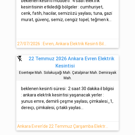
beklenen kesinti müddeti : 4 saat elektrik
kesintisinin etkilediği bölgeler : cumhuri̇yet,
cenk, fati̇h, hacılar, semi̇zözü yaylası, tuna, gazi̇
murat, güvenç, semi̇z, cengi̇z topel, teğmen k...
27/07/2026 : Evren, Ankara Elektrik Kesinti Bilgisi
flash_off
22 Temmuz 2026 Ankara Evren Elektrik
Kesintisi
Esentepe Mah. Solakuşaği Mah. Çatalpinar Mah. Demi̇rayak
Mah.
beklenen kesinti süresi : 2 saat 30 dakika il bilgisi
: ankara elektrik kesintisi yaşanacak yerler :
yunus emre, demi̇rli̇ çeşme yaylası, çi̇mkalesi̇_1,
dereıçı, çi̇mkalesi̇, çıtaklı yaylas...
Ankara Evren'de 22 Temmuz Çarşamba Elektrik Kesinti Bilgisi