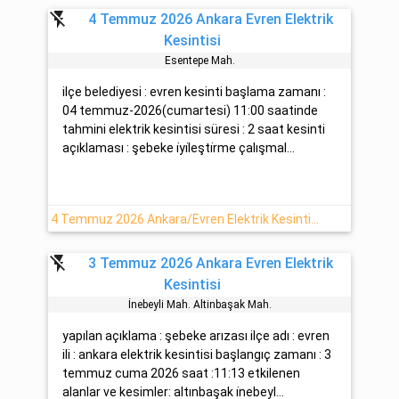
flash_off
4 Temmuz 2026 Ankara Evren Elektrik
Kesintisi
Esentepe Mah.
ilçe belediyesi : evren kesinti başlama zamanı :
04 temmuz-2026(cumartesi) 11:00 saatinde
tahmini elektrik kesintisi süresi : 2 saat kesinti
açıklaması : şebeke i̇yi̇leşti̇rme çalışmal...
4 Temmuz 2026 Ankara/Evren Elektrik Kesintisi Hakkında Detaylar
flash_off
3 Temmuz 2026 Ankara Evren Elektrik
Kesintisi
İnebeyli̇ Mah. Altinbaşak Mah.
yapılan açıklama : şebeke arızası ilçe adı : evren
ili : ankara elektrik kesintisi başlangıç zamanı : 3
temmuz cuma 2026 saat :11:13 etkilenen
alanlar ve kesimler: altınbaşak i̇nebeyl...