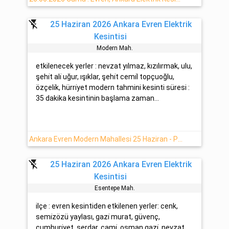
flash_off
25 Haziran 2026 Ankara Evren Elektrik
Kesintisi
Modern Mah.
etkilenecek yerler : nevzat yılmaz, kızılırmak, ulu,
şehi̇t ali̇ uğur, ışıklar, şehi̇t cemi̇l topçuoğlu,
özçeli̇k, hürri̇yet modern tahmini kesinti süresi :
35 dakika kesintinin başlama zaman...
Ankara Evren Modern Mahallesi 25 Haziran - Perşembe Tarihinde Elektrik Kesintisi
flash_off
25 Haziran 2026 Ankara Evren Elektrik
Kesintisi
Esentepe Mah.
ilçe : evren kesintiden etkilenen yerler: cenk,
semi̇zözü yaylası, gazi̇ murat, güvenç,
cumhuri̇yet, serdar, cami̇, osman gazi̇, nevzat