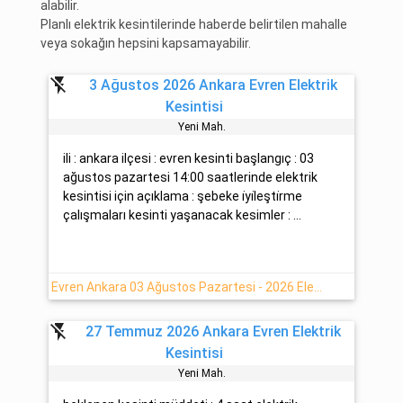
alabilir.
Planlı elektrik kesintilerinde haberde belirtilen mahalle
veya sokağın hepsini kapsamayabilir.
flash_off
3 Ağustos 2026 Ankara Evren Elektrik
Kesintisi
Yeni̇ Mah.
ili : ankara ilçesi : evren kesinti başlangıç : 03
ağustos pazartesi 14:00 saatlerinde elektrik
kesintisi için açıklama : şebeke i̇yi̇leşti̇rme
çalışmaları kesinti yaşanacak kesimler : ...
Evren Ankara 03 Ağustos Pazartesi - 2026 Elektrik Kesintisi Hakkında
flash_off
27 Temmuz 2026 Ankara Evren Elektrik
Kesintisi
Yeni̇ Mah.