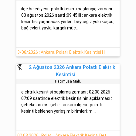
ilçe belediyesi : polatlı kesinti başlangıç zamanı :
03 ağustos 2026 saati :09:45 ili : ankara elektrik
kesintisi yaşanacak yerler : beyceği̇z yolu kuşcu,
bağ evleri̇, yayla, kargalı müc...
3/08/2026 : Ankara, Polatlı Elektrik Kesintisi Hakkında
flash_off
2 Ağustos 2026 Ankara Polatlı Elektrik
Kesintisi
Hacimusa Mah.
elektrik kesintisi başlama zamanı : 02.08.2026
07:09 saatinde elektrik kesintisinin açıklaması :
şebeke arızası şehir : ankara ilçesi : polatlı
kesinti beklenen yerleşim birimleri: mı...
02.08.2026 : Polatlı, Ankara Elektrik Kesinti Detayı