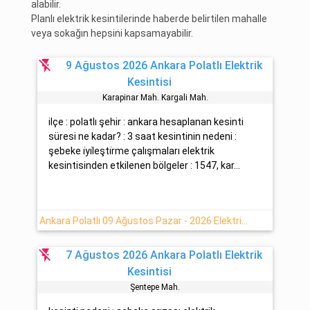
alabilir.
Planlı elektrik kesintilerinde haberde belirtilen mahalle
veya sokağın hepsini kapsamayabilir.
flash_off
9 Ağustos 2026 Ankara Polatlı Elektrik
Kesintisi
Karapinar Mah. Kargali Mah.
ilçe : polatlı şehir : ankara hesaplanan kesinti
süresi ne kadar? : 3 saat kesintinin nedeni :
şebeke i̇yi̇leşti̇rme çalışmaları elektrik
kesintisinden etkilenen bölgeler : 1547, kar...
Ankara Polatlı 09 Ağustos Pazar - 2026 Elektrik Arıza Detayı
flash_off
7 Ağustos 2026 Ankara Polatlı Elektrik
Kesintisi
Şentepe Mah.