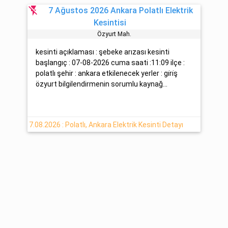
flash_off
7 Ağustos 2026 Ankara Polatlı Elektrik
Kesintisi
Özyurt Mah.
kesinti açıklaması : şebeke arızası kesinti
başlangıç : 07-08-2026 cuma saati :11:09 ilçe :
polatlı şehir : ankara etkilenecek yerler : gi̇ri̇ş
özyurt bilgilendirmenin sorumlu kaynağ...
7.08.2026 : Polatlı, Ankara Elektrik Kesinti Detayı