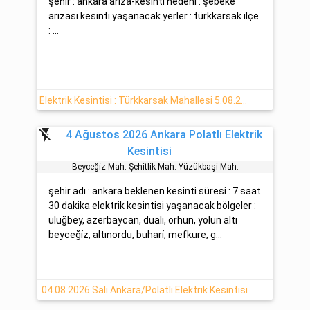
şehir : ankara arıza-kesinti nedeni : şebeke
arızası kesinti yaşanacak yerler : türkkarsak ilçe
: ...
Elektrik Kesintisi : Türkkarsak Mahallesi 5.08.2026 (Polatlı)
flash_off
4 Ağustos 2026 Ankara Polatlı Elektrik
Kesintisi
Beyceği̇z Mah. Şehi̇tli̇k Mah. Yüzükbaşi Mah.
şehir adı : ankara beklenen kesinti süresi : 7 saat
30 dakika elektrik kesintisi yaşanacak bölgeler :
uluğbey, azerbaycan, dualı, orhun, yolun altı
beyceği̇z, altınordu, buhari̇, mefkure, g...
04.08.2026 Salı Ankara/Polatlı Elektrik Kesintisi