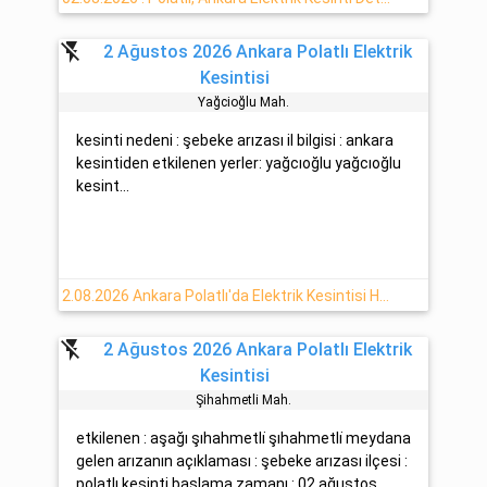
flash_off
2 Ağustos 2026 Ankara Polatlı Elektrik
Kesintisi
Yağcioğlu Mah.
kesinti nedeni : şebeke arızası il bilgisi : ankara
kesintiden etkilenen yerler: yağcıoğlu yağcıoğlu
kesint...
2.08.2026 Ankara Polatlı'da Elektrik Kesintisi Hakkında Açıklamalar
flash_off
2 Ağustos 2026 Ankara Polatlı Elektrik
Kesintisi
Şihahmetli̇ Mah.
etkilenen : aşağı şıhahmetli̇ şıhahmetli̇ meydana
gelen arızanın açıklaması : şebeke arızası ilçesi :
polatlı kesinti başlama zamanı : 02 ağustos