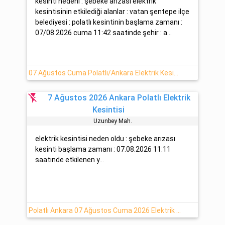
kesinti nedeni : şebeke arızası elektrik
kesintisinin etkilediği alanlar : vatan şentepe ilçe
belediyesi : polatlı kesintinin başlama zamanı :
07/08 2026 cuma 11:42 saatinde şehir : a...
07 Ağustos Cuma Polatlı/Ankara Elektrik Kesintisi
flash_off
7 Ağustos 2026 Ankara Polatlı Elektrik
Kesintisi
Uzunbey Mah.
elektrik kesintisi neden oldu : şebeke arızası
kesinti başlama zamanı : 07.08.2026 11:11
saatinde etkilenen y...
Polatlı Ankara 07 Ağustos Cuma 2026 Elektrik Kesinti Detayı