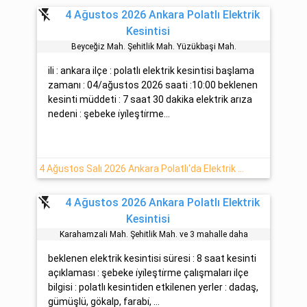
flash_off
4 Ağustos 2026 Ankara Polatlı Elektrik
Kesintisi
Beyceği̇z Mah. Şehi̇tli̇k Mah. Yüzükbaşi Mah.
ili : ankara ilçe : polatlı elektrik kesintisi başlama
zamanı : 04/ağustos 2026 saati :10:00 beklenen
kesinti müddeti : 7 saat 30 dakika elektrik arıza
nedeni : şebeke i̇yi̇leşti̇rme...
4 Ağustos Salı 2026 Ankara Polatlı'da Elektrik Kesintisi Planlanmaktadır
flash_off
4 Ağustos 2026 Ankara Polatlı Elektrik
Kesintisi
Karahamzali Mah. Şehi̇tli̇k Mah. ve 3 mahalle daha
beklenen elektrik kesintisi süresi : 8 saat kesinti
açıklaması : şebeke i̇yi̇leşti̇rme çalışmaları ilçe
bilgisi : polatlı kesintiden etkilenen yerler : dadaş,
gümüşlü, gökalp, farabi̇, ...