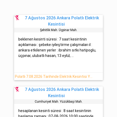
flash_off
7 Ağustos 2026 Ankara Polatlı Elektrik
Kesintisi
Şehi̇tli̇k Mah. Üçpinar Mah.
beklenen kesinti süresi : 7 saat kesintinin
açıklaması : şebeke i̇yi̇leşti̇rme çalışmaları il :
ankara etkilenen yerler : ibrahi̇m sıtkı hati̇poglu,
üçpınar, ulubatlı hasan, 13 eylül, ...
Polatlı 7.08.2026 Tarihinde Elektrik Kesintisi Yapılacaktır
flash_off
7 Ağustos 2026 Ankara Polatlı Elektrik
Kesintisi
Cumhuri̇yet Mah. Yüzükbaşi Mah.
hesaplanan kesinti süresi : 8 saat kesintinin
başlama zamanı : 07-08-2026 10:00 saatinde