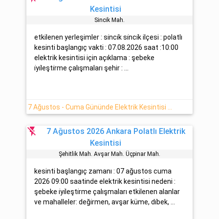
Kesintisi
Si̇nci̇k Mah.
etkilenen yerleşimler : si̇nci̇k si̇nci̇k ilçesi : polatlı
kesinti başlangıç vakti : 07.08.2026 saat :10:00
elektrik kesintisi için açıklama : şebeke
i̇yi̇leşti̇rme çalışmaları şehir : ...
7 Ağustos - Cuma Gününde Elektrik Kesintisi Polatlı
flash_off
7 Ağustos 2026 Ankara Polatlı Elektrik
Kesintisi
Şehi̇tli̇k Mah. Avşar Mah. Üçpinar Mah.
kesinti başlangıç zamanı : 07 ağustos cuma
2026 09:00 saatinde elektrik kesintisi nedeni :
şebeke i̇yi̇leşti̇rme çalışmaları etkilenen alanlar
ve mahalleler: deği̇rmen, avşar küme, di̇bek, ...