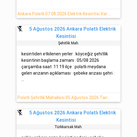
Ankara Polatlı 07.08.2026 Elektrik Kesintisi Var -Başkent EDAŞ-
flash_off
5 Ağustos 2026 Ankara Polatlı Elektrik
Kesintisi
Şehi̇tli̇k Mah.
kesintiden etkilenen yerler : köyceği̇z şehi̇tli̇k
kesintinin başlama zamanı : 05/08 2026
çarşamba saat :11:19 ilçe : polatlı meydana
gelen arızanın açıklaması : şebeke arızası şehri :
...
Polatlı Şehitlik Mahallesi 05 Ağustos 2026 Tarihli Elektrik Kesintisi
flash_off
5 Ağustos 2026 Ankara Polatlı Elektrik
Kesintisi
Türkkarsak Mah.