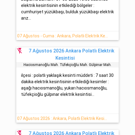
elektrik kesintisinin etkilediği bölgeler :
cumhuri̇yet yüzükbaşı, bulduk yüzükbaşı elektrik
arız...
07 Ağustos - Cuma : Ankara, Polatlı Elektrik Kesintisi Hakkında Detaylar
flash_off
7 Ağustos 2026 Ankara Polatlı Elektrik
Kesintisi
Haciosmanoğlu Mah. Tüfekçi̇oğlu Mah. Gülpinar Mah.
ilçesi : polatlı yaklaşık kesinti müddeti : 7 saat 30
dakika elektrik kesintisinin etkilediği kesimler :
aşağı hacıosmanoğlu, yukarı hacıosmanoğlu,
tüfekçi̇oğlu gülpınar elektrik kesintisi...
07 Ağustos 2026 : Ankara, Polatlı Elektrik Kesinti Bilgisi
flash_off
7 Ağustos 2026 Ankara Polatlı Elektrik