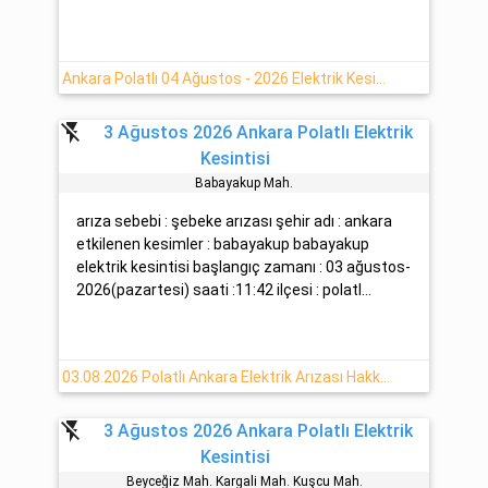
Ankara Polatlı 04 Ağustos - 2026 Elektrik Kesinti Detayı
flash_off
3 Ağustos 2026 Ankara Polatlı Elektrik
Kesintisi
Babayakup Mah.
arıza sebebi : şebeke arızası şehir adı : ankara
etkilenen kesimler : babayakup babayakup
elektrik kesintisi başlangıç zamanı : 03 ağustos-
2026(pazartesi) saati :11:42 ilçesi : polatl...
03.08.2026 Polatlı Ankara Elektrik Arızası Hakkında Detaylar
flash_off
3 Ağustos 2026 Ankara Polatlı Elektrik
Kesintisi
Beyceği̇z Mah. Kargali Mah. Kuşcu Mah.