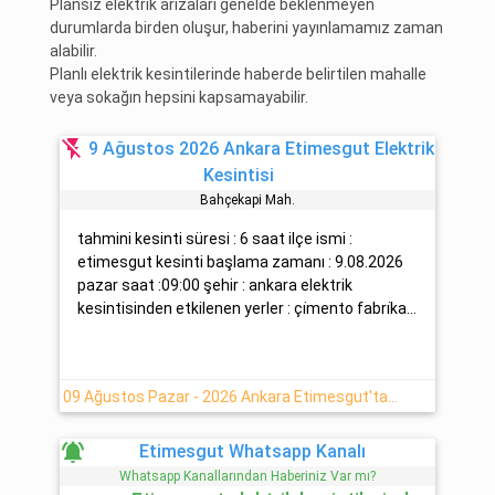
Plansız elektrik arızaları genelde beklenmeyen
durumlarda birden oluşur, haberini yayınlamamız zaman
alabilir.
Planlı elektrik kesintilerinde haberde belirtilen mahalle
veya sokağın hepsini kapsamayabilir.
flash_off
9 Ağustos 2026 Ankara Etimesgut Elektrik
Kesintisi
Bahçekapi Mah.
tahmini kesinti süresi : 6 saat ilçe ismi :
etimesgut kesinti başlama zamanı : 9.08.2026
pazar saat :09:00 şehir : ankara elektrik
kesintisinden etkilenen yerler : çi̇mento fabri̇ka...
09 Ağustos Pazar - 2026 Ankara Etimesgut'ta Elektrik Kesintisi Hakkında
notifications_active
Etimesgut Whatsapp Kanalı
Whatsapp Kanallarından Haberiniz Var mı?