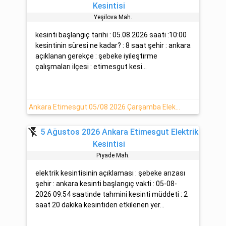
Kesintisi
Yeşi̇lova Mah.
kesinti başlangıç tarihi : 05.08.2026 saati :10:00
kesintinin süresi ne kadar? : 8 saat şehir : ankara
açıklanan gerekçe : şebeke i̇yi̇leşti̇rme
çalışmaları ilçesi : etimesgut kesi...
Ankara Etimesgut 05/08 2026 Çarşamba Elektrik Arızası Hakkında Detaylar
flash_off
5 Ağustos 2026 Ankara Etimesgut Elektrik
Kesintisi
Pi̇yade Mah.
elektrik kesintisinin açıklaması : şebeke arızası
şehir : ankara kesinti başlangıç vakti : 05-08-
2026 09:54 saatinde tahmini kesinti müddeti : 2
saat 20 dakika kesintiden etkilenen yer...