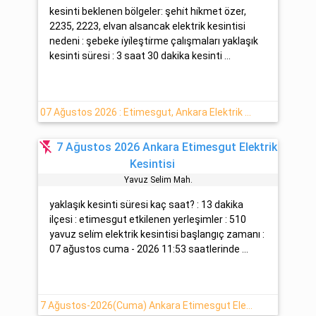
kesinti beklenen bölgeler: şehi̇t hi̇kmet özer,
2235, 2223, elvan alsancak elektrik kesintisi
nedeni : şebeke i̇yi̇leşti̇rme çalışmaları yaklaşık
kesinti süresi : 3 saat 30 dakika kesinti ...
07 Ağustos 2026 : Etimesgut, Ankara Elektrik Arıza Detayı
flash_off
7 Ağustos 2026 Ankara Etimesgut Elektrik
Kesintisi
Yavuz Seli̇m Mah.
yaklaşık kesinti süresi kaç saat? : 13 dakika
ilçesi : etimesgut etkilenen yerleşimler : 510
yavuz seli̇m elektrik kesintisi başlangıç zamanı :
07 ağustos cuma - 2026 11:53 saatlerinde ...
7 Ağustos-2026(Cuma) Ankara Etimesgut Elektrik Kesinti Bilgisi