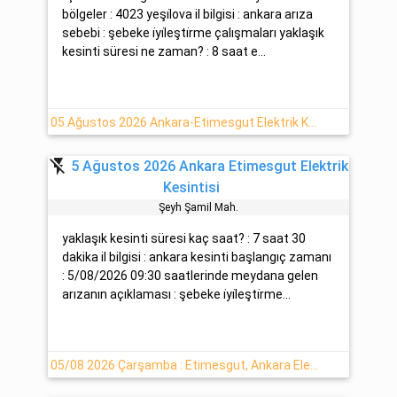
bölgeler : 4023 yeşi̇lova il bilgisi : ankara arıza
sebebi : şebeke i̇yi̇leşti̇rme çalışmaları yaklaşık
kesinti süresi ne zaman? : 8 saat e...
05 Ağustos 2026 Ankara-Etimesgut Elektrik Kesintisi
flash_off
5 Ağustos 2026 Ankara Etimesgut Elektrik
Kesintisi
Şeyh Şami̇l Mah.
yaklaşık kesinti süresi kaç saat? : 7 saat 30
dakika il bilgisi : ankara kesinti başlangıç zamanı
: 5/08/2026 09:30 saatlerinde meydana gelen
arızanın açıklaması : şebeke i̇yi̇leşti̇rme...
05/08 2026 Çarşamba : Etimesgut, Ankara Elektrik Kesinti Detayı