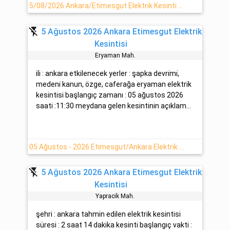
5/08/2026 Ankara/Etimesgut Elektrik Kesinti Haberi
flash_off
5 Ağustos 2026 Ankara Etimesgut Elektrik
Kesintisi
Eryaman Mah.
ili : ankara etkilenecek yerler : şapka devri̇mi̇,
medeni̇ kanun, özge, caferağa eryaman elektrik
kesintisi başlangıç zamanı : 05 ağustos 2026
saati :11:30 meydana gelen kesintinin açıklam...
05 Ağustos - 2026 Etimesgut/Ankara Elektrik Kesintisi Yaşanacaktır
flash_off
5 Ağustos 2026 Ankara Etimesgut Elektrik
Kesintisi
Yapracik Mah.
şehri : ankara tahmin edilen elektrik kesintisi
süresi : 2 saat 14 dakika kesinti başlangıç vakti :