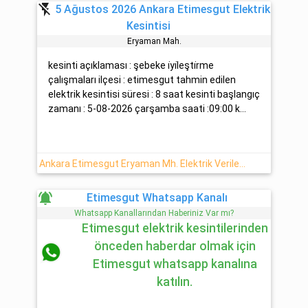
flash_off
5 Ağustos 2026 Ankara Etimesgut Elektrik
Kesintisi
Eryaman Mah.
kesinti açıklaması : şebeke i̇yi̇leşti̇rme
çalışmaları ilçesi : etimesgut tahmin edilen
elektrik kesintisi süresi : 8 saat kesinti başlangıç
zamanı : 5-08-2026 çarşamba saati :09:00 k...
Ankara Etimesgut Eryaman Mh. Elektrik Verilemeyecektir (5 Ağustos Çarşamba - 2026)
notifications_active
Etimesgut Whatsapp Kanalı
Whatsapp Kanallarından Haberiniz Var mı?
Etimesgut elektrik kesintilerinden
önceden haberdar olmak için
Etimesgut whatsapp kanalına
katılın.