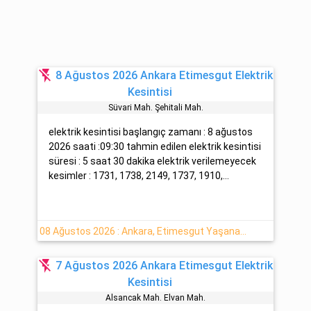
flash_off
8 Ağustos 2026 Ankara Etimesgut Elektrik
Kesintisi
Süvari̇ Mah. Şehi̇tali̇ Mah.
elektrik kesintisi başlangıç zamanı : 8 ağustos
2026 saati :09:30 tahmin edilen elektrik kesintisi
süresi : 5 saat 30 dakika elektrik verilemeyecek
kesimler : 1731, 1738, 2149, 1737, 1910,...
08 Ağustos 2026 : Ankara, Etimesgut Yaşanan Elektrik Kesintisi Hakkında Açıklamalar
flash_off
7 Ağustos 2026 Ankara Etimesgut Elektrik
Kesintisi
Alsancak Mah. Elvan Mah.