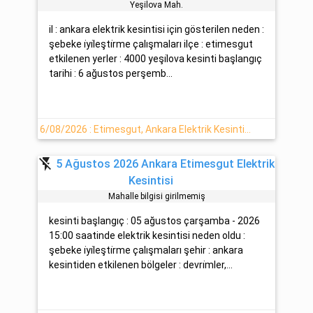
Yeşi̇lova Mah.
il : ankara elektrik kesintisi için gösterilen neden :
şebeke i̇yi̇leşti̇rme çalışmaları ilçe : etimesgut
etkilenen yerler : 4000 yeşi̇lova kesinti başlangıç
tarihi : 6 ağustos perşemb...
6/08/2026 : Etimesgut, Ankara Elektrik Kesinti Bilgisi
flash_off
5 Ağustos 2026 Ankara Etimesgut Elektrik
Kesintisi
Mahalle bilgisi girilmemiş
kesinti başlangıç : 05 ağustos çarşamba - 2026
15:00 saatinde elektrik kesintisi neden oldu :
şebeke i̇yi̇leşti̇rme çalışmaları şehir : ankara
kesintiden etkilenen bölgeler : devri̇mler,...