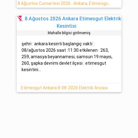
8 Ağustos Cumartesi 2026 : Ankara, Etimesgut Yaşanan Elektrik Kesinti Detayı : Başkent EDAŞ
flash_off
8 Ağustos 2026 Ankara Etimesgut Elektrik
Kesintisi
Mahalle bilgisi girilmemiş
şehri : ankara kesinti başlangıç vakti :
08/ağustos 2026 saat :11:30 etkilenen : 263,
259, amasya beyannamesi̇, samsun 19 mayıs,
260, şapka devri̇mi̇ devlet ilçesi : etimesgut
kesintini...
Etimesgut Ankara 8-08-2026 Elektrik Arızası