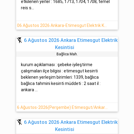
etkilenen yerler : 1685, 1713, 1704, 1708, temel
rei̇s s...
06 Ağustos 2026 Ankara-Etimesgut Elektrik Kesintisi
flash_off
6 Ağustos 2026 Ankara Etimesgut Elektrik
Kesintisi
Bağlica Mah.
kurum açıklaması : şebeke i̇yi̇leşti̇rme
çalışmaları ilçe bilgisi : etimesgut kesinti
beklenen yerleşim birimleri: 1339, bağlıca
bağlıca tahmini kesinti müddeti : 2 saat il :
ankara ...
6 Ağustos-2026(Perşembe) Etimesgut/Ankara Elektrik Kesintisi Hakkında
flash_off
6 Ağustos 2026 Ankara Etimesgut Elektrik
Kesintisi