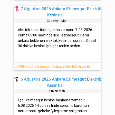
flash_off
7 Ağustos 2026 Ankara Etimesgut Elektrik
Kesintisi
Güzelkent Mah.
elektrik kesintisi başlama zamanı : 7-08-2026
cuma 09:00 saatinde ilçe : etimesgut il ismi :
ankara beklenen elektrik kesintisi süresi : 3 saat
30 dakika kesinti için gösterilen neden ...
07-08-2026 Etimesgut Ankara Elektrik Arıza Bilgisi
flash_off
6 Ağustos 2026 Ankara Etimesgut Elektrik
Kesintisi
Süvari̇ Mah.
ilçe : etimesgut kesinti başlama zamanı :
6.08.2026 14:00 saatinde sorumlu kurumun
açıklaması : şebeke i̇yi̇leşti̇rme çalışmaları