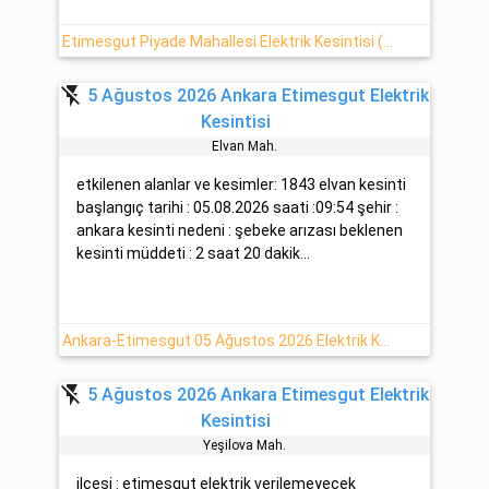
Etimesgut Piyade Mahallesi Elektrik Kesintisi (5-08-2026)
flash_off
5 Ağustos 2026 Ankara Etimesgut Elektrik
Kesintisi
Elvan Mah.
etkilenen alanlar ve kesimler: 1843 elvan kesinti
başlangıç tarihi : 05.08.2026 saati :09:54 şehir :
ankara kesinti nedeni : şebeke arızası beklenen
kesinti müddeti : 2 saat 20 dakik...
Ankara-Etimesgut 05 Ağustos 2026 Elektrik Kesintisi Hakkında Detaylar (Başkent EDAŞ)
flash_off
5 Ağustos 2026 Ankara Etimesgut Elektrik
Kesintisi
Yeşi̇lova Mah.
ilçesi : etimesgut elektrik verilemeyecek