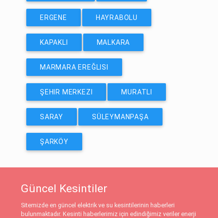
ERGENE
HAYRABOLU
KAPAKLI
MALKARA
MARMARA EREĞLISI
ŞEHIR MERKEZI
MURATLI
SARAY
SÜLEYMANPAŞA
ŞARKÖY
Güncel Kesintiler
Sitemizde en güncel elektrik ve su kesintilerinin haberleri
bulunmaktadır. Kesinti haberlerimiz için edindiğimiz veriler enerji