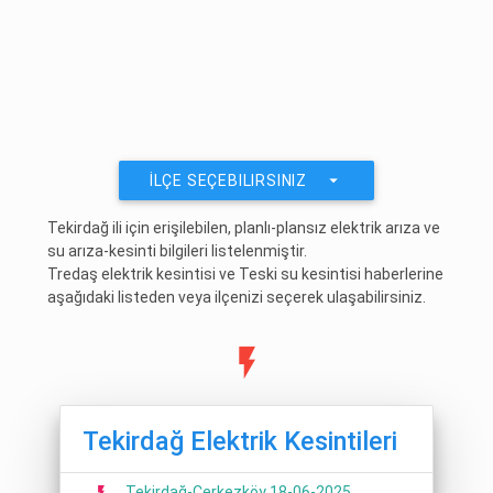
arrow_drop_down
İLÇE SEÇEBILIRSINIZ
Tekirdağ ili için erişilebilen, planlı-plansız elektrik arıza ve
su arıza-kesinti bilgileri listelenmiştir.
Tredaş elektrik kesintisi ve Teski su kesintisi haberlerine
aşağıdaki listeden veya ilçenizi seçerek ulaşabilirsiniz.
Tekirdağ Elektrik Kesintileri
Tekirdağ-Çerkezköy 18-06-2025