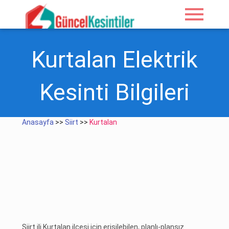
menu
Kurtalan Elektrik
Kesinti Bilgileri
Anasayfa
>>
Siirt
>>
Kurtalan
Siirt ili Kurtalan ilçesi için erişilebilen, planlı-plansız