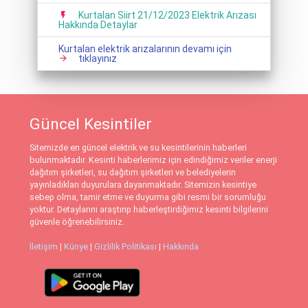
Kurtalan Siirt 21/12/2023 Elektrik Arızası
Hakkında Detaylar
Kurtalan elektrik arızalarının devamı için
tıklayınız
Güncel Kesintiler
Sitemizde en güncel elektrik ve su kesintilerinin haberleri
bulunmaktadır. Kesinti haberlerimiz için edindiğimiz veriler enerji
dağıtım şirketleri, su dağıtım şirketleri ve belediyelerin
yayınladıkları duyurulara dayanmaktadır. Sitemizin kesintiye
sebep olma, tamir etme ve duyurma gibi resmi bir sorumluğu
yoktur. Detaylarını araştırıp haberleştirdiğimiz kesinti bilgilerini
güvenle öğrenebilirsiniz.
İletişim
|
Künye
|
Gizlilik Politikası
|
Hakkında