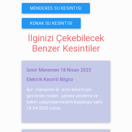
MENDERES SU KESINTISI
KONAK SU KESINTISI
İlginizi Çekebilecek
Benzer Kesintiler
İzmir Menemen 18 Nisan 2025
Elektrik Kesinti Bilgisi
ilçe : menemen ili : izmir kesinti için
gösterilen neden : şebeke yenileme ve
bakım çalışmaları kesinti başlangıç vakti :
18-04-2025 cuma...