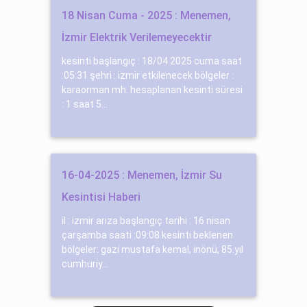
18 Nisan Cuma - 2025 : Menemen,
İzmir Elektrik Verilemeyecektir
kesinti başlangıç : 18/04 2025 cuma saat
:05:31 şehri : izmir etkilenecek bölgeler :
karaorman mh. hesaplanan kesinti süresi
: 1 saat 5...
16-04-2025 : Menemen, İzmir Su
Kesintisi Haberi
il : izmir arıza başlangıç tarihi : 16 nisan
çarşamba saati :09:08 kesinti beklenen
bölgeler: gazi̇ mustafa kemal, i̇nönü, 85.yıl
cumhuri̇y...